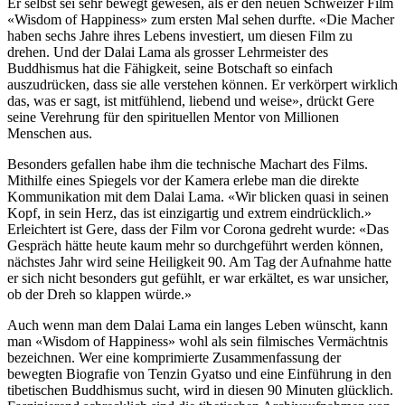
Er selbst sei sehr bewegt gewesen, als er den neuen Schweizer Film
«Wisdom of Happiness» zum ersten Mal sehen durfte. «Die Macher
haben sechs Jahre ihres Lebens investiert, um diesen Film zu
drehen. Und der Dalai Lama als grosser Lehrmeister des
Buddhismus hat die Fähigkeit, seine Botschaft so einfach
auszudrücken, dass sie alle verstehen können. Er verkörpert wirklich
das, was er sagt, ist mitfühlend, liebend und weise», drückt Gere
seine Verehrung für den spirituellen Mentor von Millionen
Menschen aus.
Besonders gefallen habe ihm die technische Machart des Films.
Mithilfe eines Spiegels vor der Kamera erlebe man die direkte
Kommunikation mit dem Dalai Lama. «Wir blicken quasi in seinen
Kopf, in sein Herz, das ist einzigartig und extrem eindrücklich.»
Erleichtert ist Gere, dass der Film vor Corona gedreht wurde: «Das
Gespräch hätte heute kaum mehr so durchgeführt werden können,
nächstes Jahr wird seine Heiligkeit 90. Am Tag der Aufnahme hatte
er sich nicht besonders gut gefühlt, er war erkältet, es war unsicher,
ob der Dreh so klappen würde.»
Auch wenn man dem Dalai Lama ein langes Leben wünscht, kann
man «Wisdom of Happiness» wohl als sein filmisches Vermächtnis
bezeichnen. Wer eine komprimierte Zusammenfassung der
bewegten Biografie von Tenzin Gyatso und eine Einführung in den
tibetischen Buddhismus sucht, wird in diesen 90 Minuten glücklich.