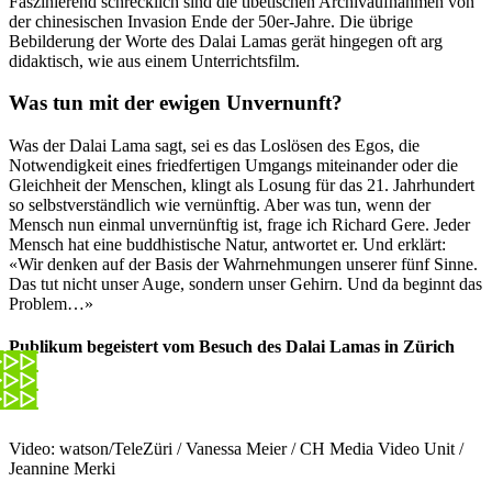
Faszinierend schrecklich sind die tibetischen Archivaufnahmen von
der chinesischen Invasion Ende der 50er-Jahre. Die übrige
Bebilderung der Worte des Dalai Lamas gerät hingegen oft arg
didaktisch, wie aus einem Unterrichtsfilm.
Was tun mit der ewigen Unvernunft?
Was der Dalai Lama sagt, sei es das Loslösen des Egos, die
Notwendigkeit eines friedfertigen Umgangs miteinander oder die
Gleichheit der Menschen, klingt als Losung für das 21. Jahrhundert
so selbstverständlich wie vernünftig. Aber was tun, wenn der
Mensch nun einmal unvernünftig ist, frage ich Richard Gere. Jeder
Mensch hat eine buddhistische Natur, antwortet er. Und erklärt:
«Wir denken auf der Basis der Wahrnehmungen unserer fünf Sinne.
Das tut nicht unser Auge, sondern unser Gehirn. Und da beginnt das
Problem…»
Publikum begeistert vom Besuch des Dalai Lamas in Zürich
Video: watson/TeleZüri / Vanessa Meier / CH Media Video Unit /
Jeannine Merki