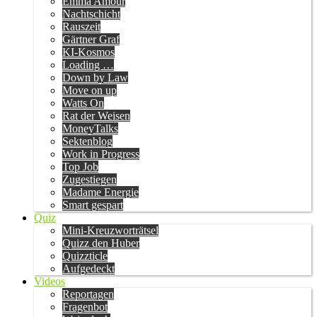
Emma Amour
Nachtschicht
Rauszeit
Gärtner Graf
KI-Kosmos
Loading …
Down by Law
Move on up
Watts On
Rat der Weisen
MoneyTalks
Sektenblog
Work in Progress
Top Job
Zugestiegen
Madame Energie
Smart gespart
Quiz
Mini-Kreuzworträtsel
Quizz den Huber
Quizzticle
Aufgedeckt
Videos
Reportagen
Fragenbot