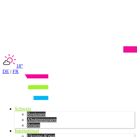
18°
DE
|
FR
Schweiz
Regionen
Abstimmungen
Reisen
International
Ukraine-Krieg