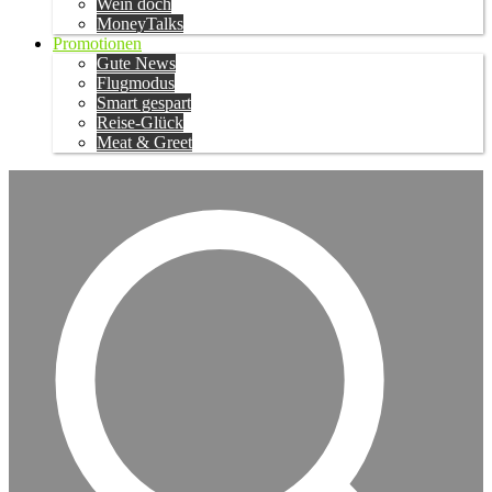
Wein doch
MoneyTalks
Promotionen
Gute News
Flugmodus
Smart gespart
Reise-Glück
Meat & Greet