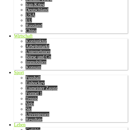
Iran-Krieg
Deutschland
USA
EU
Russland
China
Wirtschaft
Konjunktur
Arbeitsmarkt
Unternehmen
Börse und Co
Immobilien
Konsum
Sport
Fussball
Eishockey
Eismeister Zaugg
Formel 1
Tennis
Velo
Ski
Unvergessen
Resultate
Leben
Gefühle