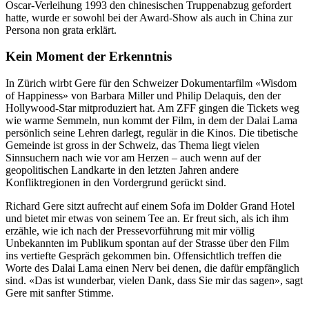
Oscar-Verleihung 1993 den chinesischen Truppenabzug gefordert
hatte, wurde er sowohl bei der Award-Show als auch in China zur
Persona non grata erklärt.
Kein Moment der Erkenntnis
In Zürich wirbt Gere für den Schweizer Dokumentarfilm «Wisdom
of Happiness» von Barbara Miller und Philip Delaquis, den der
Hollywood-Star mitproduziert hat. Am ZFF gingen die Tickets weg
wie warme Semmeln, nun kommt der Film, in dem der Dalai Lama
persönlich seine Lehren darlegt, regulär in die Kinos. Die tibetische
Gemeinde ist gross in der Schweiz, das Thema liegt vielen
Sinnsuchern nach wie vor am Herzen – auch wenn auf der
geopolitischen Landkarte in den letzten Jahren andere
Konfliktregionen in den Vordergrund gerückt sind.
Richard Gere sitzt aufrecht auf einem Sofa im Dolder Grand Hotel
und bietet mir etwas von seinem Tee an. Er freut sich, als ich ihm
erzähle, wie ich nach der Pressevorführung mit mir völlig
Unbekannten im Publikum spontan auf der Strasse über den Film
ins vertiefte Gespräch gekommen bin. Offensichtlich treffen die
Worte des Dalai Lama einen Nerv bei denen, die dafür empfänglich
sind. «Das ist wunderbar, vielen Dank, dass Sie mir das sagen», sagt
Gere mit sanfter Stimme.