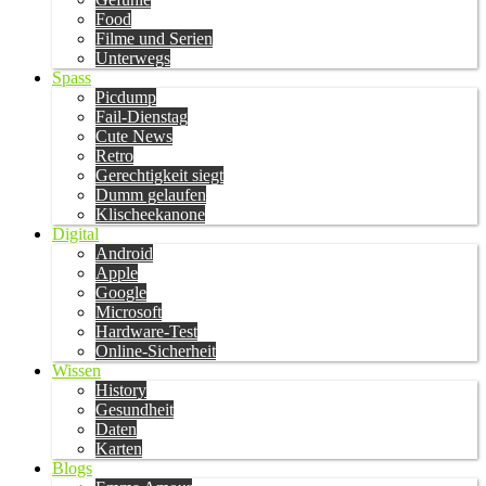
Food
Filme und Serien
Unterwegs
Spass
Picdump
Fail-Dienstag
Cute News
Retro
Gerechtigkeit siegt
Dumm gelaufen
Klischeekanone
Digital
Android
Apple
Google
Microsoft
Hardware-Test
Online-Sicherheit
Wissen
History
Gesundheit
Daten
Karten
Blogs