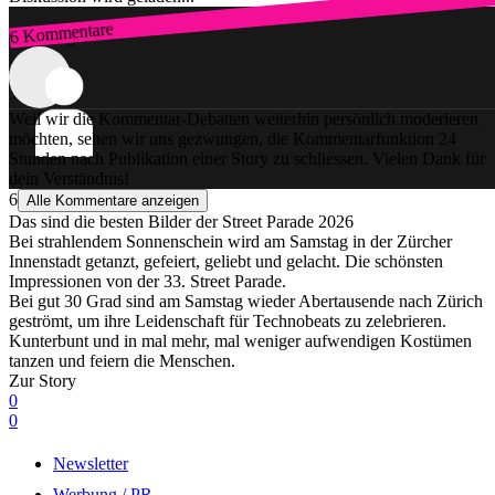
6 Kommentare
Zum Login
Weil wir die Kommentar-Debatten weiterhin persönlich moderieren
möchten, sehen wir uns gezwungen, die Kommentarfunktion 24
Stunden nach Publikation einer Story zu schliessen. Vielen Dank für
dein Verständnis!
6
Alle Kommentare anzeigen
Das sind die besten Bilder der Street Parade 2026
Bei strahlendem Sonnenschein wird am Samstag in der Zürcher
Innenstadt getanzt, gefeiert, geliebt und gelacht. Die schönsten
Impressionen von der 33. Street Parade.
Bei gut 30 Grad sind am Samstag wieder Abertausende nach Zürich
geströmt, um ihre Leidenschaft für Technobeats zu zelebrieren.
Kunterbunt und in mal mehr, mal weniger aufwendigen Kostümen
tanzen und feiern die Menschen.
Zur Story
0
0
Newsletter
Werbung / PR