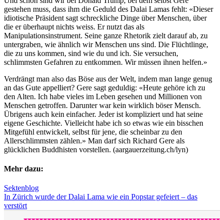
Und schon sind wir bei Donald Trump, bei dem selbst Gere
gestehen muss, dass ihm die Geduld des Dalai Lamas fehlt: «Dieser
idiotische Präsident sagt schreckliche Dinge über Menschen, über
die er überhaupt nichts weiss. Er nutzt das als
Manipulationsinstrument. Seine ganze Rhetorik zielt darauf ab, zu
untergraben, wie ähnlich wir Menschen uns sind. Die Flüchtlinge,
die zu uns kommen, sind wie du und ich. Sie versuchen,
schlimmsten Gefahren zu entkommen. Wir müssen ihnen helfen.»
Verdrängt man also das Böse aus der Welt, indem man lange genug
an das Gute appelliert? Gere sagt geduldig: «Heute gehöre ich zu
den Alten. Ich habe vieles im Leben gesehen und Millionen von
Menschen getroffen. Darunter war kein wirklich böser Mensch.
Übrigens auch kein einfacher. Jeder ist kompliziert und hat seine
eigene Geschichte. Vielleicht habe ich so etwas wie ein bisschen
Mitgefühl entwickelt, selbst für jene, die scheinbar zu den
Allerschlimmsten zählen.» Man darf sich Richard Gere als
glücklichen Buddhisten vorstellen. (aargauerzeitung.ch/lyn)
Mehr dazu:
Sektenblog
In Zürich wurde der Dalai Lama wie ein Popstar gefeiert – das
verstört