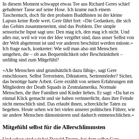
In diesem Moment schwappt etwas Tee aus Richard Geres schief
gehaltener Tasse auf seine Hose. Ich krame nach einem
Taschentuch, doch für den probaten Buddhisten ist der kleine
Lapsus keine Rede wert. Gere fährt fort: «Die Gedanken, die sich
das Gehirn zusammenreimt, sind das Problem. Der simple
sensorische Input sagt uns: Den mag ich, den mag ich nicht. Und
alles nur, weil wir von der Idee vergiftet sind, dass unser Selbst von
der Welt abgetrennt ist und vor anderen beschützt werden müsste.»
Ich frage nach, konkreter: Wie soll man also mit Menschen
umgehen, die – ob aus Bequemlichkeit oder Beschränktheit –
unfähig sind zum Mitgefühl?
«Alle Menschen sind grundsätzlich dazu fähig», sagt Gere
entschlossen. Selbst Terroristen, Diktatoren, Serienmörder? Sicher,
das benötige harte Arbeit. Gere erzählt von seinen Erfahrungen mit
Mitgliedern der Death Squads in Zentralamerika. Normale
Menschen, die ihre Familien und Kinder lieben. Er sagt: «Da hat es
einmal Klick gemacht und sie haben verinnerlicht, dass ihre Feinde
nicht menschlich sind. Das erlaubt ihnen, schreckliche Taten zu
begehen. Heute sehen wir bei vielen unserer politischen Führer, wie
sie andere Menschen dämonisieren und dadurch entmenschlichen.»
Mitgefühl selbst für die Allerschlimmsten