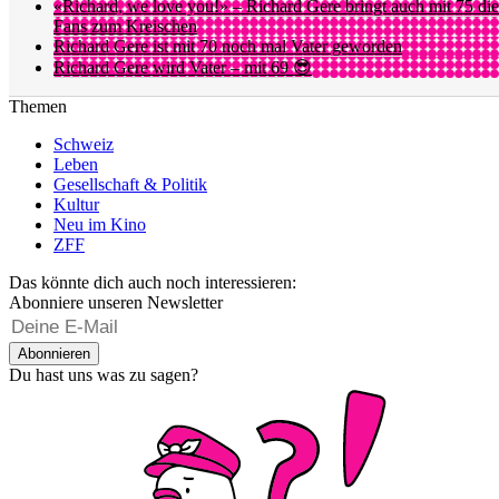
«Richard, we love you!» – Richard Gere bringt auch mit 75 die
Fans zum Kreischen
Richard Gere ist mit 70 noch mal Vater geworden
Richard Gere wird Vater – mit 69 😎
Themen
Schweiz
Leben
Gesellschaft & Politik
Kultur
Neu im Kino
ZFF
Das könnte dich auch noch interessieren:
Abonniere unseren Newsletter
Abonnieren
Du hast uns was zu sagen?