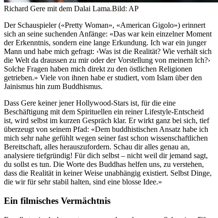
Richard Gere mit dem Dalai Lama.
Bild: AP
Der Schauspieler («Pretty Woman», «American Gigolo») erinnert
sich an seine suchenden Anfänge: «Das war kein einzelner Moment
der Erkenntnis, sondern eine lange Erkundung. Ich war ein junger
Mann und habe mich gefragt: ‹Was ist die Realität? Wie verhält sich
die Welt da draussen zu mir oder der Vorstellung von meinem Ich?›
Solche Fragen haben mich direkt zu den östlichen Religionen
getrieben.» Viele von ihnen habe er studiert, vom Islam über den
Jainismus hin zum Buddhismus.
Dass Gere keiner jener Hollywood-Stars ist, für die eine
Beschäftigung mit dem Spirituellen ein reiner Lifestyle-Entscheid
ist, wird selbst im kurzen Gespräch klar. Er wirkt ganz bei sich, tief
überzeugt von seinem Pfad: «Dem buddhistischen Ansatz habe ich
mich sehr nahe gefühlt wegen seiner fast schon wissenschaftlichen
Bereitschaft, alles herauszufordern. Schau dir alles genau an,
analysiere tiefgründig! Für dich selbst – nicht weil dir jemand sagt,
du sollst es tun. Die Worte des Buddhas helfen uns, zu verstehen,
dass die Realität in keiner Weise unabhängig existiert. Selbst Dinge,
die wir für sehr stabil halten, sind eine blosse Idee.»
Ein filmisches Vermächtnis