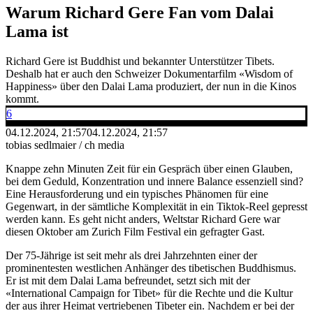
Warum Richard Gere Fan vom Dalai
Lama ist
Richard Gere ist Buddhist und bekannter Unterstützer Tibets.
Deshalb hat er auch den Schweizer Dokumentarfilm «Wisdom of
Happiness» über den Dalai Lama produziert, der nun in die Kinos
kommt.
6
04.12.2024, 21:57
04.12.2024, 21:57
tobias sedlmaier / ch media
Knappe zehn Minuten Zeit für ein Gespräch über einen Glauben,
bei dem Geduld, Konzentration und innere Balance essenziell sind?
Eine Herausforderung und ein typisches Phänomen für eine
Gegenwart, in der sämtliche Komplexität in ein Tiktok-Reel gepresst
werden kann. Es geht nicht anders, Weltstar Richard Gere war
diesen Oktober am Zurich Film Festival ein gefragter Gast.
Der 75-Jährige ist seit mehr als drei Jahrzehnten einer der
prominentesten westlichen Anhänger des tibetischen Buddhismus.
Er ist mit dem Dalai Lama befreundet, setzt sich mit der
«International Campaign for Tibet» für die Rechte und die Kultur
der aus ihrer Heimat vertriebenen Tibeter ein. Nachdem er bei der