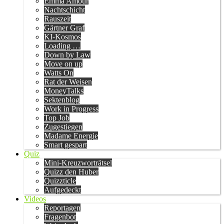
Emma Amour
Nachtschicht
Rauszeit
Gärtner Graf
KI-Kosmos
Loading …
Down by Law
Move on up
Watts On
Rat der Weisen
MoneyTalks
Sektenblog
Work in Progress
Top Job
Zugestiegen
Madame Energie
Smart gespart
Quiz
Mini-Kreuzworträtsel
Quizz den Huber
Quizzticle
Aufgedeckt
Videos
Reportagen
Fragenbot