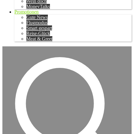
Wein doch
MoneyTalks
Promotionen
Gute News
Flugmodus
Smart gespart
Reise-Glück
Meat & Greet