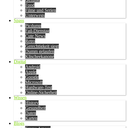
Food
Filme und Serien
Unterwegs
Spass
Picdump
Fail-Dienstag
Cute News
Retro
Gerechtigkeit siegt
Dumm gelaufen
Klischeekanone
Digital
Android
Apple
Google
Microsoft
Hardware-Test
Online-Sicherheit
Wissen
History
Gesundheit
Daten
Karten
Blogs