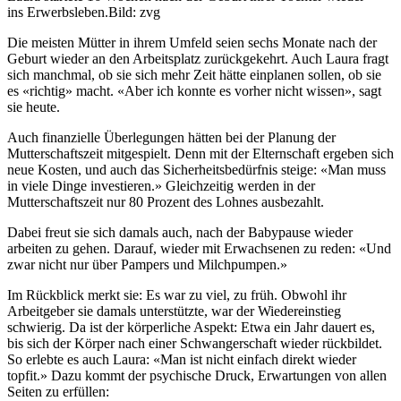
ins Erwerbsleben.
Bild: zvg
Die meisten Mütter in ihrem Umfeld seien sechs Monate nach der
Geburt wieder an den Arbeitsplatz zurückgekehrt. Auch Laura fragt
sich manchmal, ob sie sich mehr Zeit hätte einplanen sollen, ob sie
es «richtig» macht. «Aber ich konnte es vorher nicht wissen», sagt
sie heute.
Auch finanzielle Überlegungen hätten bei der Planung der
Mutterschaftszeit mitgespielt. Denn mit der Elternschaft ergeben sich
neue Kosten, und auch das Sicherheitsbedürfnis steige: «Man muss
in viele Dinge investieren.» Gleichzeitig werden in der
Mutterschaftszeit nur 80 Prozent des Lohnes ausbezahlt.
Dabei freut sie sich damals auch, nach der Babypause wieder
arbeiten zu gehen. Darauf, wieder mit Erwachsenen zu reden: «Und
zwar nicht nur über Pampers und Milchpumpen.»
Im Rückblick merkt sie: Es war zu viel, zu früh. Obwohl ihr
Arbeitgeber sie damals unterstützte, war der Wiedereinstieg
schwierig. Da ist der körperliche Aspekt: Etwa ein Jahr dauert es,
bis sich der Körper nach einer Schwangerschaft wieder rückbildet.
So erlebte es auch Laura: «Man ist nicht einfach direkt wieder
topfit.» Dazu kommt der psychische Druck, Erwartungen von allen
Seiten zu erfüllen: