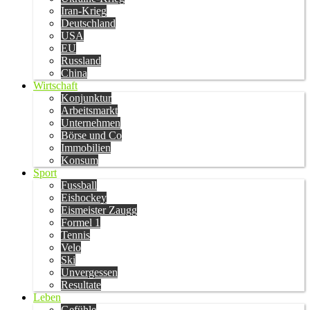
Iran-Krieg
Deutschland
USA
EU
Russland
China
Wirtschaft
Konjunktur
Arbeitsmarkt
Unternehmen
Börse und Co
Immobilien
Konsum
Sport
Fussball
Eishockey
Eismeister Zaugg
Formel 1
Tennis
Velo
Ski
Unvergessen
Resultate
Leben
Gefühle