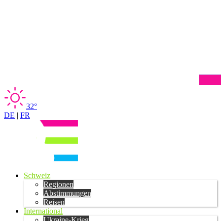
32°
DE
|
FR
Schweiz
Regionen
Abstimmungen
Reisen
International
Ukraine-Krieg