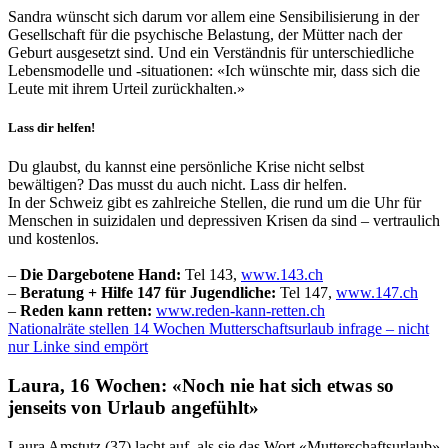
Sandra wünscht sich darum vor allem eine Sensibilisierung in der
Gesellschaft für die psychische Belastung, der Mütter nach der
Geburt ausgesetzt sind. Und ein Verständnis für unterschiedliche
Lebensmodelle und -situationen: «Ich wünschte mir, dass sich die
Leute mit ihrem Urteil zurückhalten.»
Lass dir helfen!
Du glaubst, du kannst eine persönliche Krise nicht selbst
bewältigen? Das musst du auch nicht. Lass dir helfen.
In der Schweiz gibt es zahlreiche Stellen, die rund um die Uhr für
Menschen in suizidalen und depressiven Krisen da sind – vertraulich
und kostenlos.
–
Die Dargebotene Hand:
Tel 143,
www.143.ch
–
Beratung + Hilfe 147 für Jugendliche:
Tel 147,
www.147.ch
–
Reden kann retten:
www.reden-kann-retten.ch
Nationalräte stellen 14 Wochen Mutterschaftsurlaub infrage – nicht
nur Linke sind empört
Laura, 16 Wochen: «Noch nie hat sich etwas so
jenseits von Urlaub angefühlt»
Laura Amstutz (37) lacht auf, als sie das Wort «Mutterschaftsurlaub»