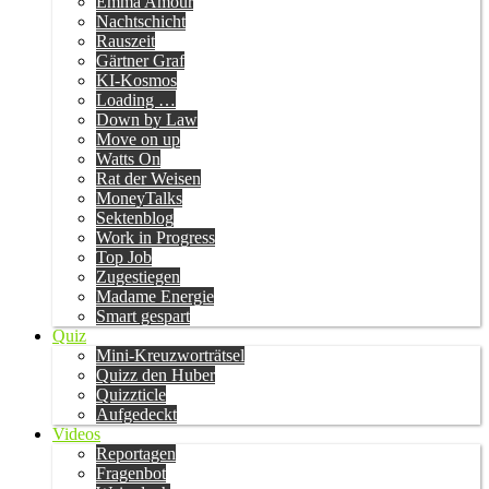
Emma Amour
Nachtschicht
Rauszeit
Gärtner Graf
KI-Kosmos
Loading …
Down by Law
Move on up
Watts On
Rat der Weisen
MoneyTalks
Sektenblog
Work in Progress
Top Job
Zugestiegen
Madame Energie
Smart gespart
Quiz
Mini-Kreuzworträtsel
Quizz den Huber
Quizzticle
Aufgedeckt
Videos
Reportagen
Fragenbot