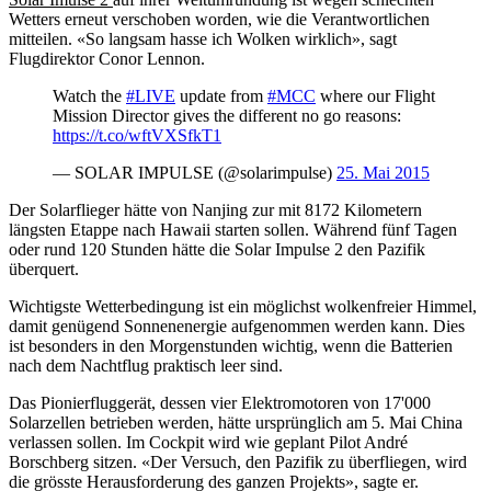
Wetters erneut verschoben worden, wie die Verantwortlichen
mitteilen. «So langsam hasse ich Wolken wirklich», sagt
Flugdirektor Conor Lennon.
Watch the
#LIVE
update from
#MCC
where our Flight
Mission Director gives the different no go reasons:
https://t.co/wftVXSfkT1
— SOLAR IMPULSE (@solarimpulse)
25. Mai 2015
Der Solarflieger hätte von Nanjing zur mit 8172 Kilometern
längsten Etappe nach Hawaii starten sollen. Während fünf Tagen
oder rund 120 Stunden hätte die Solar Impulse 2 den Pazifik
überquert.
Wichtigste Wetterbedingung ist ein möglichst wolkenfreier Himmel,
damit genügend Sonnenenergie aufgenommen werden kann. Dies
ist besonders in den Morgenstunden wichtig, wenn die Batterien
nach dem Nachtflug praktisch leer sind.
Das Pionierfluggerät, dessen vier Elektromotoren von 17'000
Solarzellen betrieben werden, hätte ursprünglich am 5. Mai China
verlassen sollen. Im Cockpit wird wie geplant Pilot André
Borschberg sitzen. «Der Versuch, den Pazifik zu überfliegen, wird
die grösste Herausforderung des ganzen Projekts», sagte er.