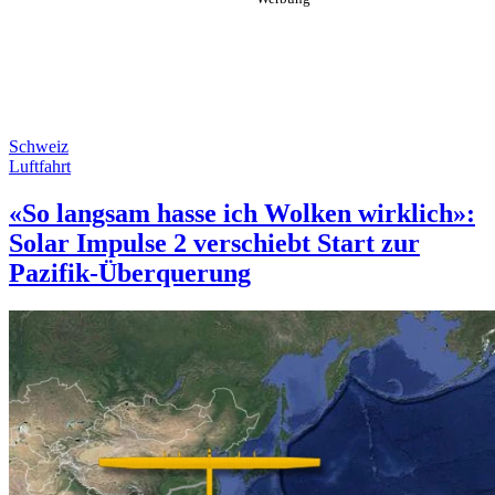
Schweiz
Luftfahrt
«So langsam hasse ich Wolken wirklich»:
Solar Impulse 2 verschiebt Start zur
Pazifik-Überquerung