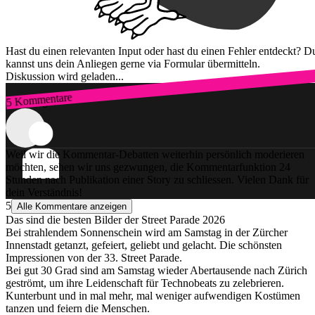
Hast du einen relevanten Input oder hast du einen Fehler entdeckt? D
kannst uns dein Anliegen gerne via Formular übermitteln.
Diskussion wird geladen...
5 Kommentare
Zum Login
Weil wir die Kommentar-Debatten weiterhin persönlich moderieren
möchten, sehen wir uns gezwungen, die Kommentarfunktion 24
Stunden nach Publikation einer Story zu schliessen. Vielen Dank für
dein Verständnis!
5
Alle Kommentare anzeigen
Das sind die besten Bilder der Street Parade 2026
Bei strahlendem Sonnenschein wird am Samstag in der Zürcher
Innenstadt getanzt, gefeiert, geliebt und gelacht. Die schönsten
Impressionen von der 33. Street Parade.
Bei gut 30 Grad sind am Samstag wieder Abertausende nach Zürich
geströmt, um ihre Leidenschaft für Technobeats zu zelebrieren.
Kunterbunt und in mal mehr, mal weniger aufwendigen Kostümen
tanzen und feiern die Menschen.