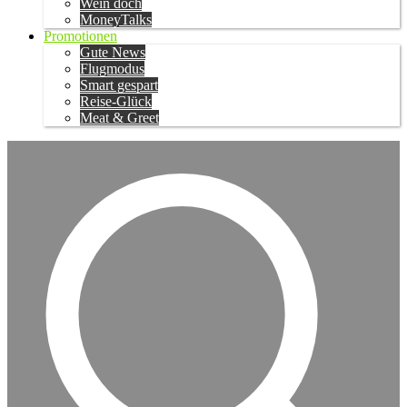
Wein doch
MoneyTalks
Promotionen
Gute News
Flugmodus
Smart gespart
Reise-Glück
Meat & Greet