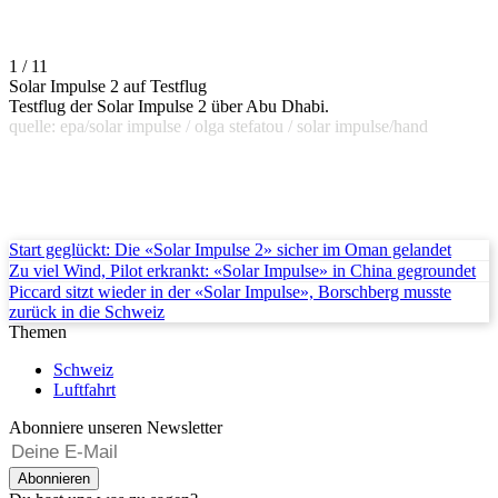
1 / 11
Solar Impulse 2 auf Testflug
Testflug der Solar Impulse 2 über Abu Dhabi.
quelle: epa/solar impulse / olga stefatou / solar impulse/hand
Start geglückt: Die «Solar Impulse 2» sicher im Oman gelandet
Zu viel Wind, Pilot erkrankt: «Solar Impulse» in China gegroundet
Piccard sitzt wieder in der «Solar Impulse», Borschberg musste
zurück in die Schweiz
Themen
Schweiz
Luftfahrt
Abonniere unseren Newsletter
Abonnieren