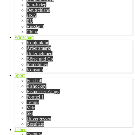
Iran-Krieg
Deutschland
USA
EU
Russland
China
Wirtschaft
Konjunktur
Arbeitsmarkt
Unternehmen
Börse und Co
Immobilien
Konsum
Sport
Fussball
Eishockey
Eismeister Zaugg
Formel 1
Tennis
Velo
Ski
Unvergessen
Resultate
Leben
Gefühle