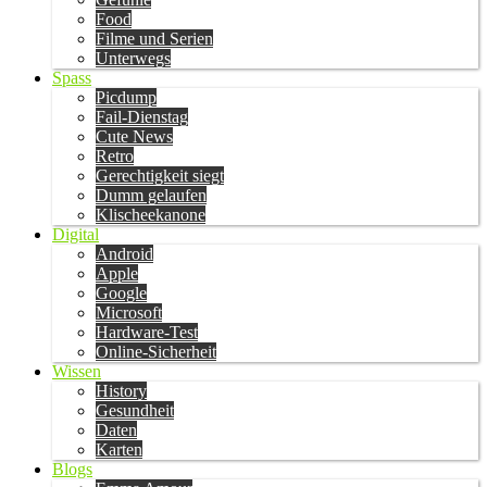
Food
Filme und Serien
Unterwegs
Spass
Picdump
Fail-Dienstag
Cute News
Retro
Gerechtigkeit siegt
Dumm gelaufen
Klischeekanone
Digital
Android
Apple
Google
Microsoft
Hardware-Test
Online-Sicherheit
Wissen
History
Gesundheit
Daten
Karten
Blogs