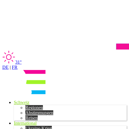
31°
DE
|
FR
Schweiz
Regionen
Abstimmungen
Reisen
International
Ukraine-Krieg