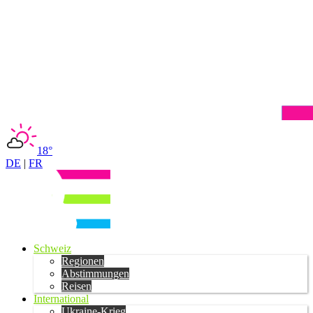
18°
DE
|
FR
Schweiz
Regionen
Abstimmungen
Reisen
International
Ukraine-Krieg