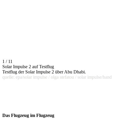
1 / 11
Solar Impulse 2 auf Testflug
Testflug der Solar Impulse 2 über Abu Dhabi.
quelle: epa/solar impulse / olga stefatou / solar impulse/hand
Das Flugzeug im Flugzeug