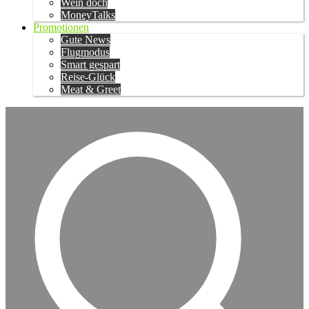
Wein doch
MoneyTalks
Promotionen
Gute News
Flugmodus
Smart gespart
Reise-Glück
Meat & Greet