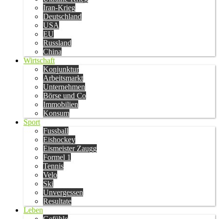
Iran-Krieg
Deutschland
USA
EU
Russland
China
Wirtschaft
Konjunktur
Arbeitsmarkt
Unternehmen
Börse und Co
Immobilien
Konsum
Sport
Fussball
Eishockey
Eismeister Zaugg
Formel 1
Tennis
Velo
Ski
Unvergessen
Resultate
Leben
Gefühle