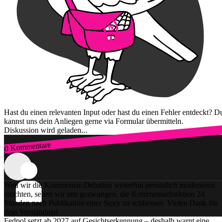
Hast du einen relevanten Input oder hast du einen Fehler entdeckt? D
kannst uns dein Anliegen gerne via Formular übermitteln.
Diskussion wird geladen...
0 Kommentare
Zum Login
Weil wir die Kommentar-Debatten weiterhin persönlich moderieren
möchten, sehen wir uns gezwungen, die Kommentarfunktion 24
Stunden nach Publikation einer Story zu schliessen. Vielen Dank für
dein Verständnis!
Fedpol setzt ab 2027 auf Gesichtserkennung – deshalb warnt eine