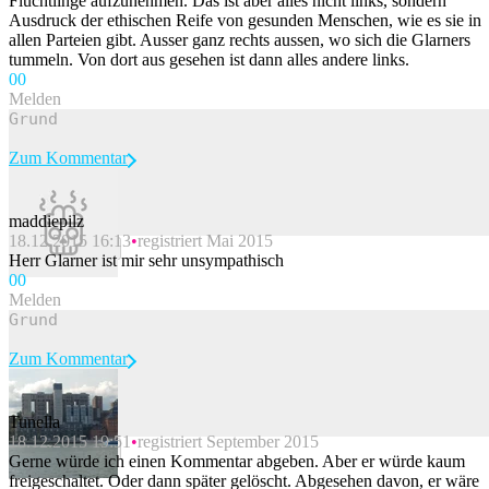
Flüchtlinge aufzunehmen. Das ist aber alles nicht links, sondern
Ausdruck der ethischen Reife von gesunden Menschen, wie es sie in
allen Parteien gibt. Ausser ganz rechts aussen, wo sich die Glarners
tummeln. Von dort aus gesehen ist dann alles andere links.
0
0
Melden
Zum Kommentar
maddiepilz
18.12.2015 16:13
registriert Mai 2015
Beitrag melden
Herr Glarner ist mir sehr unsympathisch
0
0
Melden
Zum Kommentar
Tunella
18.12.2015 19:51
registriert September 2015
Beitrag melden
Gerne würde ich einen Kommentar abgeben. Aber er würde kaum
freigeschaltet. Oder dann später gelöscht. Abgesehen davon, er wäre