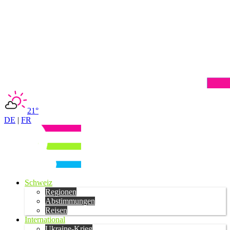
21°
DE
|
FR
Schweiz
Regionen
Abstimmungen
Reisen
International
Ukraine-Krieg