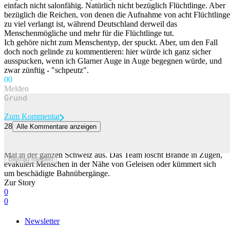
einfach nicht salonfähig. Natürlich nicht bezüglich Flüchtlinge. Aber
bezüglich die Reichen, von denen die Aufnahme von acht Flüchtlinge
zu viel verlangt ist, während Deutschland derweil das
Menschenmögliche und mehr für die Flüchtlinge tut.
Ich gehöre nicht zum Menschentyp, der spuckt. Aber, um den Fall
doch noch gelinde zu kommentieren: hier würde ich ganz sicher
ausspucken, wenn ich Glarner Auge in Auge begegnen würde, und
zwar zünftig - "schpeutz".
0
0
Melden
Zum Kommentar
28
Alle Kommentare anzeigen
So häufig rückt die SBB-Feuerwehr im Jahr aus
Die SBB Feuerwehr und Intervention rückt pro Jahr rund 10'000
Mal in der ganzen Schweiz aus. Das Team löscht Brände in Zügen,
Beitrag melden
evakuiert Menschen in der Nähe von Geleisen oder kümmert sich
um beschädigte Bahnübergänge.
Zur Story
0
0
Newsletter