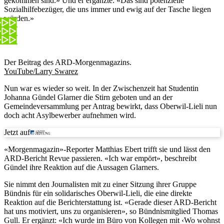
gekommen sind.» Und er ergänzte: «Das sind potenzielle
Sozialhilfebezüger, die uns immer und ewig auf der Tasche liegen
würden.»
Der Beitrag des ARD-Morgenmagazins.
YouTube/Larry Swarez
Nun war es wieder so weit. In der Zwischenzeit hat Studentin
Johanna Gündel Glarner die Stirn geboten und an der
Gemeindeversammlung per Antrag bewirkt, dass Oberwil-Lieli nun
doch acht Asylbewerber aufnehmen wird.
Jetzt auf
«Morgenmagazin»-Reporter Matthias Ebert trifft sie und lässt den
ARD-Bericht Revue passieren. «Ich war empört», beschreibt
Gündel ihre Reaktion auf die Aussagen Glarners.
Sie nimmt den Journalisten mit zu einer Sitzung ihrer Gruppe
Bündnis für ein solidarisches Oberwil-Lieli, die eine direkte
Reaktion auf die Berichterstattung ist. «Gerade dieser ARD-Bericht
hat uns motiviert, uns zu organisieren», so Bündnismitglied Thomas
Gull. Er ergänzt: «Ich wurde im Büro von Kollegen mit ‹Wo wohnst