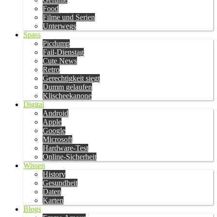
Food
Filme und Serien
Unterwegs
Spass
Picdump
Fail-Dienstag
Cute News
Retro
Gerechtigkeit siegt
Dumm gelaufen
Klischeekanone
Digital
Android
Apple
Google
Microsoft
Hardware-Test
Online-Sicherheit
Wissen
History
Gesundheit
Daten
Karten
Blogs