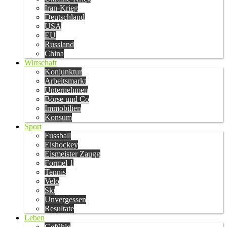
Iran-Krieg
Deutschland
USA
EU
Russland
China
Wirtschaft
Konjunktur
Arbeitsmarkt
Unternehmen
Börse und Co
Immobilien
Konsum
Sport
Fussball
Eishockey
Eismeister Zaugg
Formel 1
Tennis
Velo
Ski
Unvergessen
Resultate
Leben
Gefühle