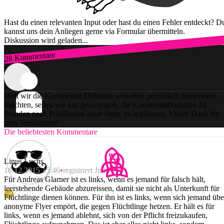
Hast du einen relevanten Input oder hast du einen Fehler entdeckt? D
kannst uns dein Anliegen gerne via Formular übermitteln.
Diskussion wird geladen...
28 Kommentare
Zum Login
Weil wir die Kommentar-Debatten weiterhin persönlich moderieren
möchten, sehen wir uns gezwungen, die Kommentarfunktion 24
Stunden nach Publikation einer Story zu schliessen. Vielen Dank für
dein Verständnis!
Die beliebtesten Kommentare
Linus Luchs
18.12.2015 15:46
registriert Juli 2014
Für Andreas Glarner ist es links, wenn es jemand für falsch hält,
leerstehende Gebäude abzureissen, damit sie nicht als Unterkunft für
Flüchtlinge dienen können. Für ihn ist es links, wenn sich jemand übe
anonyme Flyer empört, die gegen Flüchtlinge hetzen. Er hält es für
links, wenn es jemand ablehnt, sich von der Pflicht freizukaufen,