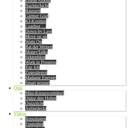
Emma Amour
Nachtschicht
Rauszeit
Gärtner Graf
KI-Kosmos
Loading …
Down by Law
Move on up
Watts On
Rat der Weisen
MoneyTalks
Sektenblog
Work in Progress
Top Job
Zugestiegen
Madame Energie
Smart gespart
Quiz
Mini-Kreuzworträtsel
Quizz den Huber
Quizzticle
Aufgedeckt
Videos
Reportagen
Fragenbot