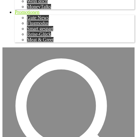
Wein doch
MoneyTalks
Promotionen
Gute News
Flugmodus
Smart gespart
Reise-Glück
Meat & Greet