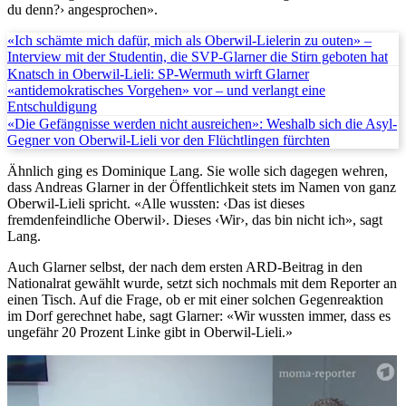
du denn?› angesprochen».
«Ich schämte mich dafür, mich als Oberwil-Lielerin zu outen» –
Interview mit der Studentin, die SVP-Glarner die Stirn geboten hat
Knatsch in Oberwil-Lieli: SP-Wermuth wirft Glarner
«antidemokratisches Vorgehen» vor – und verlangt eine
Entschuldigung
«Die Gefängnisse werden nicht ausreichen»: Weshalb sich die Asyl-
Gegner von Oberwil-Lieli vor den Flüchtlingen fürchten
Ähnlich ging es Dominique Lang. Sie wolle sich dagegen wehren,
dass Andreas Glarner in der Öffentlichkeit stets im Namen von ganz
Oberwil-Lieli spricht. «Alle wussten: ‹Das ist dieses
fremdenfeindliche Oberwil›. Dieses ‹Wir›, das bin nicht ich», sagt
Lang.
Auch Glarner selbst, der nach dem ersten ARD-Beitrag in den
Nationalrat gewählt wurde, setzt sich nochmals mit dem Reporter an
einen Tisch. Auf die Frage, ob er mit einer solchen Gegenreaktion
im Dorf gerechnet habe, sagt Glarner: «Wir wussten immer, dass es
ungefähr 20 Prozent Linke gibt in Oberwil-Lieli.»