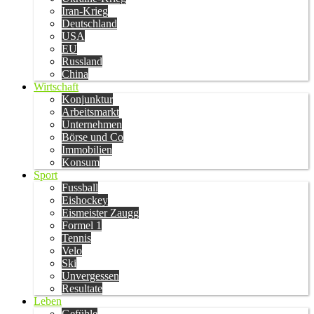
Iran-Krieg
Deutschland
USA
EU
Russland
China
Wirtschaft
Konjunktur
Arbeitsmarkt
Unternehmen
Börse und Co
Immobilien
Konsum
Sport
Fussball
Eishockey
Eismeister Zaugg
Formel 1
Tennis
Velo
Ski
Unvergessen
Resultate
Leben
Gefühle