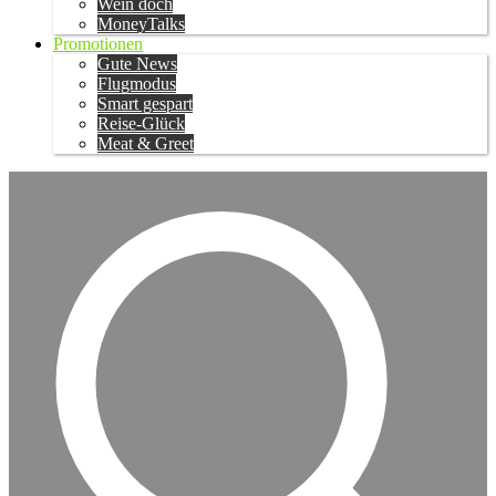
Wein doch
MoneyTalks
Promotionen
Gute News
Flugmodus
Smart gespart
Reise-Glück
Meat & Greet