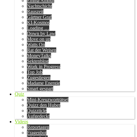
Emma Amour
Nachtschicht
Rauszeit
Gärtner Graf
KI-Kosmos
Loading …
Down by Law
Move on up
Watts On
Rat der Weisen
MoneyTalks
Sektenblog
Work in Progress
Top Job
Zugestiegen
Madame Energie
Smart gespart
Quiz
Mini-Kreuzworträtsel
Quizz den Huber
Quizzticle
Aufgedeckt
Videos
Reportagen
Fragenbot