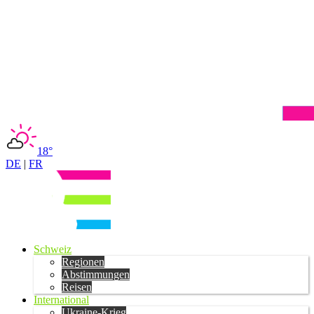
18°
DE
|
FR
Schweiz
Regionen
Abstimmungen
Reisen
International
Ukraine-Krieg