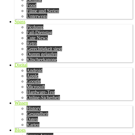
Food
Filme und Serien
Unterwegs
Spass
Picdump
Fail-Dienstag
Cute News
Retro
Gerechtigkeit siegt
Dumm gelaufen
Klischeekanone
Digital
Android
Apple
Google
Microsoft
Hardware-Test
Online-Sicherheit
Wissen
History
Gesundheit
Daten
Karten
Blogs