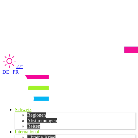
27°
DE
|
FR
Schweiz
Regionen
Abstimmungen
Reisen
International
Ukraine-Krieg