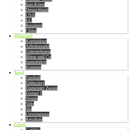
Iran-Krieg
Deutschland
USA
EU
Russland
China
Wirtschaft
Konjunktur
Arbeitsmarkt
Unternehmen
Börse und Co
Immobilien
Konsum
Sport
Fussball
Eishockey
Eismeister Zaugg
Formel 1
Tennis
Velo
Ski
Unvergessen
Resultate
Leben
Gefühle