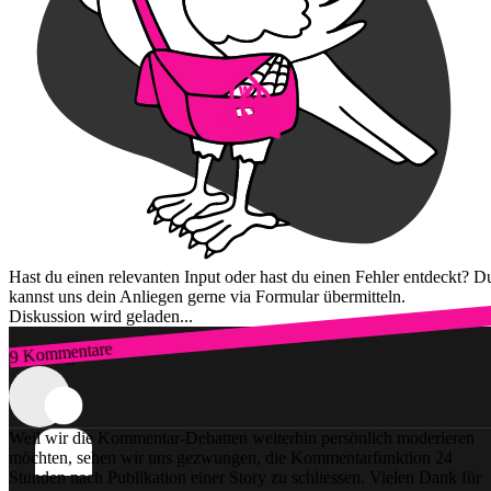
Hast du einen relevanten Input oder hast du einen Fehler entdeckt? D
kannst uns dein Anliegen gerne via Formular übermitteln.
Diskussion wird geladen...
9 Kommentare
Zum Login
Weil wir die Kommentar-Debatten weiterhin persönlich moderieren
möchten, sehen wir uns gezwungen, die Kommentarfunktion 24
Stunden nach Publikation einer Story zu schliessen. Vielen Dank für