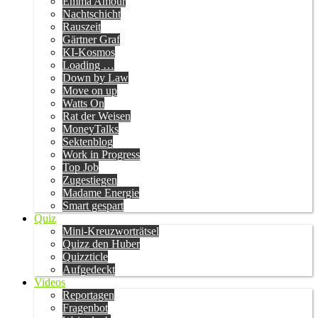
Emma Amour
Nachtschicht
Rauszeit
Gärtner Graf
KI-Kosmos
Loading …
Down by Law
Move on up
Watts On
Rat der Weisen
MoneyTalks
Sektenblog
Work in Progress
Top Job
Zugestiegen
Madame Energie
Smart gespart
Quiz
Mini-Kreuzworträtsel
Quizz den Huber
Quizzticle
Aufgedeckt
Videos
Reportagen
Fragenbot