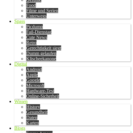
Food
Filme und Serien
Unterwegs
Spass
Picdump
Fail-Dienstag
Cute News
Retro
Gerechtigkeit siegt
Dumm gelaufen
Klischeekanone
Digital
Android
Apple
Google
Microsoft
Hardware-Test
Online-Sicherheit
Wissen
History
Gesundheit
Daten
Karten
Blogs