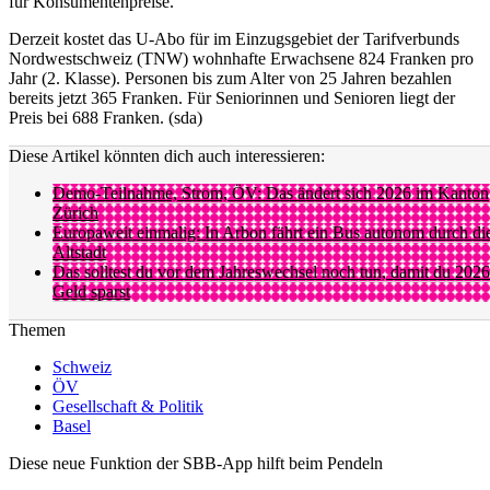
für Konsumentenpreise.
Derzeit kostet das U-Abo für im Einzugsgebiet der Tarifverbunds
Nordwestschweiz (TNW) wohnhafte Erwachsene 824 Franken pro
Jahr (2. Klasse). Personen bis zum Alter von 25 Jahren bezahlen
bereits jetzt 365 Franken. Für Seniorinnen und Senioren liegt der
Preis bei 688 Franken. (sda)
Diese Artikel könnten dich auch interessieren:
Demo-Teilnahme, Strom, ÖV: Das ändert sich 2026 im Kanton
Zürich
Europaweit einmalig: In Arbon fährt ein Bus autonom durch di
Altstadt
Das solltest du vor dem Jahreswechsel noch tun, damit du 2026
Geld sparst
Themen
Schweiz
ÖV
Gesellschaft & Politik
Basel
Diese neue Funktion der SBB-App hilft beim Pendeln