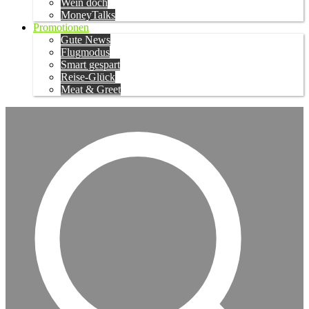
Wein doch
MoneyTalks
Promotionen
Gute News
Flugmodus
Smart gespart
Reise-Glück
Meat & Greet