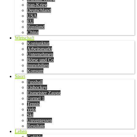
Iran-Krieg
Deutschland
USA
EU
Russland
China
Wirtschaft
Konjunktur
Arbeitsmarkt
Unternehmen
Börse und Co
Immobilien
Konsum
Sport
Fussball
Eishockey
Eismeister Zaugg
Formel 1
Tennis
Velo
Ski
Unvergessen
Resultate
Leben
Gefühle