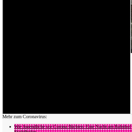
Eingeschlagene Scheibe eines Lokals in der St.Galler
Innenstadt.
bild: stapo st.gallen
Beträchtlicher Sachschaden
Die Versammlung habe sich daraufhin aufgelöst. Anschliessend
seien kleinere Gruppierungen durch die St.Galler Innenstadt
gezogen. Dabei sei es zu Sachbeschädigungen in Höhe von
mehreren 10'000 Franken gekommen. Polizisten seien angegangen
worden.
Mehr zum Coronavirus:
Wie Jugendliche vor Corona flüchten: Eine Nacht am Bahnhof
Stadelhofen