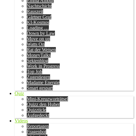
Emma Amour
Nachtschicht
Rauszeit
Gärtner Graf
KI-Kosmos
Loading …
Down by Law
Move on up
Watts On
Rat der Weisen
MoneyTalks
Sektenblog
Work in Progress
Top Job
Zugestiegen
Madame Energie
Smart gespart
Quiz
Mini-Kreuzworträtsel
Quizz den Huber
Quizzticle
Aufgedeckt
Videos
Reportagen
Fragenbot