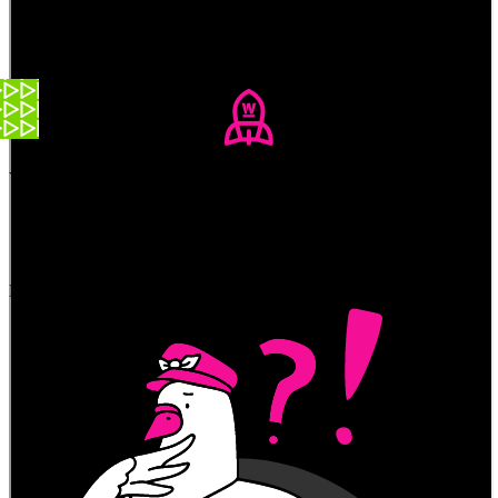
Schweiz
Ostschweiz
Coronavirus
Wichtige Ratschläge an mein Anfangs-Pandemie-Ich
Video: watson
Das könnte dich auch noch interessieren:
Abonniere unseren Newsletter
Abonnieren
Du hast uns was zu sagen?