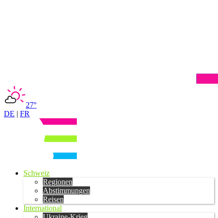
27°
DE
|
FR
Schweiz
Regionen
Abstimmungen
Reisen
International
Ukraine-Krieg