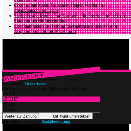
Corona-Statistiken: Fallzahlen steigen wieder an –
Positivitätsrate bei 5,3 %
33 der besten Memes und Cartoons, die unsere aktuelle Corona
Situation perfekt beschreiben
Der Staat hätte alle Haftung übernehmen sollen: Warum
Argentinien nicht mit Pfizer impft
Ein Polizist wurde leicht verletzt. Er musste sich im Spital behandelt
lassen. Bei einem Streifenwagen der Polizei wurde eine Scheibe
eingeschlagen. Neun Personen wurden für weitere Abklärungen
eingebracht. Zahlreiche Personen wurden weggewiesen. (cma/sda)
DANKE FÜR DIE ♥
Würdest du gerne watson und unseren Journalismus
unterstützen?
Mehr erfahren
(Du wirst umgeleitet, um die Zahlung abzuschliessen.)
5 CHF
15 CHF
25 CHF
Anderer
Weiter zur Zahlung
Mit Twint unterstützen
Oder unterstütze uns per
Banküberweisung
.
Themen