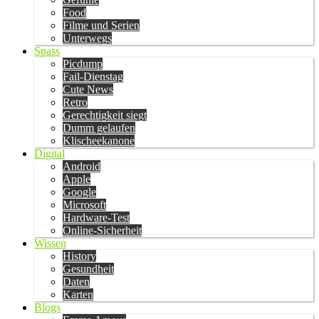
Food
Filme und Serien
Unterwegs
Spass
Picdump
Fail-Dienstag
Cute News
Retro
Gerechtigkeit siegt
Dumm gelaufen
Klischeekanone
Digital
Android
Apple
Google
Microsoft
Hardware-Test
Online-Sicherheit
Wissen
History
Gesundheit
Daten
Karten
Blogs