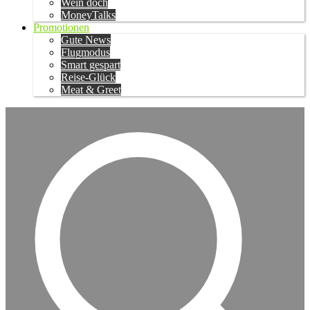
Wein doch
MoneyTalks
Promotionen
Gute News
Flugmodus
Smart gespart
Reise-Glück
Meat & Greet