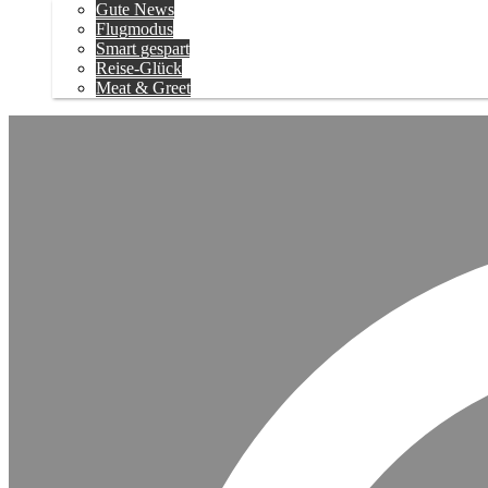
Gute News
Flugmodus
Smart gespart
Reise-Glück
Meat & Greet