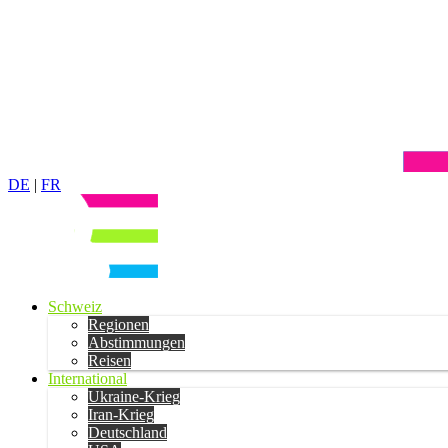
DE
|
FR
Schweiz
Regionen
Abstimmungen
Reisen
International
Ukraine-Krieg
Iran-Krieg
Deutschland