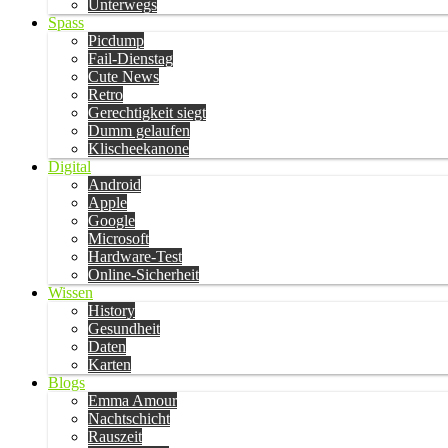
Unterwegs
Spass
Picdump
Fail-Dienstag
Cute News
Retro
Gerechtigkeit siegt
Dumm gelaufen
Klischeekanone
Digital
Android
Apple
Google
Microsoft
Hardware-Test
Online-Sicherheit
Wissen
History
Gesundheit
Daten
Karten
Blogs
Emma Amour
Nachtschicht
Rauszeit