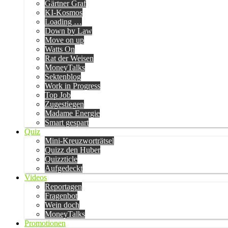
Gärtner Graf
KI-Kosmos
Loading …
Down by Law
Move on up
Watts On
Rat der Weisen
MoneyTalks
Sektenblog
Work in Progress
Top Job
Zugestiegen
Madame Energie
Smart gespart
Quiz
Mini-Kreuzworträtsel
Quizz den Huber
Quizzticle
Aufgedeckt
Videos
Reportagen
Fragenbot
Wein doch
MoneyTalks
Promotionen