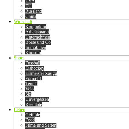
USA
EU
Russland
China
Wirtschaft
Konjunktur
Arbeitsmarkt
Unternehmen
Börse und Co
Immobilien
Konsum
Sport
Fussball
Eishockey
Eismeister Zaugg
Formel 1
Tennis
Velo
Ski
Unvergessen
Resultate
Leben
Gefühle
Food
Filme und Serien