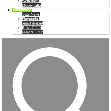
Wein doch
MoneyTalks
Promotionen
Gute News
Flugmodus
Smart gespart
Reise-Glück
Meat & Greet