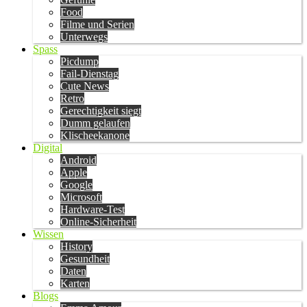
Food
Filme und Serien
Unterwegs
Spass
Picdump
Fail-Dienstag
Cute News
Retro
Gerechtigkeit siegt
Dumm gelaufen
Klischeekanone
Digital
Android
Apple
Google
Microsoft
Hardware-Test
Online-Sicherheit
Wissen
History
Gesundheit
Daten
Karten
Blogs