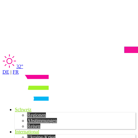
32°
DE
|
FR
Schweiz
Regionen
Abstimmungen
Reisen
International
Ukraine-Krieg