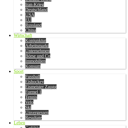
Iran-Krieg
Deutschland
USA
EU
Russland
China
Wirtschaft
Konjunktur
Arbeitsmarkt
Unternehmen
Börse und Co
Immobilien
Konsum
Sport
Fussball
Eishockey
Eismeister Zaugg
Formel 1
Tennis
Velo
Ski
Unvergessen
Resultate
Leben
Gefühle