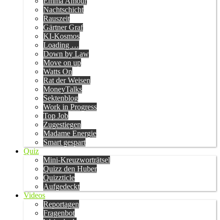
Emma Amour
Nachtschicht
Rauszeit
Gärtner Graf
KI-Kosmos
Loading …
Down by Law
Move on up
Watts On
Rat der Weisen
MoneyTalks
Sektenblog
Work in Progress
Top Job
Zugestiegen
Madame Energie
Smart gespart
Quiz
Mini-Kreuzworträtsel
Quizz den Huber
Quizzticle
Aufgedeckt
Videos
Reportagen
Fragenbot