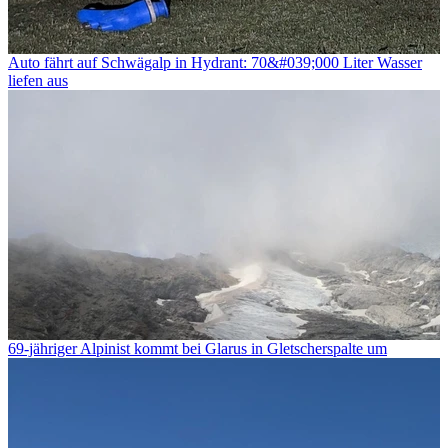
Auto fährt auf Schwägalp in Hydrant: 70&#039;000 Liter Wasser
liefen aus
69-jähriger Alpinist kommt bei Glarus in Gletscherspalte um