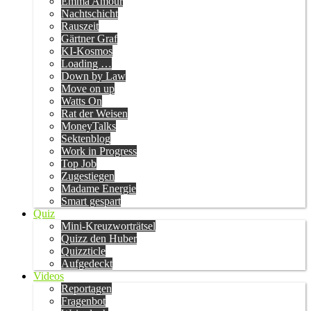
Emma Amour
Nachtschicht
Rauszeit
Gärtner Graf
KI-Kosmos
Loading …
Down by Law
Move on up
Watts On
Rat der Weisen
MoneyTalks
Sektenblog
Work in Progress
Top Job
Zugestiegen
Madame Energie
Smart gespart
Quiz
Mini-Kreuzworträtsel
Quizz den Huber
Quizzticle
Aufgedeckt
Videos
Reportagen
Fragenbot