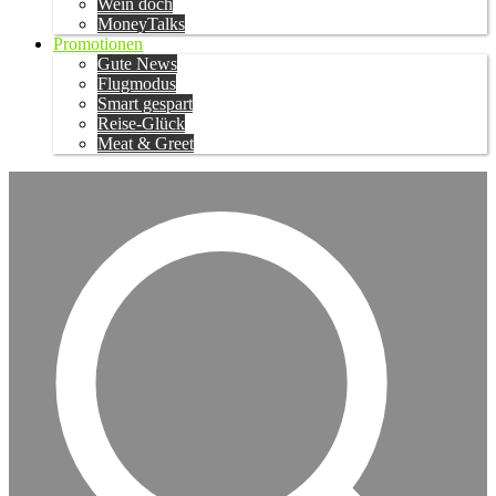
Wein doch
MoneyTalks
Promotionen
Gute News
Flugmodus
Smart gespart
Reise-Glück
Meat & Greet