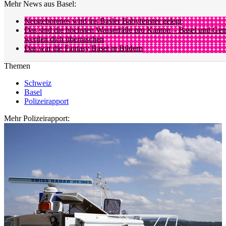
Mehr News aus Basel:
Neugeborenes wird ins Basler Babyfenster gelegt
Das sind die höchsten Wasserfälle pro Kanton – Basel und Gen
werden dich überraschen
Das war die Fantasy Basel in Bildern
Themen
Schweiz
Basel
Polizeirapport
Mehr Polizeirapport: