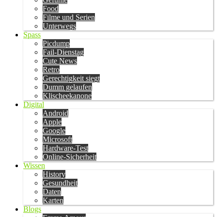
Food
Filme und Serien
Unterwegs
Spass
Picdump
Fail-Dienstag
Cute News
Retro
Gerechtigkeit siegt
Dumm gelaufen
Klischeekanone
Digital
Android
Apple
Google
Microsoft
Hardware-Test
Online-Sicherheit
Wissen
History
Gesundheit
Daten
Karten
Blogs