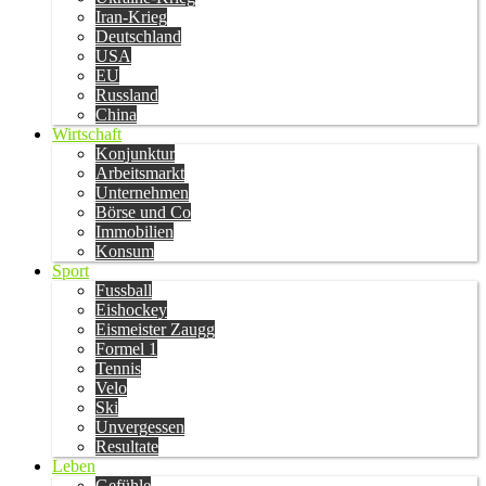
Iran-Krieg
Deutschland
USA
EU
Russland
China
Wirtschaft
Konjunktur
Arbeitsmarkt
Unternehmen
Börse und Co
Immobilien
Konsum
Sport
Fussball
Eishockey
Eismeister Zaugg
Formel 1
Tennis
Velo
Ski
Unvergessen
Resultate
Leben
Gefühle