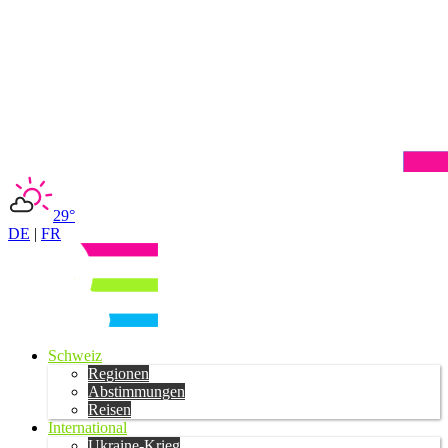
29°
DE
|
FR
Schweiz
Regionen
Abstimmungen
Reisen
International
Ukraine-Krieg