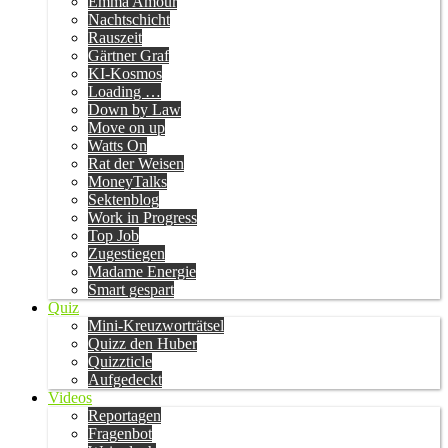
Emma Amour
Nachtschicht
Rauszeit
Gärtner Graf
KI-Kosmos
Loading …
Down by Law
Move on up
Watts On
Rat der Weisen
MoneyTalks
Sektenblog
Work in Progress
Top Job
Zugestiegen
Madame Energie
Smart gespart
Quiz
Mini-Kreuzworträtsel
Quizz den Huber
Quizzticle
Aufgedeckt
Videos
Reportagen
Fragenbot