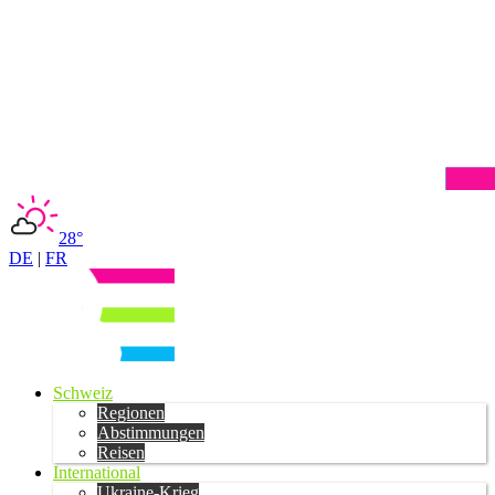
28°
DE
|
FR
Schweiz
Regionen
Abstimmungen
Reisen
International
Ukraine-Krieg