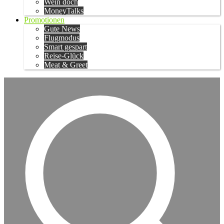
Wein doch
MoneyTalks
Promotionen
Gute News
Flugmodus
Smart gespart
Reise-Glück
Meat & Greet