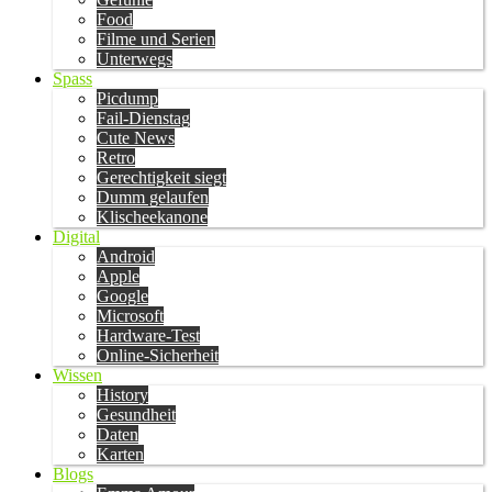
Food
Filme und Serien
Unterwegs
Spass
Picdump
Fail-Dienstag
Cute News
Retro
Gerechtigkeit siegt
Dumm gelaufen
Klischeekanone
Digital
Android
Apple
Google
Microsoft
Hardware-Test
Online-Sicherheit
Wissen
History
Gesundheit
Daten
Karten
Blogs