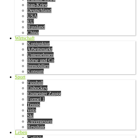
Iran-Krieg
Deutschland
USA
EU
Russland
China
Wirtschaft
Konjunktur
Arbeitsmarkt
Unternehmen
Börse und Co
Immobilien
Konsum
Sport
Fussball
Eishockey
Eismeister Zaugg
Formel 1
Tennis
Velo
Ski
Unvergessen
Resultate
Leben
Gefühle