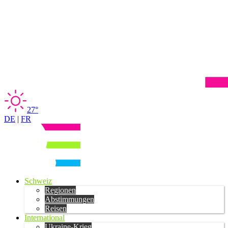
27°
DE
|
FR
Schweiz
Regionen
Abstimmungen
Reisen
International
Ukraine-Krieg