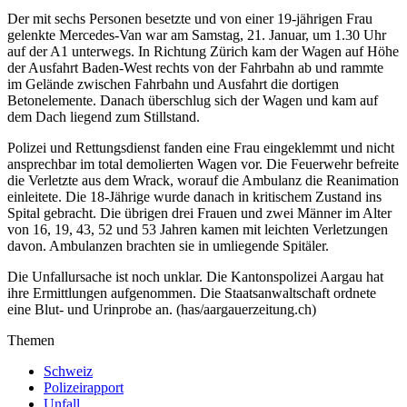
Der mit sechs Personen besetzte und von einer 19-jährigen Frau
gelenkte Mercedes-Van war am Samstag, 21. Januar, um 1.30 Uhr
auf der A1 unterwegs. In Richtung Zürich kam der Wagen auf Höhe
der Ausfahrt Baden-West rechts von der Fahrbahn ab und rammte
im Gelände zwischen Fahrbahn und Ausfahrt die dortigen
Betonelemente. Danach überschlug sich der Wagen und kam auf
dem Dach liegend zum Stillstand.
Polizei und Rettungsdienst fanden eine Frau eingeklemmt und nicht
ansprechbar im total demolierten Wagen vor. Die Feuerwehr befreite
die Verletzte aus dem Wrack, worauf die Ambulanz die Reanimation
einleitete. Die 18-Jährige wurde danach in kritischem Zustand ins
Spital gebracht. Die übrigen drei Frauen und zwei Männer im Alter
von 16, 19, 43, 52 und 53 Jahren kamen mit leichten Verletzungen
davon. Ambulanzen brachten sie in umliegende Spitäler.
Die Unfallursache ist noch unklar. Die Kantonspolizei Aargau hat
ihre Ermittlungen aufgenommen. Die Staatsanwaltschaft ordnete
eine Blut- und Urinprobe an. (has/aargauerzeitung.ch)
Themen
Schweiz
Polizeirapport
Unfall