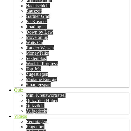
Emma Amour
Nachtschicht
Rauszeit
Gärtner Graf
KI-Kosmos
Loading …
Down by Law
Move on up
Watts On
Rat der Weisen
MoneyTalks
Sektenblog
Work in Progress
Top Job
Zugestiegen
Madame Energie
Smart gespart
Quiz
Mini-Kreuzworträtsel
Quizz den Huber
Quizzticle
Aufgedeckt
Videos
Reportagen
Fragenbot