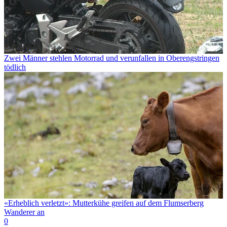
Zwei Männer stehlen Motorrad und verunfallen in Oberengstringen
tödlich
«Erheblich verletzt»: Mutterkühe greifen auf dem Flumserberg
Wanderer an
0