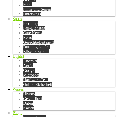
Food
Filme und Serien
Unterwegs
Spass
Picdump
Fail-Dienstag
Cute News
Retro
Gerechtigkeit siegt
Dumm gelaufen
Klischeekanone
Digital
Android
Apple
Google
Microsoft
Hardware-Test
Online-Sicherheit
Wissen
History
Gesundheit
Daten
Karten
Blogs