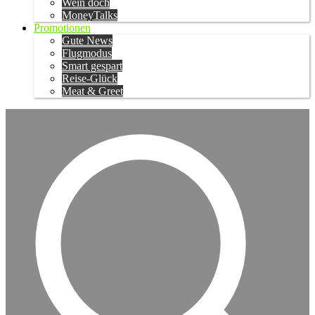
Wein doch
MoneyTalks
Promotionen
Gute News
Flugmodus
Smart gespart
Reise-Glück
Meat & Greet