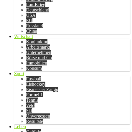
Iran-Krieg
Deutschland
USA
EU
Russland
China
Wirtschaft
Konjunktur
Arbeitsmarkt
Unternehmen
Börse und Co
Immobilien
Konsum
Sport
Fussball
Eishockey
Eismeister Zaugg
Formel 1
Tennis
Velo
Ski
Unvergessen
Resultate
Leben
Gefühle