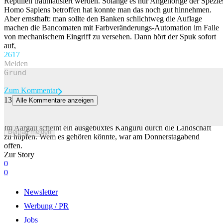
Reptilien traumatisiert werden. Solange es nur Angehörige der Spezie
Homo Sapiens betroffen hat konnte man das noch gut hinnehmen.
Aber ernsthaft: man sollte den Banken schlichtweg die Auflage
machen die Bancomaten mit Farbveränderungs-Automation im Falle
von mechanischem Eingriff zu versehen. Dann hört der Spuk sofort
auf,
26
17
Melden
Zum Kommentar
13
Alle Kommentare anzeigen
Im Aargau wurde ein Känguru gesichtet – und niemand weiss, wem
es gehört
Im Aargau scheint ein ausgebüxtes Känguru durch die Landschaft
Beitrag melden
zu hüpfen. Wem es gehören könnte, war am Donnerstagabend
offen.
Zur Story
0
0
Newsletter
Werbung / PR
Jobs