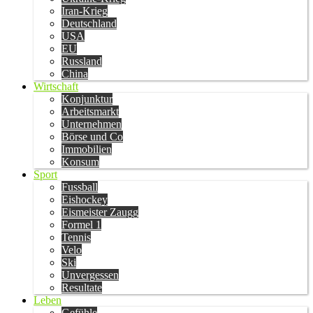
Iran-Krieg
Deutschland
USA
EU
Russland
China
Wirtschaft
Konjunktur
Arbeitsmarkt
Unternehmen
Börse und Co
Immobilien
Konsum
Sport
Fussball
Eishockey
Eismeister Zaugg
Formel 1
Tennis
Velo
Ski
Unvergessen
Resultate
Leben
Gefühle