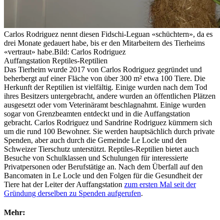
Carlos Rodriguez nennt diesen Fidschi-Leguan «schüchtern», da es
drei Monate gedauert habe, bis er den Mitarbeitern des Tierheims
«vertraut» habe.
Bild: Carlos Rodriguez
Auffangstation Reptiles-Reptilien
Das Tierheim wurde 2017 von Carlos Rodriguez gegründet und
beherbergt auf einer Fläche von über 300 m² etwa 100 Tiere. Die
Herkunft der Reptilien ist vielfältig. Einige wurden nach dem Tod
ihres Besitzers untergebracht, andere wurden an öffentlichen Plätzen
ausgesetzt oder vom Veterinäramt beschlagnahmt. Einige wurden
sogar von Grenzbeamten entdeckt und in die Auffangstation
gebracht. Carlos Rodriguez und Sandrine Rodriguez kümmern sich
um die rund 100 Bewohner. Sie werden hauptsächlich durch private
Spenden, aber auch durch die Gemeinde Le Locle und den
Schweizer Tierschutz unterstützt. Reptiles-Reptilien bietet auch
Besuche von Schulklassen und Schulungen für interessierte
Privatpersonen oder Berufstätige an. Nach dem Überfall auf den
Bancomaten in Le Locle und den Folgen für die Gesundheit der
Tiere hat der Leiter der Auffangstation
zum ersten Mal seit der
Gründung derselben zu Spenden aufgerufen
.
Mehr: