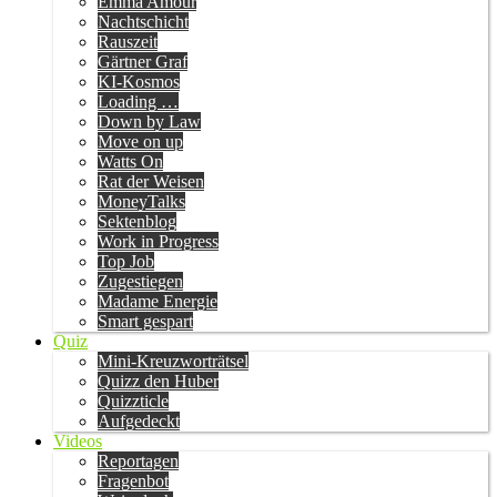
Emma Amour
Nachtschicht
Rauszeit
Gärtner Graf
KI-Kosmos
Loading …
Down by Law
Move on up
Watts On
Rat der Weisen
MoneyTalks
Sektenblog
Work in Progress
Top Job
Zugestiegen
Madame Energie
Smart gespart
Quiz
Mini-Kreuzworträtsel
Quizz den Huber
Quizzticle
Aufgedeckt
Videos
Reportagen
Fragenbot