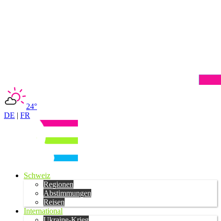
24°
DE
|
FR
Schweiz
Regionen
Abstimmungen
Reisen
International
Ukraine-Krieg