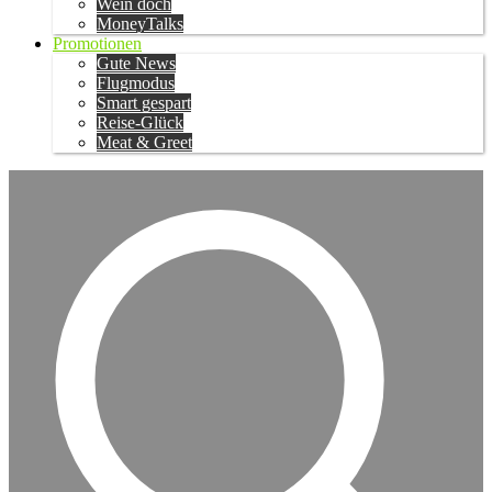
Wein doch
MoneyTalks
Promotionen
Gute News
Flugmodus
Smart gespart
Reise-Glück
Meat & Greet