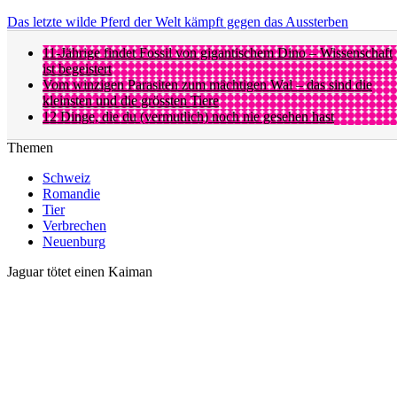
Das letzte wilde Pferd der Welt kämpft gegen das Aussterben
11-Jährige findet Fossil von gigantischem Dino – Wissenschaft
ist begeistert
Vom winzigen Parasiten zum mächtigen Wal – das sind die
kleinsten und die grössten Tiere
12 Dinge, die du (vermutlich) noch nie gesehen hast
Themen
Schweiz
Romandie
Tier
Verbrechen
Neuenburg
Jaguar tötet einen Kaiman