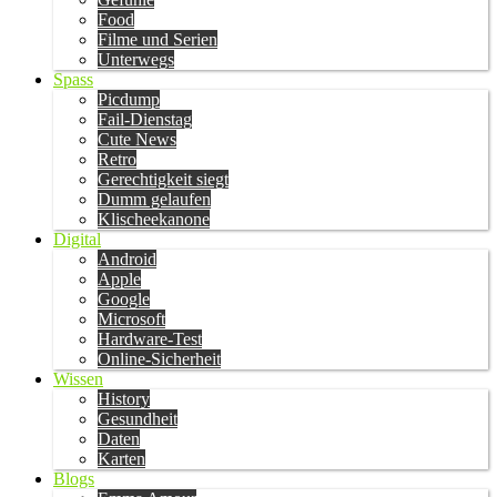
Food
Filme und Serien
Unterwegs
Spass
Picdump
Fail-Dienstag
Cute News
Retro
Gerechtigkeit siegt
Dumm gelaufen
Klischeekanone
Digital
Android
Apple
Google
Microsoft
Hardware-Test
Online-Sicherheit
Wissen
History
Gesundheit
Daten
Karten
Blogs