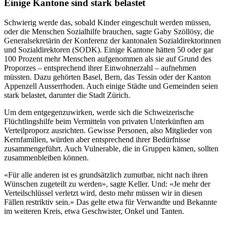
Einige Kantone sind stark belastet
Schwierig werde das, sobald Kinder eingeschult werden müssen,
oder die Menschen Sozialhilfe brauchen, sagte Gaby Szöllösy, die
Generalsekretärin der Konferenz der kantonalen Sozialdirektorinnen
und Sozialdirektoren (SODK). Einige Kantone hätten 50 oder gar
100 Prozent mehr Menschen aufgenommen als sie auf Grund des
Proporzes – entsprechend ihrer Einwohnerzahl – aufnehmen
müssten. Dazu gehörten Basel, Bern, das Tessin oder der Kanton
Appenzell Ausserrhoden. Auch einige Städte und Gemeinden seien
stark belastet, darunter die Stadt Zürich.
Um dem entgegenzuwirken, werde sich die Schweizerische
Flüchtlingshilfe beim Vermitteln von privaten Unterkünften am
Verteilproporz ausrichten. Gewisse Personen, also Mitglieder von
Kernfamilien, würden aber entsprechend ihrer Bedürfnisse
zusammengeführt. Auch Vulnerable, die in Gruppen kämen, sollten
zusammenbleiben können.
«Für alle anderen ist es grundsätzlich zumutbar, nicht nach ihren
Wünschen zugeteilt zu werden», sagte Keller. Und: «Je mehr der
Verteilschlüssel verletzt wird, desto mehr müssen wir in diesen
Fällen restriktiv sein.» Das gelte etwa für Verwandte und Bekannte
im weiteren Kreis, etwa Geschwister, Onkel und Tanten.