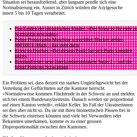
Situation sei herausfordernd, aber langsam pendle sich eine
Normalisierung ein. Ausser in Zürich würden die Asylgesuche
innert 5 bis 10 Tagen verarbeitet.
Das Leiden der ukrainischen Kinder: «Der Krieg ist für viele z
Normalität geworden»
Putins Propaganda-Maschine vorgeführt: Hacker stehlen
900'000 E-Mails – das steht darin
Krieg im Donbas: «Bei diesem Punkt hat sich Putin komplett
geirrt»
Russland testet neue Interkontinentalrakete Satan 2 – und die
bringt Putin ins Schwärmen
Ein Problem sei, dass derzeit ein starkes Ungleichgewicht bei der
Verteilung der Geflüchteten auf die Kantone herrscht.
«Normalerweise kommen Flüchtende in der Schweiz an und melden
sich bei einem Bundesasylzentrum. Danach werden sie proportional
auf einen Kanton verteilt», erklärt Keller. Im Fall der Ukrainerinnen
sei dies aber nicht so. Da sie mit ihren biometrischen Pässen frei in
die Schweiz einreisen könnten und viele bei Verwandten oder
Bekannten unterkämen, komme es zu einer grossen
Disproportionalität zwischen den Kantonen.