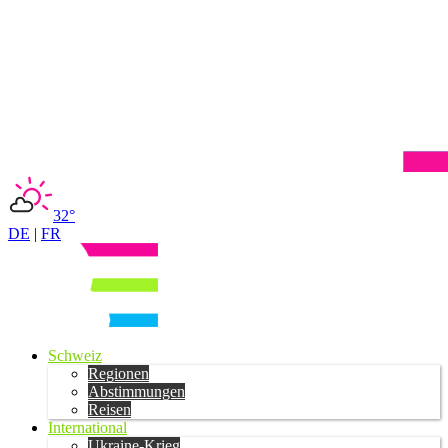
32°
DE
|
FR
Schweiz
Regionen
Abstimmungen
Reisen
International
Ukraine-Krieg