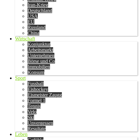
Iran-Krieg
Deutschland
USA
EU
Russland
China
Wirtschaft
Konjunktur
Arbeitsmarkt
Unternehmen
Börse und Co
Immobilien
Konsum
Sport
Fussball
Eishockey
Eismeister Zaugg
Formel 1
Tennis
Velo
Ski
Unvergessen
Resultate
Leben
Gefühle