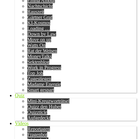
Emma Amour
Nachtschicht
Rauszeit
Gärtner Graf
KI-Kosmos
Loading …
Down by Law
Move on up
Watts On
Rat der Weisen
MoneyTalks
Sektenblog
Work in Progress
Top Job
Zugestiegen
Madame Energie
Smart gespart
Quiz
Mini-Kreuzworträtsel
Quizz den Huber
Quizzticle
Aufgedeckt
Videos
Reportagen
Fragenbot