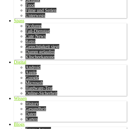
Food
Filme und Serien
Unterwegs
Spass
Picdump
Fail-Dienstag
Cute News
Retro
Gerechtigkeit siegt
Dumm gelaufen
Klischeekanone
Digital
Android
Apple
Google
Microsoft
Hardware-Test
Online-Sicherheit
Wissen
History
Gesundheit
Daten
Karten
Blogs