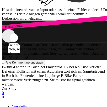
Hast du einen relevanten Input oder hast du einen Fehler entdeckt? D
kannst uns dein Anliegen gerne via Formular übermitteln.
Diskussion wird geladen...
1 Kommentar
Zum Login
Weil wir die Kommentar-Debatten weiterhin persönlich moderieren
möchten, sehen wir uns gezwungen, die Kommentarfunktion 24
Stunden nach Publikation einer Story zu schliessen. Vielen Dank für
dein Verständnis!
1
Alle Kommentare anzeigen
E-Bike-Fahrerin in Buch bei Frauenfeld TG bei Kollision verletzt
Bei einer Kollision mit einem Autofahrer zog sich am Samstagabend
in Buch bei Frauenfeld eine 14-jährige E-Bike-Fahrerin
mittelschwere Verletzungen zu. Sie musste ins Spital gefahren
werden.
Zur Story
0
0
Newsletter