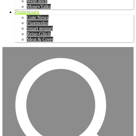
Wein doch
MoneyTalks
Promotionen
Gute News
Flugmodus
Smart gespart
Reise-Glück
Meat & Greet