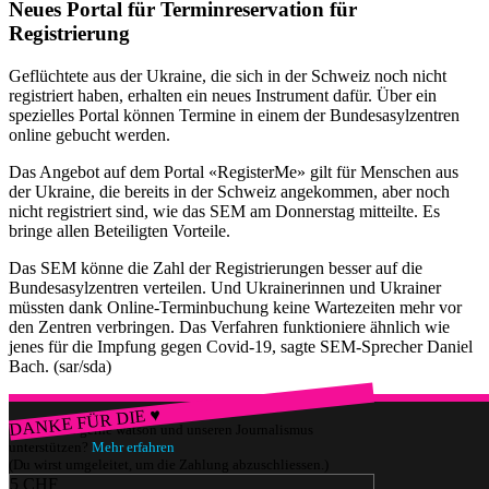
Neues Portal für Terminreservation für
Registrierung
Geflüchtete aus der Ukraine, die sich in der Schweiz noch nicht
registriert haben, erhalten ein neues Instrument dafür. Über ein
spezielles Portal können Termine in einem der Bundesasylzentren
online gebucht werden.
Das Angebot auf dem Portal «RegisterMe» gilt für Menschen aus
der Ukraine, die bereits in der Schweiz angekommen, aber noch
nicht registriert sind, wie das SEM am Donnerstag mitteilte. Es
bringe allen Beteiligten Vorteile.
Das SEM könne die Zahl der Registrierungen besser auf die
Bundesasylzentren verteilen. Und Ukrainerinnen und Ukrainer
müssten dank Online-Terminbuchung keine Wartezeiten mehr vor
den Zentren verbringen. Das Verfahren funktioniere ähnlich wie
jenes für die Impfung gegen Covid-19, sagte SEM-Sprecher Daniel
Bach. (sar/sda)
DANKE FÜR DIE ♥
Würdest du gerne watson und unseren Journalismus
unterstützen?
Mehr erfahren
(Du wirst umgeleitet, um die Zahlung abzuschliessen.)
5 CHF