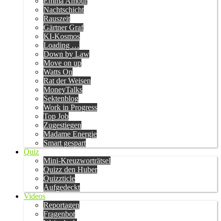
Emma Amour
Nachtschicht
Rauszeit
Gärtner Graf
KI-Kosmos
Loading …
Down by Law
Move on up
Watts On
Rat der Weisen
MoneyTalks
Sektenblog
Work in Progress
Top Job
Zugestiegen
Madame Energie
Smart gespart
Quiz
Mini-Kreuzworträtsel
Quizz den Huber
Quizzticle
Aufgedeckt
Videos
Reportagen
Fragenbot