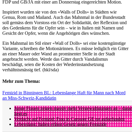
FDP und GB/JA mit einer am Donnerstag eingereichten Motion.
Inspiriert wurden sie von den «Walls of Dolls» in Städten wie
Genua, Rom und Mailand. Auch das Mahnmal in der Bundesstadt
soll gemäss dem Vorstoss ein Ort der Solidarität, der Reflexion und
des Gedenkens für die Opfer sein – wie in Italien mit Namen und
Gesicht der Opfer, wenn die Angehörigen dies wünschen.
Ein Mahnmal im Stil einer «Wall of Dolls» sei eine kostengünstige
Variante, schreiben die Motionärinnen. Es müsse lediglich ein Gitter
an einer Mauer oder Wand an prominenter Stelle in der Stadt
angebracht werden. Werde das Gitter durch Vandalismus
beschädigt, seien die Kosten der Wiederinstandsetzung
verhältnismässig tief. (hkl/sda)
Mehr zum Thema:
Femizid in Binningen BL: Lebenslange Haft für Mann nach Mord
an Miss-Schweiz-Kandidatin
Junge Frauen zeigen massiv mehr Vergewaltigungen an – dara
liegt es
Verdacht auf Femizid: Frau in Carouge GE tot aufgefunden
Lebenslang: Italien erlässt Gesetz gegen Femizide