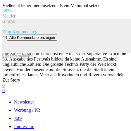
Vielleicht lieber hier ansetzen als ein Mahnmal setzen
38
36
Melden
Zum Kommentar
44
Alle Kommentare anzeigen
Abfallschlacht an der Street Parade – so viel Müll wird bis Montag
aufgeräumt
Die Street Parade in Zürich ist ein Anlass der Superlative. Auch die
Beitrag melden
33. Ausgabe des Festivals bildete da keine Ausnahme. Es sind
unglaubliche Zahlen: Die grösste Techno-Party der Welt lockt
jeweils Hunderttausende auf die Strassen, die die Stadt in ein
farbenfrohes, lautes Meer aus Raverinnen und Ravern verwandeln.
Zur Story
0
0
Newsletter
Werbung / PR
Jobs
Impressum