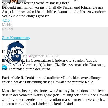
Wiederinstandsetzung verhältnismässig tief.“
Da denkt man schon voraus. Für all die Frauen und Kinder die aus
Angst kaum schlafen können hilft es kaum und die Kosten zerstörter
Schicksale sind einiges grösser.
42
15
Melden
Zum Kommentar
Hadock50
11.06.2026 19:20
registriert Juli 2020
Beitrag melden
In der Schweiz im Gegensatz zu Ländern wie Spanien (das als
europäischer Vorreiter gilt) keine offizielle, systematische Erfassung
von Femiziden durch den Bund.
Patriarchale Rollenbilder und tradierte Männlichkeitsvorstellungen
spielen bei der Entstehung dieser Gewalt eine zentrale Rolle.
Menschenrechtsorganisationen wie Amnesty International kritisieren,
dass in der Schweiz Warnsignale (wie Stalking oder häusliche Gewalt
zu oft ignoriert werden und Präventionsmassnahmen im Vergleich zu
anderen europäischen Ländern lückenhaft sind.