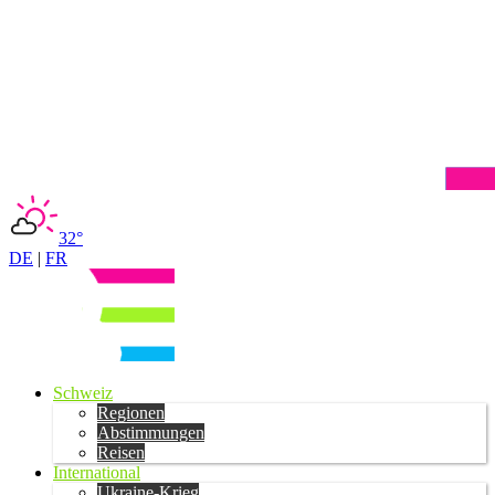
32°
DE
|
FR
Schweiz
Regionen
Abstimmungen
Reisen
International
Ukraine-Krieg