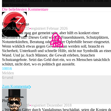
Stunden nach Publikation einer Story zu schliessen. Vielen Dank für
dein Verständnis!
Die beliebtesten Kommentare
Diego de la Vega
11.06.2026 19:55
registriert Februar 2026
Ein Mahnmal mag gut gemeint sein, aber hilft es konkret einer
bedrohten Frau? Dieses Geld wäre in Frauenhäusern, Schutzplätzen,
Notunterkünften, Beratung oder direkter Opferhilfe besser eingesetzt.
Wenn wirklich etwas gegen Gewalt getan werden soll, braucht es
Sicherheit, Unterkunft und schnelle Hilfe, nicht nur Symbolik an eine
Wand. Und ja: Auch Männer, die Gewalt erleben, brauchen
Schutzangebote. Setzt das Geld dort ein, wo es Menschen tatsächlich
schützt, nicht dort, wo es politisch gut aussieht.
100
16
Melden
Zum Kommentar
Philguitar
11.06.2026 20:28
registriert Dezember 2018
Beitrag melden
„ Werde das Gitter durch Vandalismus beschädigt, seien die Kosten d