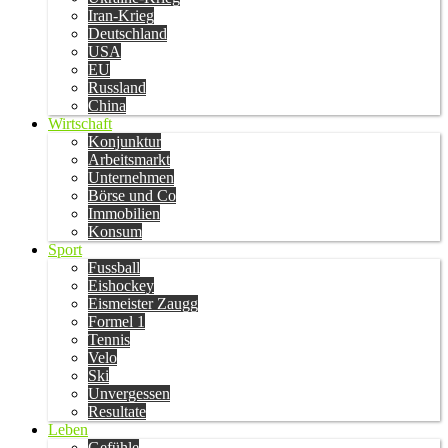
Iran-Krieg
Deutschland
USA
EU
Russland
China
Wirtschaft
Konjunktur
Arbeitsmarkt
Unternehmen
Börse und Co
Immobilien
Konsum
Sport
Fussball
Eishockey
Eismeister Zaugg
Formel 1
Tennis
Velo
Ski
Unvergessen
Resultate
Leben
Gefühle