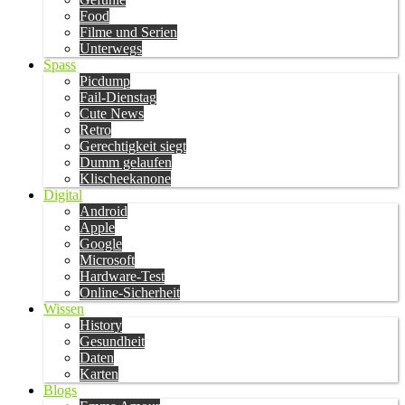
Food
Filme und Serien
Unterwegs
Spass
Picdump
Fail-Dienstag
Cute News
Retro
Gerechtigkeit siegt
Dumm gelaufen
Klischeekanone
Digital
Android
Apple
Google
Microsoft
Hardware-Test
Online-Sicherheit
Wissen
History
Gesundheit
Daten
Karten
Blogs