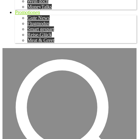
Wein doch
MoneyTalks
Promotionen
Gute News
Flugmodus
Smart gespart
Reise-Glück
Meat & Greet