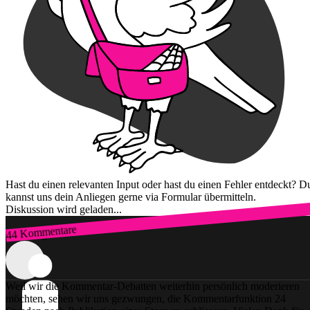
Hast du einen relevanten Input oder hast du einen Fehler entdeckt? D
kannst uns dein Anliegen gerne via Formular übermitteln.
Diskussion wird geladen...
44 Kommentare
Zum Login
Weil wir die Kommentar-Debatten weiterhin persönlich moderieren
möchten, sehen wir uns gezwungen, die Kommentarfunktion 24