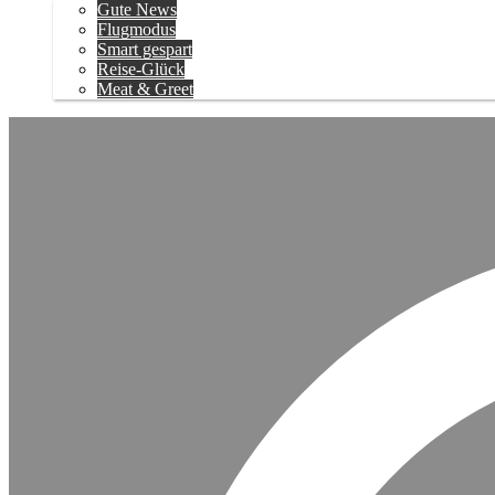
Gute News
Flugmodus
Smart gespart
Reise-Glück
Meat & Greet