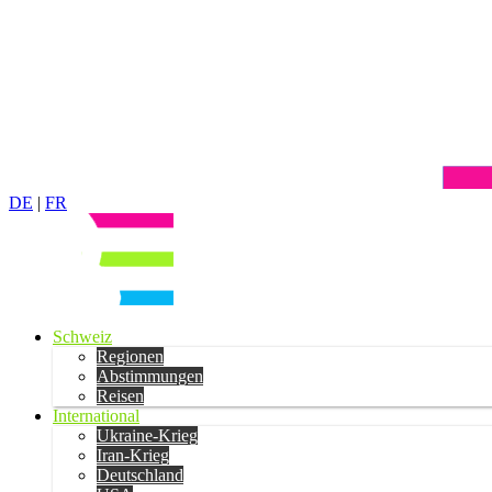
DE
|
FR
Schweiz
Regionen
Abstimmungen
Reisen
International
Ukraine-Krieg
Iran-Krieg
Deutschland