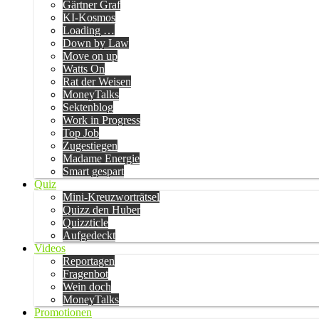
Gärtner Graf
KI-Kosmos
Loading …
Down by Law
Move on up
Watts On
Rat der Weisen
MoneyTalks
Sektenblog
Work in Progress
Top Job
Zugestiegen
Madame Energie
Smart gespart
Quiz
Mini-Kreuzworträtsel
Quizz den Huber
Quizzticle
Aufgedeckt
Videos
Reportagen
Fragenbot
Wein doch
MoneyTalks
Promotionen