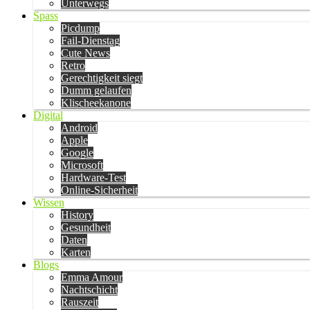
Unterwegs
Spass
Picdump
Fail-Dienstag
Cute News
Retro
Gerechtigkeit siegt
Dumm gelaufen
Klischeekanone
Digital
Android
Apple
Google
Microsoft
Hardware-Test
Online-Sicherheit
Wissen
History
Gesundheit
Daten
Karten
Blogs
Emma Amour
Nachtschicht
Rauszeit