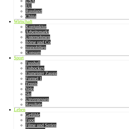
USA
EU
Russland
China
Wirtschaft
Konjunktur
Arbeitsmarkt
Unternehmen
Börse und Co
Immobilien
Konsum
Sport
Fussball
Eishockey
Eismeister Zaugg
Formel 1
Tennis
Velo
Ski
Unvergessen
Resultate
Leben
Gefühle
Food
Filme und Serien