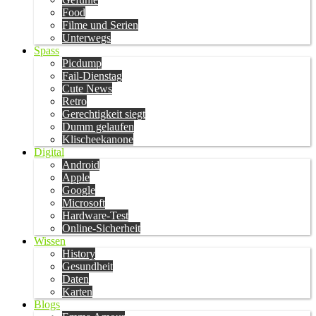
Food
Filme und Serien
Unterwegs
Spass
Picdump
Fail-Dienstag
Cute News
Retro
Gerechtigkeit siegt
Dumm gelaufen
Klischeekanone
Digital
Android
Apple
Google
Microsoft
Hardware-Test
Online-Sicherheit
Wissen
History
Gesundheit
Daten
Karten
Blogs