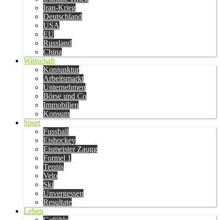
Iran-Krieg
Deutschland
USA
EU
Russland
China
Wirtschaft
Konjunktur
Arbeitsmarkt
Unternehmen
Börse und Co
Immobilien
Konsum
Sport
Fussball
Eishockey
Eismeister Zaugg
Formel 1
Tennis
Velo
Ski
Unvergessen
Resultate
Leben
Gefühle