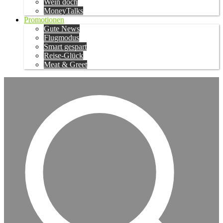
Wein doch
MoneyTalks
Promotionen
Gute News
Flugmodus
Smart gespart
Reise-Glück
Meat & Greet