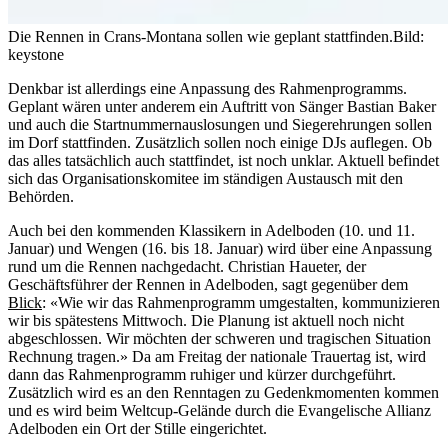
Die Rennen in Crans-Montana sollen wie geplant stattfinden.
Bild:
keystone
Denkbar ist allerdings eine Anpassung des Rahmenprogramms.
Geplant wären unter anderem ein Auftritt von Sänger Bastian Baker
und auch die Startnummernauslosungen und Siegerehrungen sollen
im Dorf stattfinden. Zusätzlich sollen noch einige DJs auflegen. Ob
das alles tatsächlich auch stattfindet, ist noch unklar. Aktuell befindet
sich das Organisationskomitee im ständigen Austausch mit den
Behörden.
Auch bei den kommenden Klassikern in Adelboden (10. und 11.
Januar) und Wengen (16. bis 18. Januar) wird über eine Anpassung
rund um die Rennen nachgedacht. Christian Haueter, der
Geschäftsführer der Rennen in Adelboden, sagt gegenüber dem
Blick
: «Wie wir das Rahmenprogramm umgestalten, kommunizieren
wir bis spätestens Mittwoch. Die Planung ist aktuell noch nicht
abgeschlossen. Wir möchten der schweren und tragischen Situation
Rechnung tragen.» Da am Freitag der nationale Trauertag ist, wird
dann das Rahmenprogramm ruhiger und kürzer durchgeführt.
Zusätzlich wird es an den Renntagen zu Gedenkmomenten kommen
und es wird beim Weltcup-Gelände durch die Evangelische Allianz
Adelboden ein Ort der Stille eingerichtet.