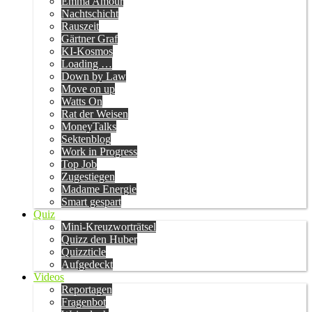
Emma Amour
Nachtschicht
Rauszeit
Gärtner Graf
KI-Kosmos
Loading …
Down by Law
Move on up
Watts On
Rat der Weisen
MoneyTalks
Sektenblog
Work in Progress
Top Job
Zugestiegen
Madame Energie
Smart gespart
Quiz
Mini-Kreuzworträtsel
Quizz den Huber
Quizzticle
Aufgedeckt
Videos
Reportagen
Fragenbot