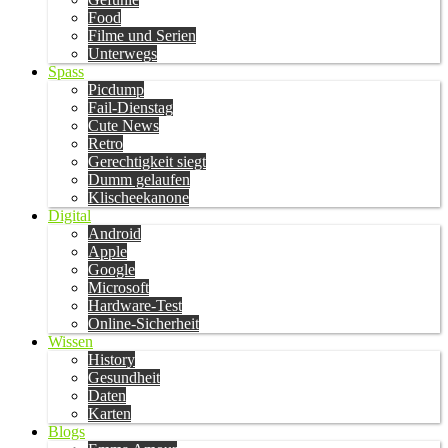
Food
Filme und Serien
Unterwegs
Spass
Picdump
Fail-Dienstag
Cute News
Retro
Gerechtigkeit siegt
Dumm gelaufen
Klischeekanone
Digital
Android
Apple
Google
Microsoft
Hardware-Test
Online-Sicherheit
Wissen
History
Gesundheit
Daten
Karten
Blogs