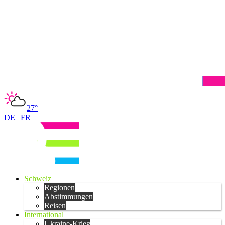
27°
DE
|
FR
Schweiz
Regionen
Abstimmungen
Reisen
International
Ukraine-Krieg