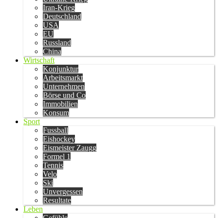
Iran-Krieg
Deutschland
USA
EU
Russland
China
Wirtschaft
Konjunktur
Arbeitsmarkt
Unternehmen
Börse und Co
Immobilien
Konsum
Sport
Fussball
Eishockey
Eismeister Zaugg
Formel 1
Tennis
Velo
Ski
Unvergessen
Resultate
Leben
Gefühle