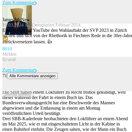
Zum Kommentar
James McNew
10.03.2024 11:32
registriert Februar 2014
Beitrag melden
Einfach mal auf YouTube den Wahlauftakt der SVP 2023 in Zürich
suchen und sich von der Rhethorik in Fiechters Rede in die 30er-Jahr
zurückversetzen lassen. 👍
80
10
Melden
Zum Kommentar
71
Alle Kommentare anzeigen
Lokführer las während der Fahrt: Gericht bestätigt fristlose
Kündigung
Die SBB haben einem Lokführer zu Recht fristlos gekündigt, weil
Beitrag melden
dieser während der Fahrt in einem Buch las. Das
Bundesverwaltungsgericht hat eine Beschwerde des Mannes
abgewiesen und die Entlassung in einem am Montag
veröffentlichten Urteil bestätigt.
Drei SBB-Kaderleute beobachteten den Lokführer an einem Abend
im Mai 2025, wie er mit eingeschaltetem Licht in der Kabine in
einen Bahnhof einfuhr. Die Zeugen sahen, wie der Mann ein Buch