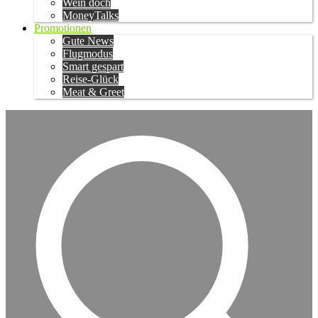
Wein doch
MoneyTalks
Promotionen
Gute News
Flugmodus
Smart gespart
Reise-Glück
Meat & Greet