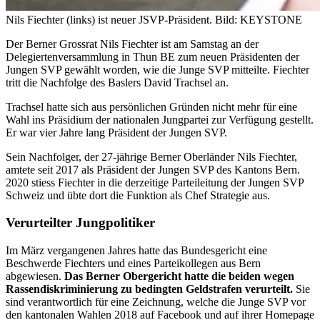
Nils Fiechter (links) ist neuer JSVP-Präsident.
Bild: KEYSTONE
Der Berner Grossrat Nils Fiechter ist am Samstag an der
Delegiertenversammlung in Thun BE zum neuen Präsidenten der
Jungen SVP gewählt worden, wie die Junge SVP mitteilte. Fiechter
tritt die Nachfolge des Baslers David Trachsel an.
Trachsel hatte sich aus persönlichen Gründen nicht mehr für eine
Wahl ins Präsidium der nationalen Jungpartei zur Verfügung gestellt.
Er war vier Jahre lang Präsident der Jungen SVP.
Sein Nachfolger, der 27-jährige Berner Oberländer Nils Fiechter,
amtete seit 2017 als Präsident der Jungen SVP des Kantons Bern.
2020 stiess Fiechter in die derzeitige Parteileitung der Jungen SVP
Schweiz und übte dort die Funktion als Chef Strategie aus.
Verurteilter Jungpolitiker
Im März vergangenen Jahres hatte das Bundesgericht eine
Beschwerde Fiechters und eines Parteikollegen aus Bern
abgewiesen.
Das Berner Obergericht hatte die beiden wegen
Rassendiskriminierung zu bedingten Geldstrafen verurteilt.
Sie
sind verantwortlich für eine Zeichnung, welche die Junge SVP vor
den kantonalen Wahlen 2018 auf Facebook und auf ihrer Homepage