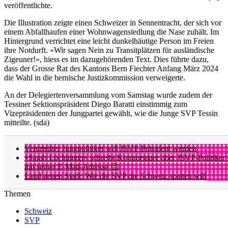
veröffentlichte.
Die Illustration zeigte einen Schweizer in Sennentracht, der sich vor
einem Abfallhaufen einer Wohnwagensiedlung die Nase zuhält. Im
Hintergrund verrichtet eine leicht dunkelhäutige Person im Freien
ihre Notdurft. «Wir sagen Nein zu Transitplätzen für ausländische
Zigeuner!», hiess es im dazugehörenden Text. Dies führte dazu,
dass der Grosse Rat des Kantons Bern Fiechter Anfang März 2024
die Wahl in die bernische Justizkommission verweigerte.
An der Delegiertenversammlung vom Samstag wurde zudem der
Tessiner Sektionspräsident Diego Baratti einstimmig zum
Vizepräsidenten der Jungpartei gewählt, wie die Junge SVP Tessin
mitteilte. (sda)
Verurteilter Jungpolitiker will JSVP-Präsident werden
«Sarah Löchlinger» schreibt Kommentare über JSVP-Politiker 
mit seiner E-Mail-Adresse 🤔
Land gegen Stadt: Wie die SVP die Schweiz spalten will
Themen
Schweiz
SVP