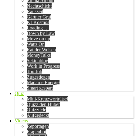
Emma Amour
Nachtschicht
Rauszeit
Gärtner Graf
KI-Kosmos
Loading …
Down by Law
Move on up
Watts On
Rat der Weisen
MoneyTalks
Sektenblog
Work in Progress
Top Job
Zugestiegen
Madame Energie
Smart gespart
Quiz
Mini-Kreuzworträtsel
Quizz den Huber
Quizzticle
Aufgedeckt
Videos
Reportagen
Fragenbot