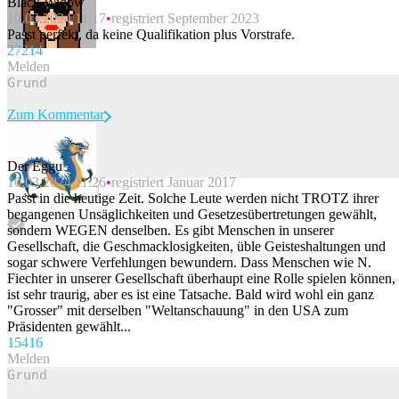
Black Widow
10.03.2024 11:17
registriert September 2023
Passt perfekt, da keine Qualifikation plus Vorstrafe.
272
14
Melden
Zum Kommentar
Der Eggu
10.03.2024 11:26
registriert Januar 2017
Beitrag melden
Passt in die heutige Zeit. Solche Leute werden nicht TROTZ ihrer
begangenen Unsäglichkeiten und Gesetzesübertretungen gewählt,
sondern WEGEN denselben. Es gibt Menschen in unserer
Gesellschaft, die Geschmacklosigkeiten, üble Geisteshaltungen und
sogar schwere Verfehlungen bewundern. Dass Menschen wie N.
Fiechter in unserer Gesellschaft überhaupt eine Rolle spielen können,
ist sehr traurig, aber es ist eine Tatsache. Bald wird wohl ein ganz
"Grosser" mit derselben "Weltanschauung" in den USA zum
Präsidenten gewählt...
154
16
Melden