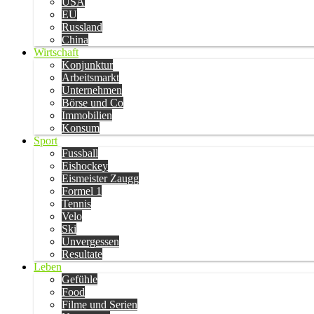
USA
EU
Russland
China
Wirtschaft
Konjunktur
Arbeitsmarkt
Unternehmen
Börse und Co
Immobilien
Konsum
Sport
Fussball
Eishockey
Eismeister Zaugg
Formel 1
Tennis
Velo
Ski
Unvergessen
Resultate
Leben
Gefühle
Food
Filme und Serien