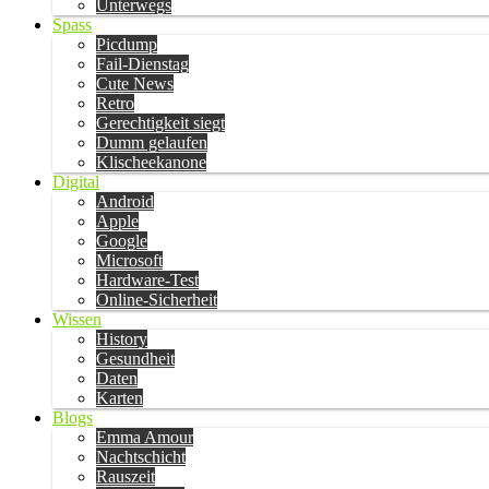
Unterwegs
Spass
Picdump
Fail-Dienstag
Cute News
Retro
Gerechtigkeit siegt
Dumm gelaufen
Klischeekanone
Digital
Android
Apple
Google
Microsoft
Hardware-Test
Online-Sicherheit
Wissen
History
Gesundheit
Daten
Karten
Blogs
Emma Amour
Nachtschicht
Rauszeit