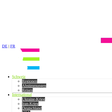
DE
|
FR
Schweiz
Regionen
Abstimmungen
Reisen
International
Ukraine-Krieg
Iran-Krieg
Deutschland