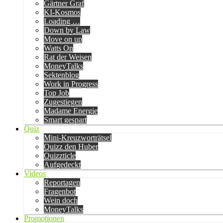
Gärtner Graf
KI-Kosmos
Loading …
Down by Law
Move on up
Watts On
Rat der Weisen
MoneyTalks
Sektenblog
Work in Progress
Top Job
Zugestiegen
Madame Energie
Smart gespart
Quiz
Mini-Kreuzworträtsel
Quizz den Huber
Quizzticle
Aufgedeckt
Videos
Reportagen
Fragenbot
Wein doch
MoneyTalks
Promotionen