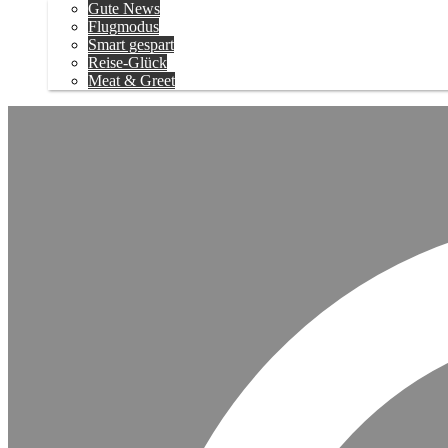
Gute News
Flugmodus
Smart gespart
Reise-Glück
Meat & Greet