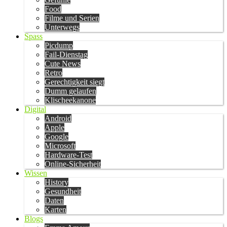
Food
Filme und Serien
Unterwegs
Spass
Picdump
Fail-Dienstag
Cute News
Retro
Gerechtigkeit siegt
Dumm gelaufen
Klischeekanone
Digital
Android
Apple
Google
Microsoft
Hardware-Test
Online-Sicherheit
Wissen
History
Gesundheit
Daten
Karten
Blogs