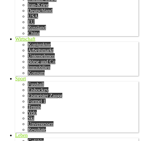
Iran-Krieg
Deutschland
USA
EU
Russland
China
Wirtschaft
Konjunktur
Arbeitsmarkt
Unternehmen
Börse und Co
Immobilien
Konsum
Sport
Fussball
Eishockey
Eismeister Zaugg
Formel 1
Tennis
Velo
Ski
Unvergessen
Resultate
Leben
Gefühle