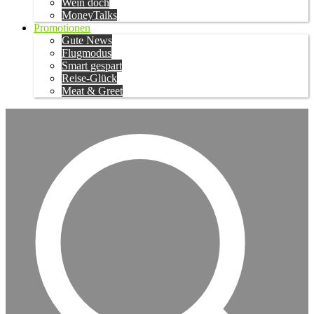
Wein doch
MoneyTalks
Promotionen
Gute News
Flugmodus
Smart gespart
Reise-Glück
Meat & Greet