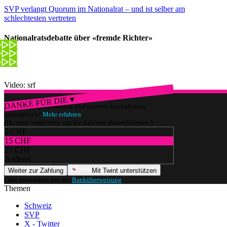
SVP verlangt Quorum im Nationalrat – und ist selber am
schlechtesten vertreten
Nationalratsdebatte über «fremde Richter»
Video: srf
DANKE FÜR DIE ♥
Würdest du gerne watson und unseren Journalismus
unterstützen?
Mehr erfahren
(Du wirst umgeleitet, um die Zahlung abzuschliessen.)
5 CHF
15 CHF
25 CHF
Anderer
Weiter zur Zahlung
Mit Twint unterstützen
Oder unterstütze uns per
Banküberweisung
.
Themen
Schweiz
SVP
X - Twitter