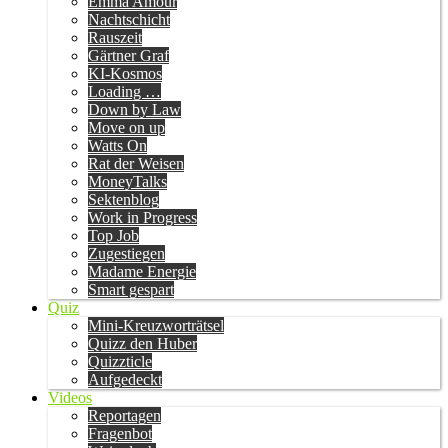
Emma Amour
Nachtschicht
Rauszeit
Gärtner Graf
KI-Kosmos
Loading …
Down by Law
Move on up
Watts On
Rat der Weisen
MoneyTalks
Sektenblog
Work in Progress
Top Job
Zugestiegen
Madame Energie
Smart gespart
Quiz
Mini-Kreuzworträtsel
Quizz den Huber
Quizzticle
Aufgedeckt
Videos
Reportagen
Fragenbot