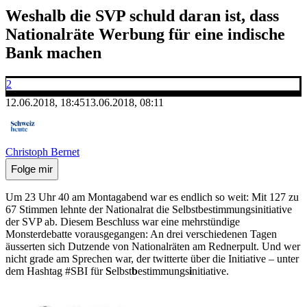
Weshalb die SVP schuld daran ist, dass
Nationalräte Werbung für eine indische
Bank machen
2
12.06.2018, 18:45
13.06.2018, 08:11
Christoph Bernet
Folge mir
Um 23 Uhr 40 am Montagabend war es endlich so weit: Mit 127 zu
67 Stimmen lehnte der Nationalrat die Selbstbestimmungsinitiative
der SVP ab. Diesem Beschluss war eine mehrstündige
Monsterdebatte vorausgegangen: An drei verschiedenen Tagen
äusserten sich Dutzende von Nationalräten am Rednerpult. Und wer
nicht grade am Sprechen war, der twitterte über die Initiative – unter
dem Hashtag #SBI für
S
elbst
b
estimmungs
i
nitiative.