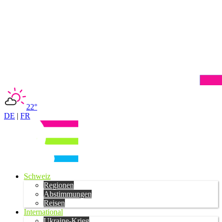
22°
DE
|
FR
Schweiz
Regionen
Abstimmungen
Reisen
International
Ukraine-Krieg