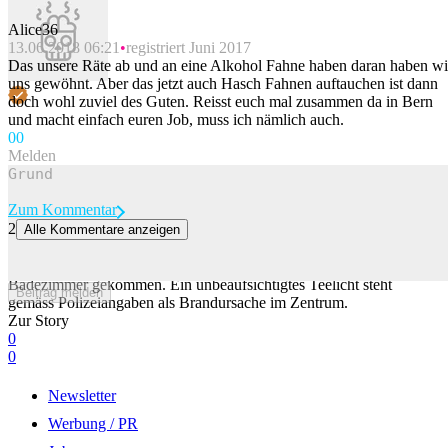
Alice36
13.06.2018 06:21
registriert Juni 2017
Das unsere Räte ab und an eine Alkohol Fahne haben daran haben wi
uns gewöhnt. Aber das jetzt auch Hasch Fahnen auftauchen ist dann
doch wohl zuviel des Guten. Reisst euch mal zusammen da in Bern
und macht einfach euren Job, muss ich nämlich auch.
0
0
Melden
Zum Kommentar
2
Alle Kommentare anzeigen
Badewanne fängt in Maienfeld GR Feuer
Am Mittwoch ist es in Maienfeld zu einem Brand in einem
Badezimmer gekommen. Ein unbeaufsichtigtes Teelicht steht
Beitrag melden
gemäss Polizeiangaben als Brandursache im Zentrum.
Zur Story
0
0
Newsletter
Werbung / PR