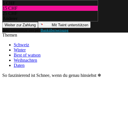
5 CHF
15 CHF
25 CHF
Anderer
Weiter zur Zahlung
Mit Twint unterstützen
Oder unterstütze uns per
Banküberweisung
.
Themen
Schweiz
Winter
Best of watson
Weihnachten
Daten
So faszinierend ist Schnee, wenn du genau hinsiehst ❄