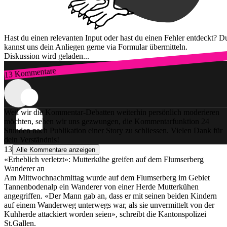
Hast du einen relevanten Input oder hast du einen Fehler entdeckt? D
kannst uns dein Anliegen gerne via Formular übermitteln.
Diskussion wird geladen...
13 Kommentare
Zum Login
Weil wir die Kommentar-Debatten weiterhin persönlich moderieren
möchten, sehen wir uns gezwungen, die Kommentarfunktion 24
Stunden nach Publikation einer Story zu schliessen. Vielen Dank für
dein Verständnis!
13
Alle Kommentare anzeigen
«Erheblich verletzt»: Mutterkühe greifen auf dem Flumserberg
Wanderer an
Am Mittwochnachmittag wurde auf dem Flumserberg im Gebiet
Tannenbodenalp ein Wanderer von einer Herde Mutterkühen
angegriffen. «Der Mann gab an, dass er mit seinen beiden Kindern
auf einem Wanderweg unterwegs war, als sie unvermittelt von der
Kuhherde attackiert worden seien», schreibt die Kantonspolizei
St.Gallen.