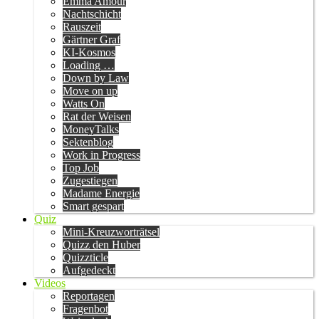
Emma Amour
Nachtschicht
Rauszeit
Gärtner Graf
KI-Kosmos
Loading …
Down by Law
Move on up
Watts On
Rat der Weisen
MoneyTalks
Sektenblog
Work in Progress
Top Job
Zugestiegen
Madame Energie
Smart gespart
Quiz
Mini-Kreuzworträtsel
Quizz den Huber
Quizzticle
Aufgedeckt
Videos
Reportagen
Fragenbot