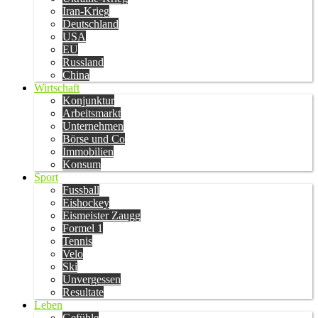
Iran-Krieg
Deutschland
USA
EU
Russland
China
Wirtschaft
Konjunktur
Arbeitsmarkt
Unternehmen
Börse und Co
Immobilien
Konsum
Sport
Fussball
Eishockey
Eismeister Zaugg
Formel 1
Tennis
Velo
Ski
Unvergessen
Resultate
Leben
Gefühle