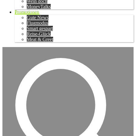
Wein doch
MoneyTalks
Promotionen
Gute News
Flugmodus
Smart gespart
Reise-Glück
Meat & Greet