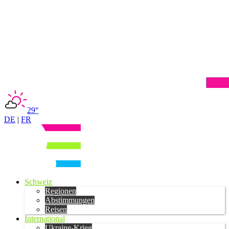
29°
DE
|
FR
Schweiz
Regionen
Abstimmungen
Reisen
International
Ukraine-Krieg