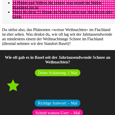
16 Bilder und Videos die zeigen, was gerade im Süden
Brasiliens los ist
Wenn du diese 21 Dinge im Schnee nicht tust, bist du ein alter
Greis
Du siehst also, das Phänomen «weisse Weihnachten» im Flachland
ist eher selten. Was denkst du, wie oft lag seit der Jahrtausendwende
an mindestens einem der Weihnachtstage Schnee im Flachland
(diesmal nehmen wir den Standort Basel)?
Wie oft gab es in Basel seit der Jahrtausendwende Schnee an
Weihnachten?
Deine Schätzung:
1
Mal
Richtige Antwort:
–
Mal
Schnitt watson-User:
–
Mal