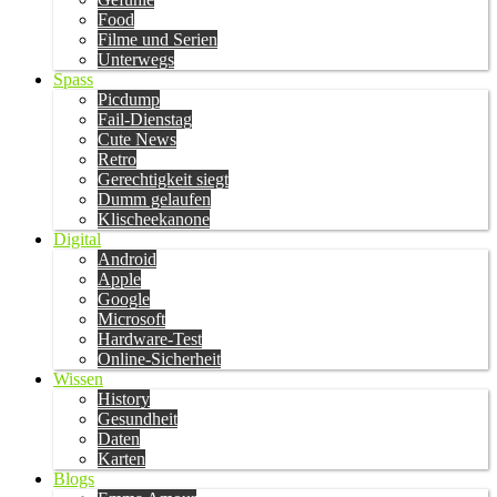
Food
Filme und Serien
Unterwegs
Spass
Picdump
Fail-Dienstag
Cute News
Retro
Gerechtigkeit siegt
Dumm gelaufen
Klischeekanone
Digital
Android
Apple
Google
Microsoft
Hardware-Test
Online-Sicherheit
Wissen
History
Gesundheit
Daten
Karten
Blogs