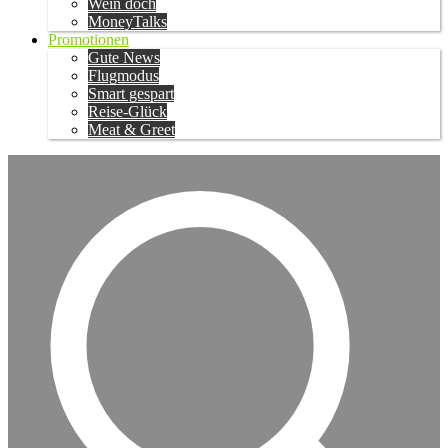
Wein doch
MoneyTalks
Promotionen
Gute News
Flugmodus
Smart gespart
Reise-Glück
Meat & Greet