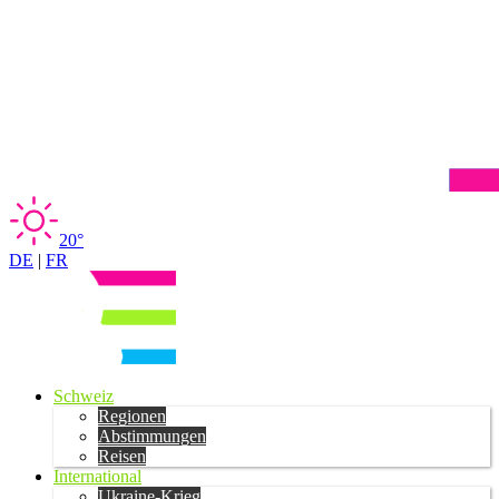
20°
DE
|
FR
Schweiz
Regionen
Abstimmungen
Reisen
International
Ukraine-Krieg