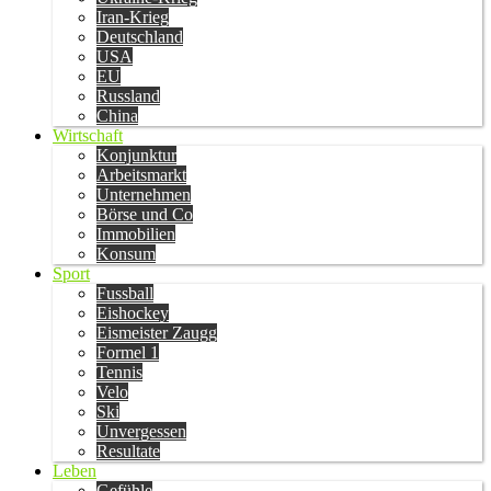
Iran-Krieg
Deutschland
USA
EU
Russland
China
Wirtschaft
Konjunktur
Arbeitsmarkt
Unternehmen
Börse und Co
Immobilien
Konsum
Sport
Fussball
Eishockey
Eismeister Zaugg
Formel 1
Tennis
Velo
Ski
Unvergessen
Resultate
Leben
Gefühle