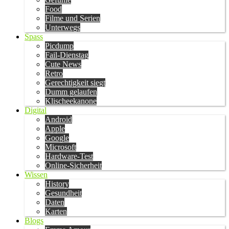
Food
Filme und Serien
Unterwegs
Spass
Picdump
Fail-Dienstag
Cute News
Retro
Gerechtigkeit siegt
Dumm gelaufen
Klischeekanone
Digital
Android
Apple
Google
Microsoft
Hardware-Test
Online-Sicherheit
Wissen
History
Gesundheit
Daten
Karten
Blogs