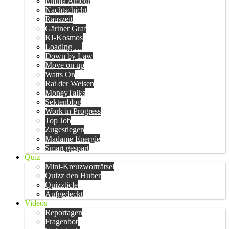
Emma Amour
Nachtschicht
Rauszeit
Gärtner Graf
KI-Kosmos
Loading …
Down by Law
Move on up
Watts On
Rat der Weisen
MoneyTalks
Sektenblog
Work in Progress
Top Job
Zugestiegen
Madame Energie
Smart gespart
Quiz
Mini-Kreuzworträtsel
Quizz den Huber
Quizzticle
Aufgedeckt
Videos
Reportagen
Fragenbot