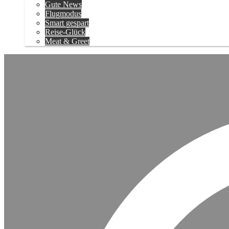
Gute News
Flugmodus
Smart gespart
Reise-Glück
Meat & Greet