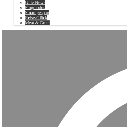
Gute News
Flugmodus
Smart gespart
Reise-Glück
Meat & Greet