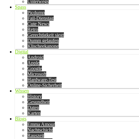
Unterwegs
Spass
Picdump
Fail-Dienstag
Cute News
Retro
Gerechtigkeit siegt
Dumm gelaufen
Klischeekanone
Digital
Android
Apple
Google
Microsoft
Hardware-Test
Online-Sicherheit
Wissen
History
Gesundheit
Daten
Karten
Blogs
Emma Amour
Nachtschicht
Rauszeit