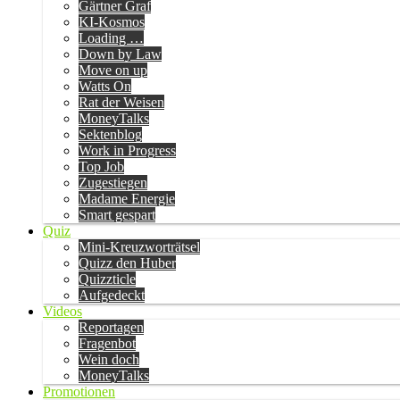
Gärtner Graf
KI-Kosmos
Loading …
Down by Law
Move on up
Watts On
Rat der Weisen
MoneyTalks
Sektenblog
Work in Progress
Top Job
Zugestiegen
Madame Energie
Smart gespart
Quiz
Mini-Kreuzworträtsel
Quizz den Huber
Quizzticle
Aufgedeckt
Videos
Reportagen
Fragenbot
Wein doch
MoneyTalks
Promotionen