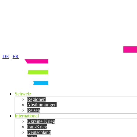
DE
|
FR
Schweiz
Regionen
Abstimmungen
Reisen
International
Ukraine-Krieg
Iran-Krieg
Deutschland