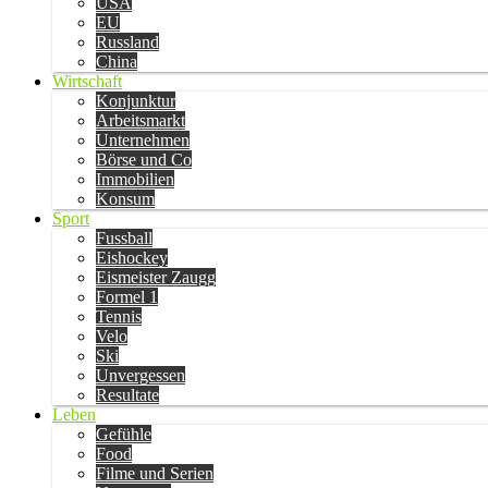
USA
EU
Russland
China
Wirtschaft
Konjunktur
Arbeitsmarkt
Unternehmen
Börse und Co
Immobilien
Konsum
Sport
Fussball
Eishockey
Eismeister Zaugg
Formel 1
Tennis
Velo
Ski
Unvergessen
Resultate
Leben
Gefühle
Food
Filme und Serien