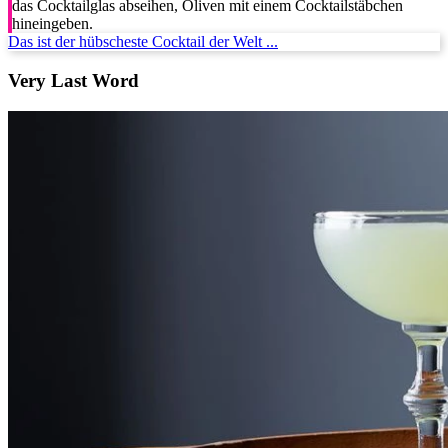
das Cocktailglas abseihen, Oliven mit einem Cocktailstäbchen
hineingeben.
Das ist der hübscheste Cocktail der Welt ...
Very Last Word