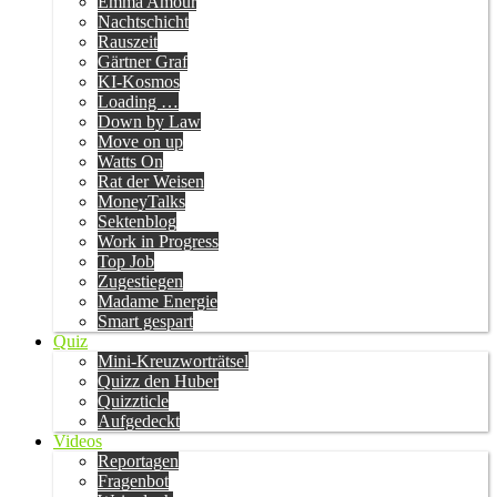
Emma Amour
Nachtschicht
Rauszeit
Gärtner Graf
KI-Kosmos
Loading …
Down by Law
Move on up
Watts On
Rat der Weisen
MoneyTalks
Sektenblog
Work in Progress
Top Job
Zugestiegen
Madame Energie
Smart gespart
Quiz
Mini-Kreuzworträtsel
Quizz den Huber
Quizzticle
Aufgedeckt
Videos
Reportagen
Fragenbot