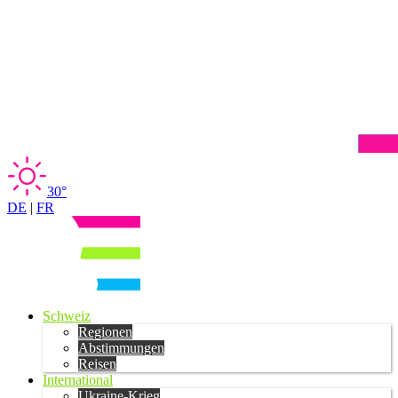
30°
DE
|
FR
Schweiz
Regionen
Abstimmungen
Reisen
International
Ukraine-Krieg