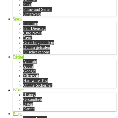
Food
Filme und Serien
Unterwegs
Spass
Picdump
Fail-Dienstag
Cute News
Retro
Gerechtigkeit siegt
Dumm gelaufen
Klischeekanone
Digital
Android
Apple
Google
Microsoft
Hardware-Test
Online-Sicherheit
Wissen
History
Gesundheit
Daten
Karten
Blogs