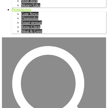
Wein doch
MoneyTalks
Promotionen
Gute News
Flugmodus
Smart gespart
Reise-Glück
Meat & Greet