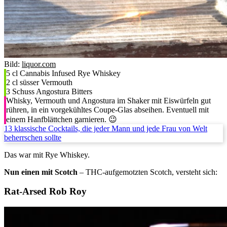
Bild:
liquor.com
5 cl Cannabis Infused Rye Whiskey
2 cl süsser Vermouth
3 Schuss Angostura Bitters
Whisky, Vermouth und Angostura im Shaker mit Eiswürfeln gut
rühren, in ein vorgekühltes Coupe-Glas abseihen. Eventuell mit
einem Hanfblättchen garnieren. 😉
13 klassische Cocktails, die jeder Mann und jede Frau von Welt
beherrschen sollte
Das war mit Rye Whiskey.
Nun einen mit Scotch
– THC-aufgemotzten Scotch, versteht sich:
Rat-Arsed Rob Roy