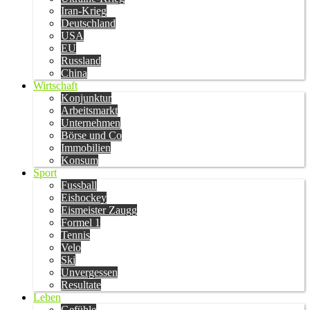
Iran-Krieg
Deutschland
USA
EU
Russland
China
Wirtschaft
Konjunktur
Arbeitsmarkt
Unternehmen
Börse und Co
Immobilien
Konsum
Sport
Fussball
Eishockey
Eismeister Zaugg
Formel 1
Tennis
Velo
Ski
Unvergessen
Resultate
Leben
Gefühle