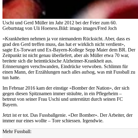
Uschi und Gerd Müller im Jahr 2012 bei der Feier zum 60.
Geburtstag von Uli Hoeness.
Bild: imago images/Fred Joch
«Krankheiten nehmen ja vor niemandem Rücksicht. Aber, dass es
grad den Gerd treffen muss, das hat er wirklich nicht verdient»,
sagte Ex-Torwart und Ex-Bayern-Kollege Sepp Maier dem BR. Der
Zeitpunkt ist nicht genau überliefert, aber als Müller etwa 70 war,
breitete sich die heimtückische Alzheimer-Krankheit aus.
Erinnerungen verschwanden, Eindrücke verwoben. Schlimm für
einen Mann, der Erzählungen nach alles aufsog, was mit Fussball zu
tun hatte.
Im Februar 2016 kam der einstige «Bomber der Nation», der sich
gegen diesen Spitznamen immer sträubte, in ein Pflegeheim –
betreut von seiner Frau Uschi und unterstützt durch seinen FC
Bayern.
Jetzt ist er tot. Das Fussballgenie. «Der Bomber». Der Arbeiter, der
immer nur eines wollte – Tore schiessen. Irgendwie.
Mehr Fussball: