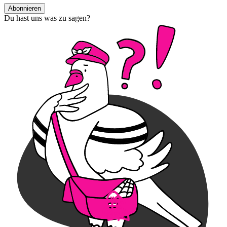
Abonnieren
Du hast uns was zu sagen?