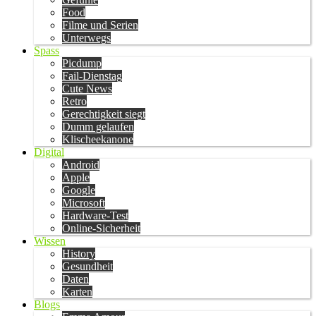
Food
Filme und Serien
Unterwegs
Spass
Picdump
Fail-Dienstag
Cute News
Retro
Gerechtigkeit siegt
Dumm gelaufen
Klischeekanone
Digital
Android
Apple
Google
Microsoft
Hardware-Test
Online-Sicherheit
Wissen
History
Gesundheit
Daten
Karten
Blogs