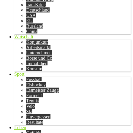
Iran-Krieg
Deutschland
USA
EU
Russland
China
Wirtschaft
Konjunktur
Arbeitsmarkt
Unternehmen
Börse und Co
Immobilien
Konsum
Sport
Fussball
Eishockey
Eismeister Zaugg
Formel 1
Tennis
Velo
Ski
Unvergessen
Resultate
Leben
Gefühle