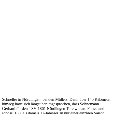
Schneller in Nördlingen, bei den Müllers. Denn über 140 Kilometer
hinweg hatte sich längst herumgesprochen, dass Sohnemann
Gerhard für den TSV 1861 Nördlingen Tore wie am Fliessband
schoss. 180, als damals 17-Jähriger, in nur einer einzigen Saison.