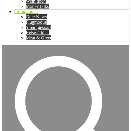
Wein doch
MoneyTalks
Promotionen
Gute News
Flugmodus
Smart gespart
Reise-Glück
Meat & Greet