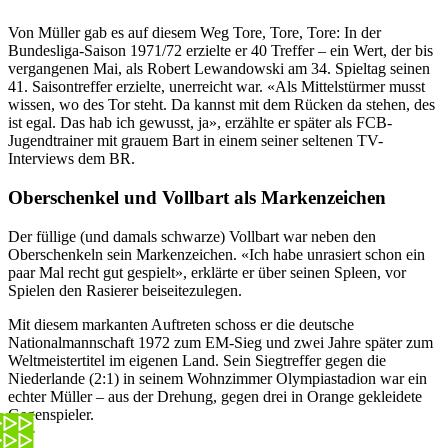
Von Müller gab es auf diesem Weg Tore, Tore, Tore: In der
Bundesliga-Saison 1971/72 erzielte er 40 Treffer – ein Wert, der bis
vergangenen Mai, als Robert Lewandowski am 34. Spieltag seinen
41. Saisontreffer erzielte, unerreicht war. «Als Mittelstürmer musst
wissen, wo des Tor steht. Da kannst mit dem Rücken da stehen, des
ist egal. Das hab ich gewusst, ja», erzählte er später als FCB-
Jugendtrainer mit grauem Bart in einem seiner seltenen TV-
Interviews dem BR.
Oberschenkel und Vollbart als Markenzeichen
Der füllige (und damals schwarze) Vollbart war neben den
Oberschenkeln sein Markenzeichen. «Ich habe unrasiert schon ein
paar Mal recht gut gespielt», erklärte er über seinen Spleen, vor
Spielen den Rasierer beiseitezulegen.
Mit diesem markanten Auftreten schoss er die deutsche
Nationalmannschaft 1972 zum EM-Sieg und zwei Jahre später zum
Weltmeistertitel im eigenen Land. Sein Siegtreffer gegen die
Niederlande (2:1) in seinem Wohnzimmer Olympiastadion war ein
echter Müller – aus der Drehung, gegen drei in Orange gekleidete
Gegenspieler.