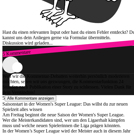
Hast du einen relevanten Input oder hast du einen Fehler entdeckt? D
kannst uns dein Anliegen gerne via Formular übermitteln.
Diskussion wird geladen...
5 Kommentare
Zum Login
Weil wir die Kommentar-Debatten weiterhin persönlich moderieren
möchten, sehen wir uns gezwungen, die Kommentarfunktion 24
Stunden nach Publikation einer Story zu schliessen. Vielen Dank für
dein Verständnis!
5
Alle Kommentare anzeigen
Saisonstart in der Women's Super League: Das willst du zur neuen
Spielzeit alles wissen
Am Freitag beginnt die neue Saison der Women's Super League.
Wer die Meisterkandidaten sind, wer um den Ligaerhalt kämpfen
muss und welche neuen Spielerinnen die Liga prägen könnten.
In der Women’s Super League wird der Meister auch in diesem Jahr