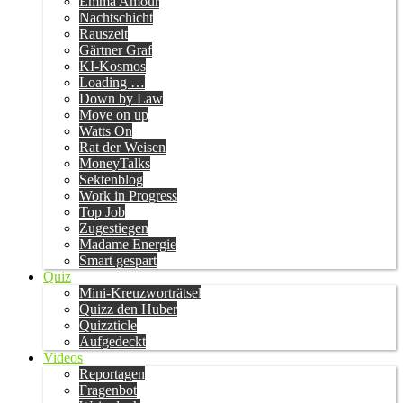
Emma Amour
Nachtschicht
Rauszeit
Gärtner Graf
KI-Kosmos
Loading …
Down by Law
Move on up
Watts On
Rat der Weisen
MoneyTalks
Sektenblog
Work in Progress
Top Job
Zugestiegen
Madame Energie
Smart gespart
Quiz
Mini-Kreuzworträtsel
Quizz den Huber
Quizzticle
Aufgedeckt
Videos
Reportagen
Fragenbot