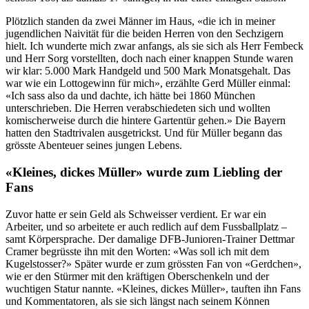
Plötzlich standen da zwei Männer im Haus, «die ich in meiner
jugendlichen Naivität für die beiden Herren von den Sechzigern
hielt. Ich wunderte mich zwar anfangs, als sie sich als Herr Fembeck
und Herr Sorg vorstellten, doch nach einer knappen Stunde waren
wir klar: 5.000 Mark Handgeld und 500 Mark Monatsgehalt. Das
war wie ein Lottogewinn für mich», erzählte Gerd Müller einmal:
«Ich sass also da und dachte, ich hätte bei 1860 München
unterschrieben. Die Herren verabschiedeten sich und wollten
komischerweise durch die hintere Gartentür gehen.» Die Bayern
hatten den Stadtrivalen ausgetrickst. Und für Müller begann das
grösste Abenteuer seines jungen Lebens.
«Kleines, dickes Müller» wurde zum Liebling der
Fans
Zuvor hatte er sein Geld als Schweisser verdient. Er war ein
Arbeiter, und so arbeitete er auch redlich auf dem Fussballplatz –
samt Körpersprache. Der damalige DFB-Junioren-Trainer Dettmar
Cramer begrüsste ihn mit den Worten: «Was soll ich mit dem
Kugelstosser?» Später wurde er zum grössten Fan von «Gerdchen»,
wie er den Stürmer mit den kräftigen Oberschenkeln und der
wuchtigen Statur nannte. «Kleines, dickes Müller», tauften ihn Fans
und Kommentatoren, als sie sich längst nach seinem Können