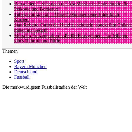
Barça feiert 1. Sieg nach der Ära Messi +++ Erste Punkte für
Petkovic und Bordeaux
Tubel, König, Gott – Murat Yakin über seine Bilderbuch-
Karriere
Statt Roberto Carlos die Hand zu schütteln, spuckt ihm Chilave
mitten ins Gesicht
Messi im Prinzenpark von 49'000 Fans gefeiert – für Mbappé
gibt's Buhrufe und Pfiffe
Themen
Sport
Bayern München
Deutschland
Fussball
Die merkwürdigsten Fussballstadien der Welt