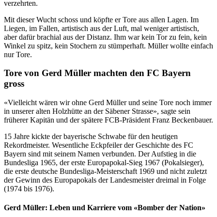
verzehrten.
Mit dieser Wucht schoss und köpfte er Tore aus allen Lagen. Im
Liegen, im Fallen, artistisch aus der Luft, mal weniger artistisch,
aber dafür brachial aus der Distanz. Ihm war kein Tor zu fein, kein
Winkel zu spitz, kein Stochern zu stümperhaft. Müller wollte einfach
nur Tore.
Tore von Gerd Müller machten den FC Bayern
gross
«Vielleicht wären wir ohne Gerd Müller und seine Tore noch immer
in unserer alten Holzhütte an der Säbener Strasse», sagte sein
früherer Kapitän und der spätere FCB-Präsident Franz Beckenbauer.
15 Jahre kickte der bayerische Schwabe für den heutigen
Rekordmeister. Wesentliche Eckpfeiler der Geschichte des FC
Bayern sind mit seinem Namen verbunden. Der Aufstieg in die
Bundesliga 1965, der erste Europapokal-Sieg 1967 (Pokalsieger),
die erste deutsche Bundesliga-Meisterschaft 1969 und nicht zuletzt
der Gewinn des Europapokals der Landesmeister dreimal in Folge
(1974 bis 1976).
Gerd Müller: Leben und Karriere vom «Bomber der Nation»