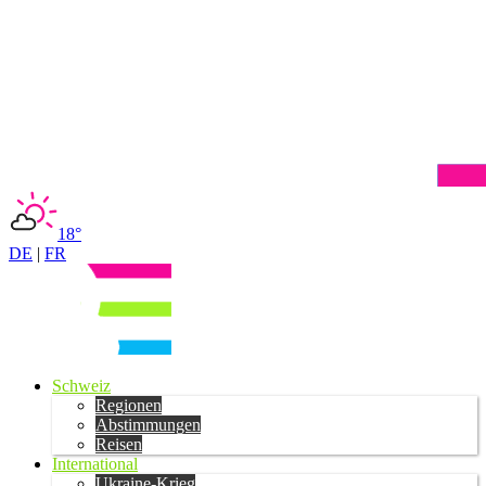
18°
DE
|
FR
Schweiz
Regionen
Abstimmungen
Reisen
International
Ukraine-Krieg