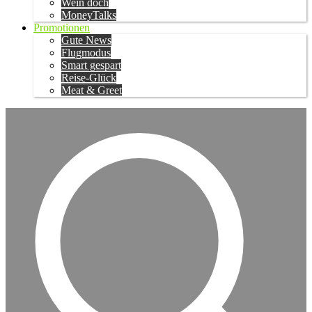
Wein doch
MoneyTalks
Promotionen
Gute News
Flugmodus
Smart gespart
Reise-Glück
Meat & Greet