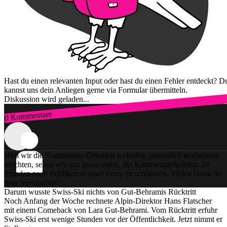
Hast du einen relevanten Input oder hast du einen Fehler entdeckt? D
kannst uns dein Anliegen gerne via Formular übermitteln.
Diskussion wird geladen...
0 Kommentare
Zum Login
Weil wir die Kommentar-Debatten weiterhin persönlich moderieren
möchten, sehen wir uns gezwungen, die Kommentarfunktion 24
Stunden nach Publikation einer Story zu schliessen. Vielen Dank für
dein Verständnis!
Darum wusste Swiss-Ski nichts von Gut-Behramis Rücktritt
Noch Anfang der Woche rechnete Alpin-Direktor Hans Flatscher
mit einem Comeback von Lara Gut-Behrami. Vom Rücktritt erfuhr
Swiss-Ski erst wenige Stunden vor der Öffentlichkeit. Jetzt nimmt er