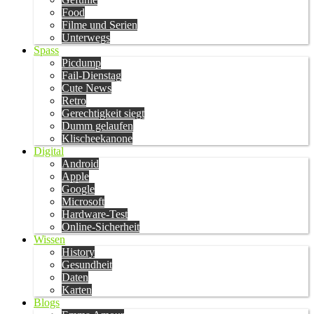
Food
Filme und Serien
Unterwegs
Spass
Picdump
Fail-Dienstag
Cute News
Retro
Gerechtigkeit siegt
Dumm gelaufen
Klischeekanone
Digital
Android
Apple
Google
Microsoft
Hardware-Test
Online-Sicherheit
Wissen
History
Gesundheit
Daten
Karten
Blogs