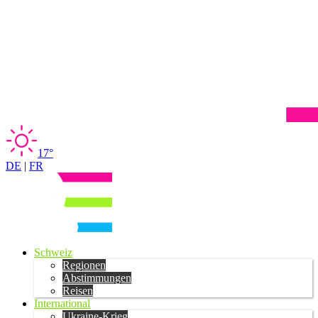
17°
DE
|
FR
Schweiz
Regionen
Abstimmungen
Reisen
International
Ukraine-Krieg