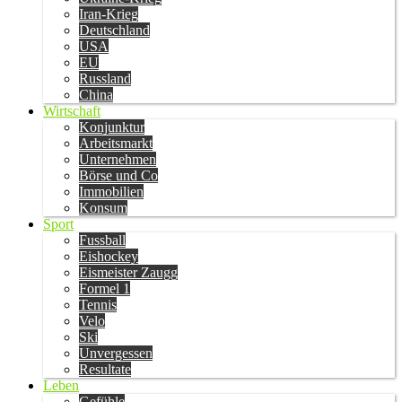
Iran-Krieg
Deutschland
USA
EU
Russland
China
Wirtschaft
Konjunktur
Arbeitsmarkt
Unternehmen
Börse und Co
Immobilien
Konsum
Sport
Fussball
Eishockey
Eismeister Zaugg
Formel 1
Tennis
Velo
Ski
Unvergessen
Resultate
Leben
Gefühle