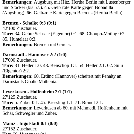
Bemerkungen:
Augsburg mit Hitz. Hertha Berlin mit Lustenberger
und Stocker (bis 57.). 45. Gelb-rote Karte gegen Bobadilla
(Augsburg). 66. Gelb-rote Karte gegen Beerens (Hertha Berlin).
Bremen - Schalke 0:3 (0:1)
42'100 Zuschauer.
Tore:
34. Gebre Selassie (Eigentor) 0:1. 68. Choupo-Moting 0:2.
85. Huntelaar 0:3.
Bemerkungen:
Bremen mit Garcia.
Darmstadt - Hannover 2:2 (1:0)
17'000 Zuschauer.
Tore:
31. Heller 1:0. 48. Benschop 1:1. 54. Heller 2:1. 62. Sulu
(Eigentor) 2:2.
Bemerkungen:
60. Erdinc (Hannover) scheitert mit Penalty an
Darmstadts Goalie Mathenia.
Leverkusen - Hoffenheim 2:1 (1:1)
27'125 Zuschauer.
Tore:
5. Zuber 0:1. 45. Kiessling 1:1. 71. Brandt 2:1.
Bemerkungen:
Leverkusen ab 60. mit Mehmedi. Hoffenheim mit
Schär, Schwegler und Zuber.
Mainz - Ingolstadt 0:1 (0:0)
27'152 Zuschauer.