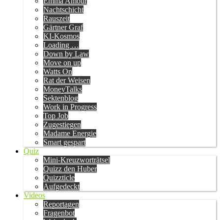
Emma Amour
Nachtschicht
Rauszeit
Gärtner Graf
KI-Kosmos
Loading …
Down by Law
Move on up
Watts On
Rat der Weisen
MoneyTalks
Sektenblog
Work in Progress
Top Job
Zugestiegen
Madame Energie
Smart gespart
Quiz
Mini-Kreuzworträtsel
Quizz den Huber
Quizzticle
Aufgedeckt
Videos
Reportagen
Fragenbot