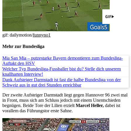
gif: dailymotion/
funnyno1
Mehr zur Bundesliga
Mia San Mia – putzestarke Bayern demontieren zum Bundesliga-
Auftakt den HSV
Welcher Typ Bundesliga-Fussballer bist du? Stelle dich unserem
knallharten Interview!
Dank Aufsteiger Darmstadt ist fast die halbe Bundesliga von der
Schweiz aus in gut drei Stunden erreichbar
Der zweite Aufsteiger Darmstadt liegt gegen Hannover 96 zwei mal
in Front, muss sich am Schluss jedoch mit einem Unentschieden
begnügen. Beide Tore der Lilien erzielt
Marcel Heller,
dabei ist
vorallem das Führungstor erste Sahne.