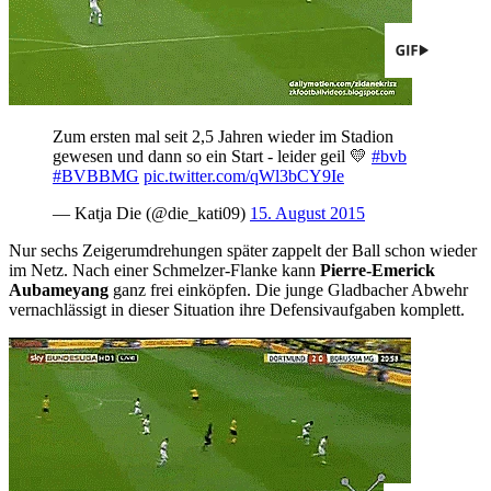
Zum ersten mal seit 2,5 Jahren wieder im Stadion
gewesen und dann so ein Start - leider geil 💛
#bvb
#BVBBMG
pic.twitter.com/qWl3bCY9Ie
— Katja Die (@die_kati09)
15. August 2015
Nur sechs Zeigerumdrehungen später zappelt der Ball schon wieder
im Netz. Nach einer Schmelzer-Flanke kann
Pierre-Emerick
Aubameyang
ganz frei einköpfen. Die junge Gladbacher Abwehr
vernachlässigt in dieser Situation ihre Defensivaufgaben komplett.