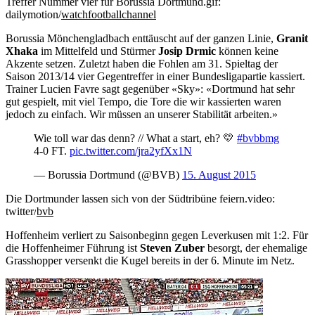
Treffer Nummer vier für Borussia Dortmund.
gif:
dailymotion/
watchfootballchannel
Borussia Mönchengladbach enttäuscht auf der ganzen Linie,
Granit
Xhaka
im Mittelfeld und Stürmer
Josip Drmic
können keine
Akzente setzen. Zuletzt haben die Fohlen am 31. Spieltag der
Saison 2013/14 vier Gegentreffer in einer Bundesligapartie kassiert.
Trainer Lucien Favre sagt gegenüber «Sky»: «Dortmund hat sehr
gut gespielt, mit viel Tempo, die Tore die wir kassierten waren
jedoch zu einfach. Wir müssen an unserer Stabilität arbeiten.»
Wie toll war das denn? // What a start, eh? 💛
#bvbbmg
4-0 FT.
pic.twitter.com/jra2yfXx1N
— Borussia Dortmund (@BVB)
15. August 2015
Die Dortmunder lassen sich von der Südtribüne feiern.
video:
twitter/
bvb
Hoffenheim verliert zu Saisonbeginn gegen Leverkusen mit 1:2. Für
die Hoffenheimer Führung ist
Steven Zuber
besorgt, der ehemalige
Grasshopper versenkt die Kugel bereits in der 6. Minute im Netz.