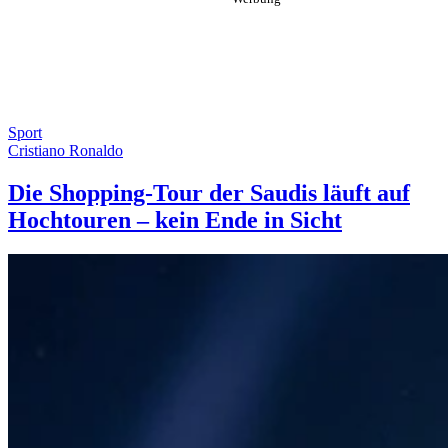
Sport
Cristiano Ronaldo
Die Shopping-Tour der Saudis läuft auf
Hochtouren – kein Ende in Sicht