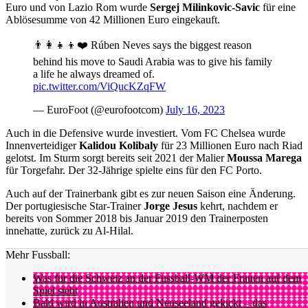
Euro und von Lazio Rom wurde
Sergej Milinkovic-Savic
für eine
Ablösesumme von 42 Millionen Euro eingekauft.
👨‍👩‍👧‍👦❤️ Rúben Neves says the biggest reason
behind his move to Saudi Arabia was to give his family
a life he always dreamed of.
pic.twitter.com/ViQucKZqFW
— EuroFoot (@eurofootcom)
July 16, 2023
Auch in die Defensive wurde investiert. Vom FC Chelsea wurde
Innenverteidiger
Kalidou
Kolibaly
für 23 Millionen Euro nach Riad
gelotst. Im Sturm sorgt bereits seit 2021 der Malier
Moussa
Marega
für Torgefahr. Der 32-Jährige spielte eins für den FC Porto.
Auch auf der Trainerbank gibt es zur neuen Saison eine Änderung.
Der portugiesische Star-Trainer
Jorge
Jesus
kehrt, nachdem er
bereits von Sommer 2018 bis Januar 2019 den Trainerposten
innehatte, zurück zu Al-Hilal.
Mehr Fussball:
Was für die Schweiz an der Fussball-WM der Frauen auf dem
Spiel steht
Bald wird in Australien und Neuseeland gekickt – das