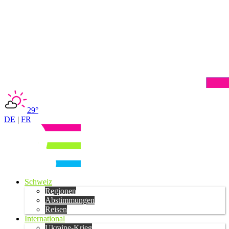
29°
DE
|
FR
Schweiz
Regionen
Abstimmungen
Reisen
International
Ukraine-Krieg