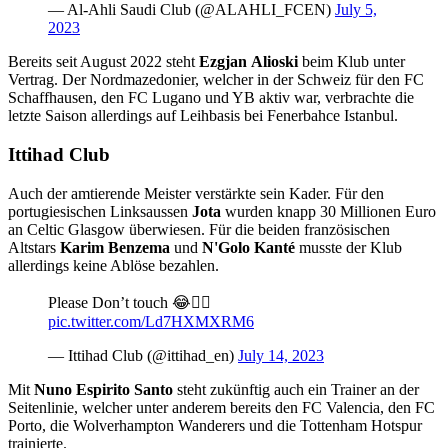
— Al-Ahli Saudi Club (@ALAHLI_FCEN)
July 5,
2023
Bereits seit August 2022 steht
Ezgjan
Alioski
beim Klub unter
Vertrag. Der Nordmazedonier, welcher in der Schweiz für den FC
Schaffhausen, den FC Lugano und YB aktiv war, verbrachte die
letzte Saison allerdings auf Leihbasis bei Fenerbahce Istanbul.
Ittihad Club
Auch der amtierende Meister verstärkte sein Kader. Für den
portugiesischen Linksaussen
Jota
wurden knapp 30 Millionen Euro
an Celtic Glasgow überwiesen. Für die beiden französischen
Altstars
Karim Benzema
und
N'Golo Kanté
musste der Klub
allerdings keine Ablöse bezahlen.
Please Don’t touch 😂✋🏼
pic.twitter.com/Ld7HXMXRM6
— Ittihad Club (@ittihad_en)
July 14, 2023
Mit
Nuno Espirito Santo
steht zukünftig auch ein Trainer an der
Seitenlinie, welcher unter anderem bereits den FC Valencia, den FC
Porto, die Wolverhampton Wanderers und die Tottenham Hotspur
trainierte.