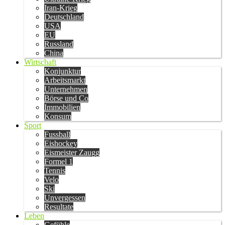
Iran-Krieg
Deutschland
USA
EU
Russland
China
Wirtschaft
Konjunktur
Arbeitsmarkt
Unternehmen
Börse und Co
Immobilien
Konsum
Sport
Fussball
Eishockey
Eismeister Zaugg
Formel 1
Tennis
Velo
Ski
Unvergessen
Resultate
Leben
Gefühle