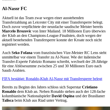
Al-Nassr FC
Aktuell ist das Team zwar wegen einer ausstehenden
Transferzahlung an Leicester City mit einer Transfersperre belegt.
Doch zuvor verpflichtete der neunfache saudische Meister bereits
Marcelo
Brozovic
von Inter Mailand. 18 Millionen Euro überwies
der Klub an den Champions-League-Finalisten, doch wegen der
aktuell bestehenden Transfersperre konnte der Kroate noch nicht
registriert werden.
Auch
Seko Fofana
vom französischen Vize-Meister RC Lens steht
unmittelbar vor einem Transfer zu Al-Nassr. Wie der italienische
Transfer-Experte Fabrizio Romano schreibt, wechselt der 28-Jährige
für eine Ablösesumme zwischen 25 und 30 Millionen Euro nach
Saudi-Arabien.
FIFA bestätigt: Ronaldo-Klub Al-Nassr mit Transfersperre belegt
Bereits zu Beginn des Jahres schloss sich Superstar
Cristiano
Ronaldo
dem Klub an. Neben Ronaldo stehen auch der 128-fache
kolumbianische Nationalspieler
David Ospina
und der Brasilianer
Talisca
beim Klub aus Riad unter Vertrag.