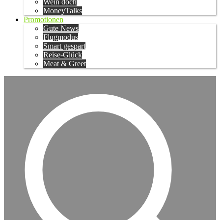
Wein doch
MoneyTalks
Promotionen
Gute News
Flugmodus
Smart gespart
Reise-Glück
Meat & Greet