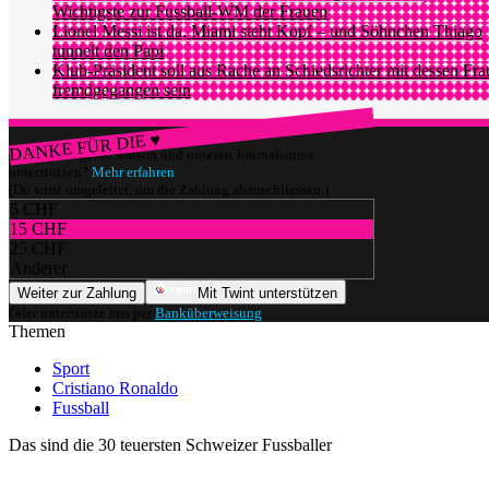
Wichtigste zur Fussball-WM der Frauen
Lionel Messi ist da, Miami steht Kopf – und Söhnchen Thiago
tunnelt den Papi
Klub-Präsident soll aus Rache an Schiedsrichter mit dessen Fra
fremdgegangen sein
DANKE FÜR DIE ♥
Würdest du gerne watson und unseren Journalismus
unterstützen?
Mehr erfahren
(Du wirst umgeleitet, um die Zahlung abzuschliessen.)
5 CHF
15 CHF
25 CHF
Anderer
Weiter zur Zahlung
Mit Twint unterstützen
Oder unterstütze uns per
Banküberweisung
.
Themen
Sport
Cristiano Ronaldo
Fussball
Das sind die 30 teuersten Schweizer Fussballer