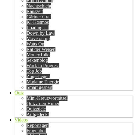
Emma Amour
Nachtschicht
Rauszeit
Gärtner Graf
KI-Kosmos
Loading …
Down by Law
Move on up
Watts On
Rat der Weisen
MoneyTalks
Sektenblog
Work in Progress
Top Job
Zugestiegen
Madame Energie
Smart gespart
Quiz
Mini-Kreuzworträtsel
Quizz den Huber
Quizzticle
Aufgedeckt
Videos
Reportagen
Fragenbot