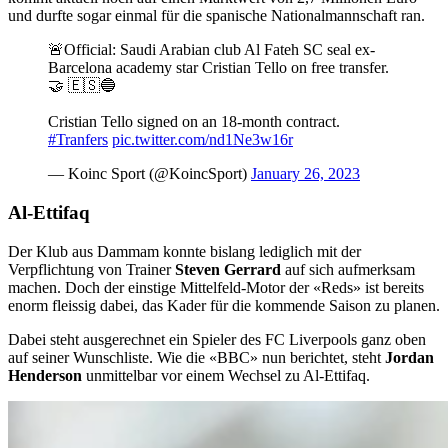
und durfte sogar einmal für die spanische Nationalmannschaft ran.
🚨Official: Saudi Arabian club Al Fateh SC seal ex-
Barcelona academy star Cristian Tello on free transfer.
🤝 🇪🇸🔵
Cristian Tello signed on an 18-month contract.
#Tranfers
pic.twitter.com/nd1Ne3w16r
— Koinc Sport (@KoincSport)
January 26, 2023
Al-Ettifaq
Der Klub aus Dammam konnte bislang lediglich mit der
Verpflichtung von Trainer
Steven
Gerrard
auf sich aufmerksam
machen. Doch der einstige Mittelfeld-Motor der «Reds» ist bereits
enorm fleissig dabei, das Kader für die kommende Saison zu planen.
Dabei steht ausgerechnet ein Spieler des FC Liverpools ganz oben
auf seiner Wunschliste. Wie die «BBC» nun berichtet, steht
Jordan
Henderson
unmittelbar vor einem Wechsel zu Al-Ettifaq.