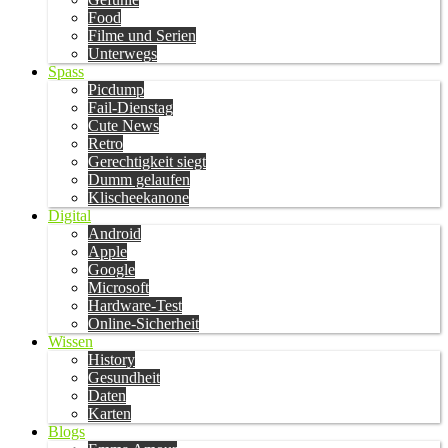
Food
Filme und Serien
Unterwegs
Spass
Picdump
Fail-Dienstag
Cute News
Retro
Gerechtigkeit siegt
Dumm gelaufen
Klischeekanone
Digital
Android
Apple
Google
Microsoft
Hardware-Test
Online-Sicherheit
Wissen
History
Gesundheit
Daten
Karten
Blogs