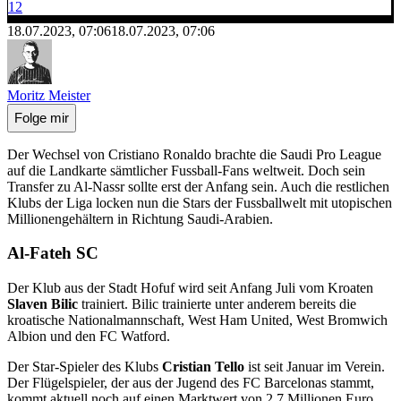
12
18.07.2023, 07:06
18.07.2023, 07:06
Moritz Meister
Folge mir
Der Wechsel von Cristiano Ronaldo brachte die Saudi Pro League
auf die Landkarte sämtlicher Fussball-Fans weltweit. Doch sein
Transfer zu Al-Nassr sollte erst der Anfang sein. Auch die restlichen
Klubs der Liga locken nun die Stars der Fussballwelt mit utopischen
Millionengehältern in Richtung Saudi-Arabien.
Al-Fateh SC
Der Klub aus der Stadt Hofuf wird seit Anfang Juli vom Kroaten
Slaven
Bilic
trainiert. Bilic trainierte unter anderem bereits die
kroatische Nationalmannschaft, West Ham United, West Bromwich
Albion und den FC Watford.
Der Star-Spieler des Klubs
Cristian
Tello
ist seit Januar im Verein.
Der Flügelspieler, der aus der Jugend des FC Barcelonas stammt,
kommt aktuell noch auf einen Marktwert von 2,7 Millionen Euro