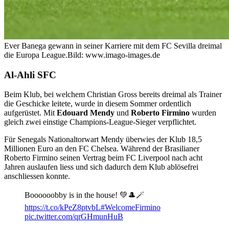
Ever Banega gewann in seiner Karriere mit dem FC Sevilla dreimal
die Europa League.
Bild: www.imago-images.de
Al-Ahli SFC
Beim Klub, bei welchem Christian Gross bereits dreimal als Trainer
die Geschicke leitete, wurde in diesem Sommer ordentlich
aufgerüstet. Mit
Edouard
Mendy
und
Roberto
Firmino
wurden
gleich zwei einstige Champions-League-Sieger verpflichtet.
Für Senegals Nationaltorwart Mendy überwies der Klub 18,5
Millionen Euro an den FC Chelsea. Während der Brasilianer
Roberto Firmino seinen Vertrag beim FC Liverpool nach acht
Jahren auslaufen liess und sich dadurch dem Klub ablösefrei
anschliessen konnte.
Boooooobby is in the house! 💚🎩🪄
https://t.co/kPeZ8ptvbL
#WelcomeFirmino
pic.twitter.com/qrGHmunHuB