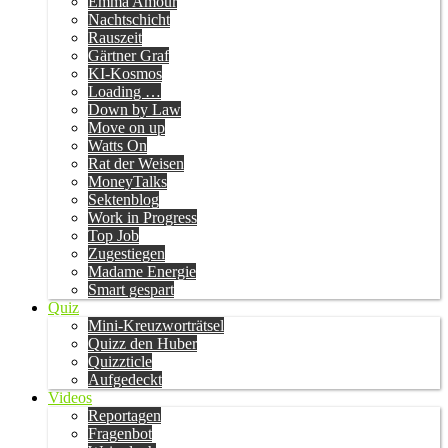
Emma Amour
Nachtschicht
Rauszeit
Gärtner Graf
KI-Kosmos
Loading …
Down by Law
Move on up
Watts On
Rat der Weisen
MoneyTalks
Sektenblog
Work in Progress
Top Job
Zugestiegen
Madame Energie
Smart gespart
Quiz
Mini-Kreuzworträtsel
Quizz den Huber
Quizzticle
Aufgedeckt
Videos
Reportagen
Fragenbot