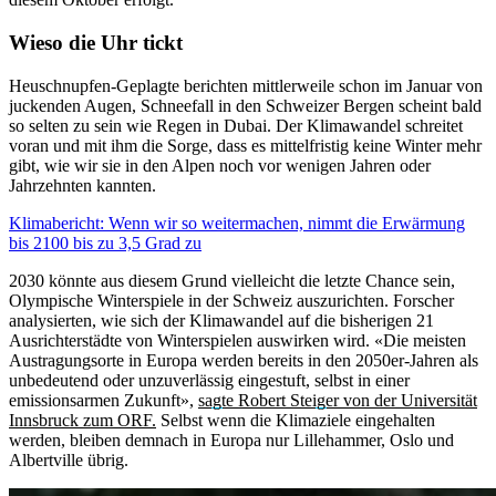
Wieso die Uhr tickt
Heuschnupfen-Geplagte berichten mittlerweile schon im Januar von
juckenden Augen, Schneefall in den Schweizer Bergen scheint bald
so selten zu sein wie Regen in Dubai. Der Klimawandel schreitet
voran und mit ihm die Sorge, dass es mittelfristig keine Winter mehr
gibt, wie wir sie in den Alpen noch vor wenigen Jahren oder
Jahrzehnten kannten.
Klimabericht: Wenn wir so weitermachen, nimmt die Erwärmung
bis 2100 bis zu 3,5 Grad zu
2030 könnte aus diesem Grund vielleicht die letzte Chance sein,
Olympische Winterspiele in der Schweiz auszurichten. Forscher
analysierten, wie sich der Klimawandel auf die bisherigen 21
Ausrichterstädte von Winterspielen auswirken wird. «Die meisten
Austragungsorte in Europa werden bereits in den 2050er-Jahren als
unbedeutend oder unzuverlässig eingestuft, selbst in einer
emissionsarmen Zukunft»,
sagte Robert Steiger von der Universität
Innsbruck zum ORF.
Selbst wenn die Klimaziele eingehalten
werden, bleiben demnach in Europa nur Lillehammer, Oslo und
Albertville übrig.