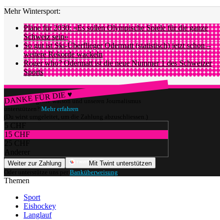
Mehr Wintersport:
Pläne für 2030: «Es sollen Olympische Spiele für die ganze
Schweiz sein»
So gut ist Ski-Überflieger Odermatt (statistisch) jetzt schon –
weitere Rekorde wackeln
Roger who? Odermatt ist die neue Nummer 1 des Schweizer
Sports
DANKE FÜR DIE ♥
Würdest du gerne watson und unseren Journalismus
unterstützen?
Mehr erfahren
(Du wirst umgeleitet, um die Zahlung abzuschliessen.)
5 CHF
15 CHF
25 CHF
Anderer
Weiter zur Zahlung
Mit Twint unterstützen
Oder unterstütze uns per
Banküberweisung
.
Themen
Sport
Eishockey
Langlauf