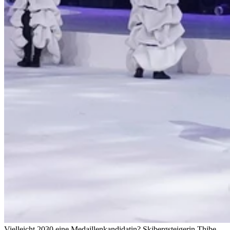
Vielleicht 2030 eine Medaillenkandidatin? Skibergsteigerin Thibe