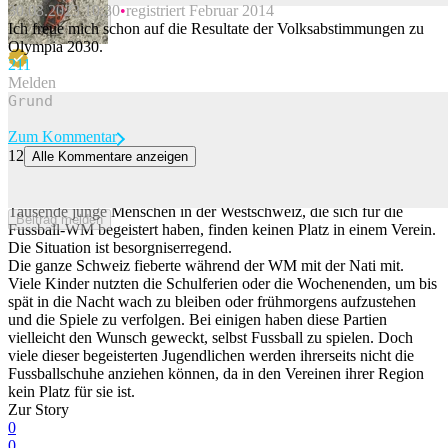
30.03.2023 10:30
registriert Februar 2014
Beitrag melden
Ich freue mich schon auf die Resultate der Volksabstimmungen zu
Olympia 2030.
21
1
Melden
Zum Kommentar
12
Alle Kommentare anzeigen
Die Erfolge der Nati verdecken ein Nachwuchsproblem in der
Romandie
Tausende junge Menschen in der Westschweiz, die sich für die
Beitrag melden
Fussball-WM begeistert haben, finden keinen Platz in einem Verein.
Die Situation ist besorgniserregend.
Die ganze Schweiz fieberte während der WM mit der Nati mit.
Viele Kinder nutzten die Schulferien oder die Wochenenden, um bis
spät in die Nacht wach zu bleiben oder frühmorgens aufzustehen
und die Spiele zu verfolgen. Bei einigen haben diese Partien
vielleicht den Wunsch geweckt, selbst Fussball zu spielen. Doch
viele dieser begeisterten Jugendlichen werden ihrerseits nicht die
Fussballschuhe anziehen können, da in den Vereinen ihrer Region
kein Platz für sie ist.
Zur Story
0
0