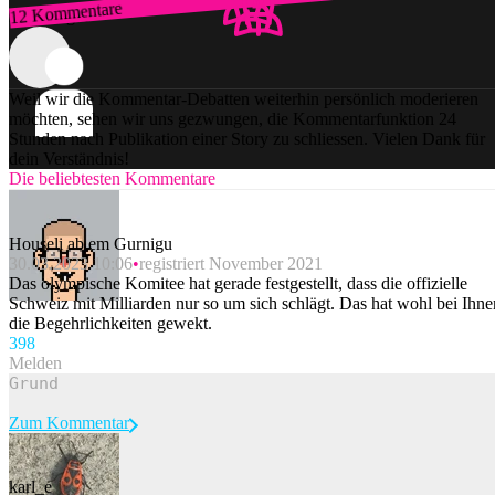
12 Kommentare
Zum Login
Weil wir die Kommentar-Debatten weiterhin persönlich moderieren
möchten, sehen wir uns gezwungen, die Kommentarfunktion 24
Stunden nach Publikation einer Story zu schliessen. Vielen Dank für
dein Verständnis!
Die beliebtesten Kommentare
Houseli ab em Gurnigu
30.03.2023 10:06
registriert November 2021
Das olympische Komitee hat gerade festgestellt, dass die offizielle
Schweiz mit Milliarden nur so um sich schlägt. Das hat wohl bei Ihne
die Begehrlichkeiten gewekt.
39
8
Melden
Zum Kommentar
karl_e