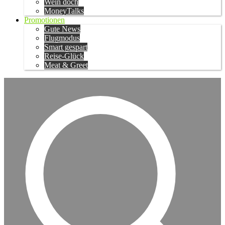
Wein doch
MoneyTalks
Promotionen
Gute News
Flugmodus
Smart gespart
Reise-Glück
Meat & Greet