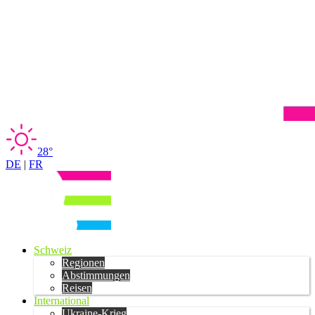
28°
DE
|
FR
Schweiz
Regionen
Abstimmungen
Reisen
International
Ukraine-Krieg