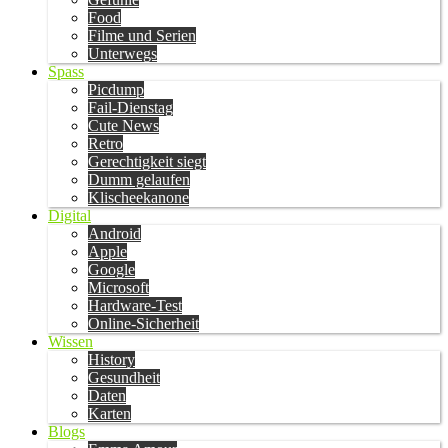
Food
Filme und Serien
Unterwegs
Spass
Picdump
Fail-Dienstag
Cute News
Retro
Gerechtigkeit siegt
Dumm gelaufen
Klischeekanone
Digital
Android
Apple
Google
Microsoft
Hardware-Test
Online-Sicherheit
Wissen
History
Gesundheit
Daten
Karten
Blogs