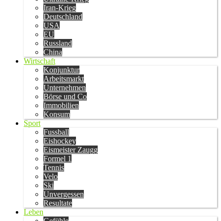
Iran-Krieg
Deutschland
USA
EU
Russland
China
Wirtschaft
Konjunktur
Arbeitsmarkt
Unternehmen
Börse und Co
Immobilien
Konsum
Sport
Fussball
Eishockey
Eismeister Zaugg
Formel 1
Tennis
Velo
Ski
Unvergessen
Resultate
Leben
Gefühle