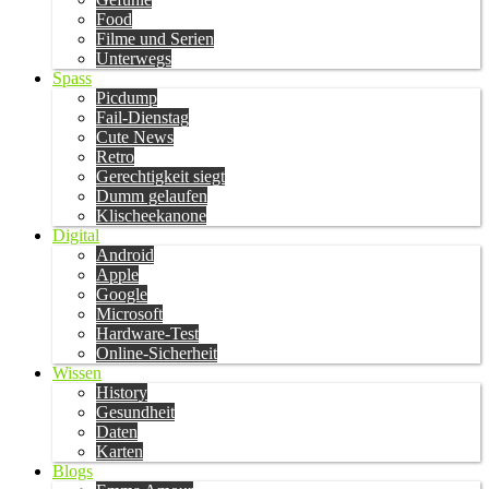
Food
Filme und Serien
Unterwegs
Spass
Picdump
Fail-Dienstag
Cute News
Retro
Gerechtigkeit siegt
Dumm gelaufen
Klischeekanone
Digital
Android
Apple
Google
Microsoft
Hardware-Test
Online-Sicherheit
Wissen
History
Gesundheit
Daten
Karten
Blogs