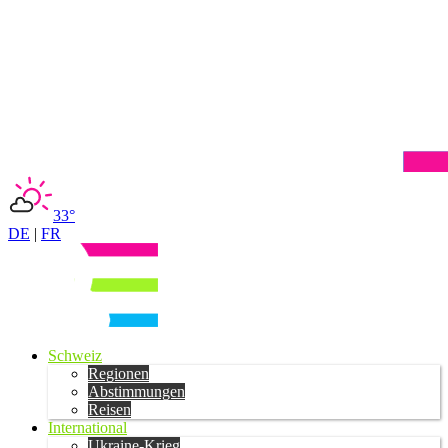
33°
DE
|
FR
Schweiz
Regionen
Abstimmungen
Reisen
International
Ukraine-Krieg