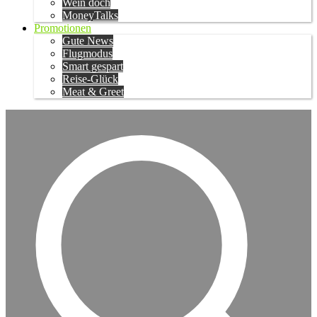
Wein doch
MoneyTalks
Promotionen
Gute News
Flugmodus
Smart gespart
Reise-Glück
Meat & Greet