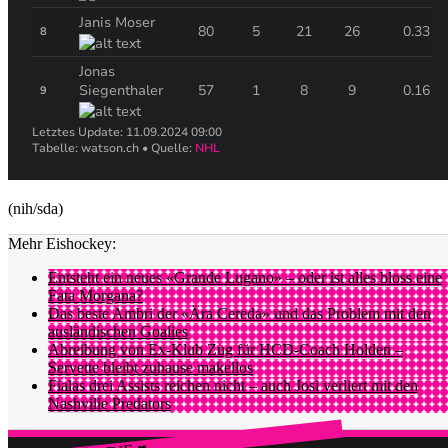
(nih/sda)
Mehr Eishockey:
Entsteht ein neues «Grande Lugano» – oder ist alles bloss eine
Fata Morgana?
Das beste Ambri der «Ära Cereda» und das Problem mit den
ausländischen Goalies
Abreibung von Ex-Klub Zug für HCD-Coach Holden –
Servette bleibt zuhause makellos
Fialas drei Assists reichen nicht – auch Josi verliert mit den
Nashville Predators