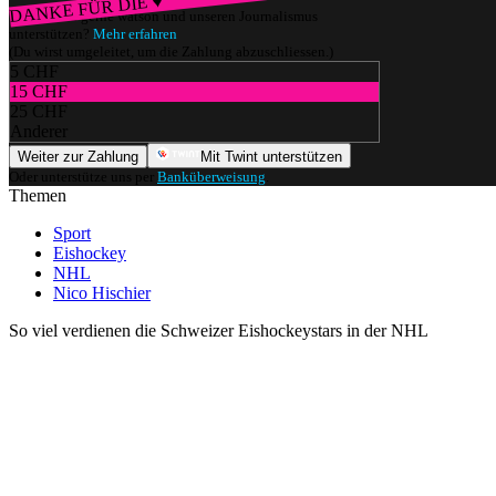
DANKE FÜR DIE ♥
Würdest du gerne watson und unseren Journalismus
unterstützen?
Mehr erfahren
(Du wirst umgeleitet, um die Zahlung abzuschliessen.)
5 CHF
15 CHF
25 CHF
Anderer
Weiter zur Zahlung
Mit Twint unterstützen
Oder unterstütze uns per
Banküberweisung
.
Themen
Sport
Eishockey
NHL
Nico Hischier
So viel verdienen die Schweizer Eishockeystars in der NHL