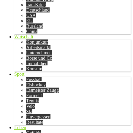
Iran-Krieg
Deutschland
USA
EU
Russland
China
Wirtschaft
Konjunktur
Arbeitsmarkt
Unternehmen
Börse und Co
Immobilien
Konsum
Sport
Fussball
Eishockey
Eismeister Zaugg
Formel 1
Tennis
Velo
Ski
Unvergessen
Resultate
Leben
Gefühle