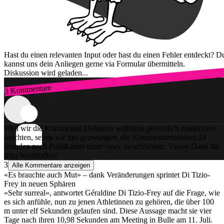
Hast du einen relevanten Input oder hast du einen Fehler entdeckt? D
kannst uns dein Anliegen gerne via Formular übermitteln.
Diskussion wird geladen...
3 Kommentare
Zum Login
Weil wir die Kommentar-Debatten weiterhin persönlich moderieren
möchten, sehen wir uns gezwungen, die Kommentarfunktion 24
Stunden nach Publikation einer Story zu schliessen. Vielen Dank für
dein Verständnis!
3
Alle Kommentare anzeigen
«Es brauchte auch Mut» – dank Veränderungen sprintet Di Tizio-
Frey in neuen Sphären
«Sehr surreal», antwortet Géraldine Di Tizio-Frey auf die Frage, wie
es sich anfühle, nun zu jenen Athletinnen zu gehören, die über 100
m unter elf Sekunden gelaufen sind. Diese Aussage macht sie vier
Tage nach ihren 10,98 Sekunden am Meeting in Bulle am 11. Juli.