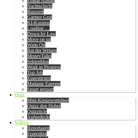
Emma Amour
Nachtschicht
Rauszeit
Gärtner Graf
KI-Kosmos
Loading …
Down by Law
Move on up
Watts On
Rat der Weisen
MoneyTalks
Sektenblog
Work in Progress
Top Job
Zugestiegen
Madame Energie
Smart gespart
Quiz
Mini-Kreuzworträtsel
Quizz den Huber
Quizzticle
Aufgedeckt
Videos
Reportagen
Fragenbot