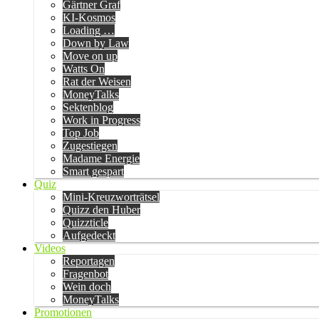
Gärtner Graf
KI-Kosmos
Loading …
Down by Law
Move on up
Watts On
Rat der Weisen
MoneyTalks
Sektenblog
Work in Progress
Top Job
Zugestiegen
Madame Energie
Smart gespart
Quiz
Mini-Kreuzworträtsel
Quizz den Huber
Quizzticle
Aufgedeckt
Videos
Reportagen
Fragenbot
Wein doch
MoneyTalks
Promotionen