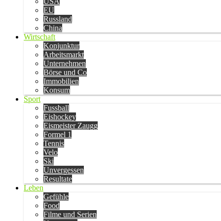
USA
EU
Russland
China
Wirtschaft
Konjunktur
Arbeitsmarkt
Unternehmen
Börse und Co
Immobilien
Konsum
Sport
Fussball
Eishockey
Eismeister Zaugg
Formel 1
Tennis
Velo
Ski
Unvergessen
Resultate
Leben
Gefühle
Food
Filme und Serien