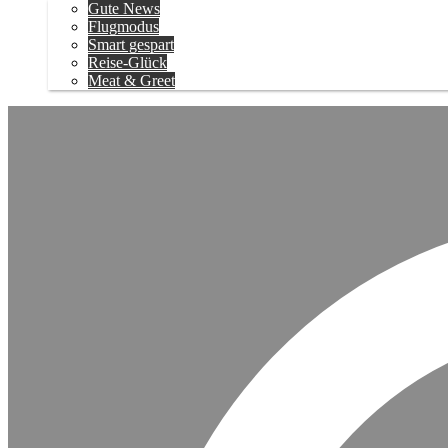
Gute News
Flugmodus
Smart gespart
Reise-Glück
Meat & Greet