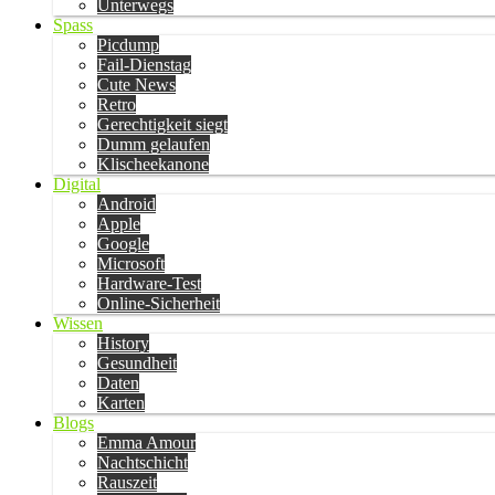
Unterwegs
Spass
Picdump
Fail-Dienstag
Cute News
Retro
Gerechtigkeit siegt
Dumm gelaufen
Klischeekanone
Digital
Android
Apple
Google
Microsoft
Hardware-Test
Online-Sicherheit
Wissen
History
Gesundheit
Daten
Karten
Blogs
Emma Amour
Nachtschicht
Rauszeit