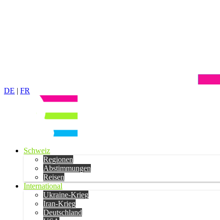
DE
|
FR
Schweiz
Regionen
Abstimmungen
Reisen
International
Ukraine-Krieg
Iran-Krieg
Deutschland