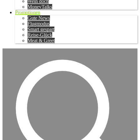
Wein doch
MoneyTalks
Promotionen
Gute News
Flugmodus
Smart gespart
Reise-Glück
Meat & Greet