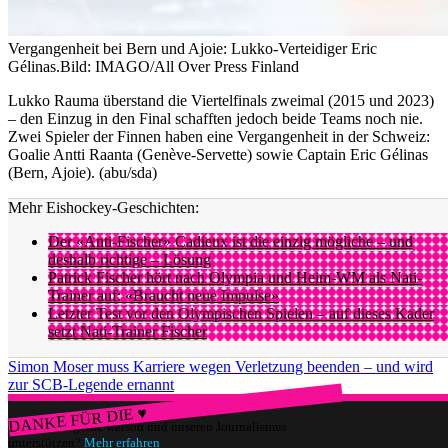
Vergangenheit bei Bern und Ajoie: Lukko-Verteidiger Eric
Gélinas.
Bild: IMAGO/All Over Press Finland
Lukko Rauma überstand die Viertelfinals zweimal (2015 und 2023)
– den Einzug in den Final schafften jedoch beide Teams noch nie.
Zwei Spieler der Finnen haben eine Vergangenheit in der Schweiz:
Goalie Antti Raanta (Genève-Servette) sowie Captain Eric Gélinas
(Bern, Ajoie). (abu/sda)
Mehr Eishockey-Geschichten:
Der «Anti-Fischer» Cadieux ist die einzig mögliche – und
deshalb richtige – Lösung
Patrick Fischer hört nach Olympia und Heim-WM als Nati-
Trainer auf: «Braucht neue Impulse»
Letzter Test vor den Olympischen Spielen – auf dieses Kader
setzt Nati-Trainer Fischer
Simon Moser muss Karriere wegen Verletzung beenden – und wird
zur SCB-Legende ernannt
DANKE FÜR DIE ♥
Würdest du gerne watson und unseren Journalismus
unterstützen?
Mehr erfahren