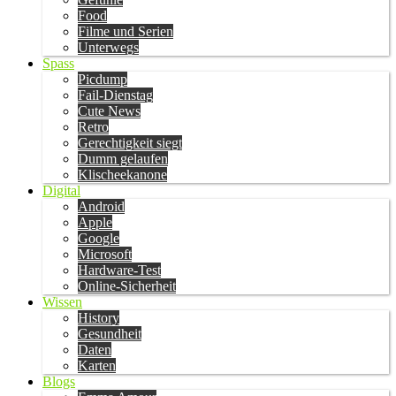
Food
Filme und Serien
Unterwegs
Spass
Picdump
Fail-Dienstag
Cute News
Retro
Gerechtigkeit siegt
Dumm gelaufen
Klischeekanone
Digital
Android
Apple
Google
Microsoft
Hardware-Test
Online-Sicherheit
Wissen
History
Gesundheit
Daten
Karten
Blogs