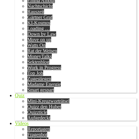
Emma Amour
Nachtschicht
Rauszeit
Gärtner Graf
KI-Kosmos
Loading …
Down by Law
Move on up
Watts On
Rat der Weisen
MoneyTalks
Sektenblog
Work in Progress
Top Job
Zugestiegen
Madame Energie
Smart gespart
Quiz
Mini-Kreuzworträtsel
Quizz den Huber
Quizzticle
Aufgedeckt
Videos
Reportagen
Fragenbot