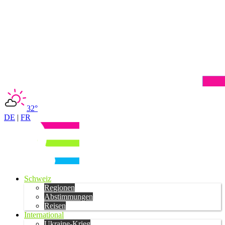
32°
DE
|
FR
Schweiz
Regionen
Abstimmungen
Reisen
International
Ukraine-Krieg