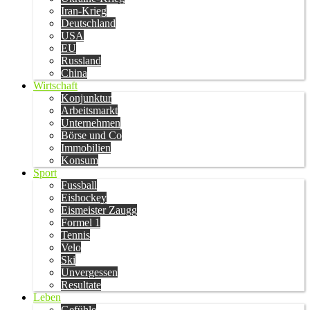
Iran-Krieg
Deutschland
USA
EU
Russland
China
Wirtschaft
Konjunktur
Arbeitsmarkt
Unternehmen
Börse und Co
Immobilien
Konsum
Sport
Fussball
Eishockey
Eismeister Zaugg
Formel 1
Tennis
Velo
Ski
Unvergessen
Resultate
Leben
Gefühle