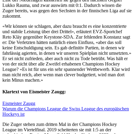
Lukko Rauma, und zwar auswärts mit 0:1. Dadurch wissen die
Zuger bereits, was gegen den Sechsten in der finnischen Liga auf sie
zukommt.
«Wir können sie schlagen, aber dazu braucht es eine konzentrierte
und stabile Leistung über drei Drittel», erläutert EVZ-Sportchef
Reto Kläy gegenüber Keystone-SDA. Zur fehlenden Konstanz sagt
er: Die Verletzten hätten natürlich einen Einfluss, «aber das soll
keine Entschuldigung sein. Es gab definitiv Partien, in denen wir
fahrlässig agierten, in denen wir unseren Spielplan nicht umsetzten.»
Er sei nicht zufrieden, aber auch nicht zu Tode betrübt. Was hält er
von der nicht über alle Zweifel erhabenen Champions Hockey
League? «Es ist für uns ein sehr spannender Wettbewerb. Klar wird
man nicht reich, aber wenn man clever budgetiert, wird man dort
kein Minus machen.»
Klartext von Eismeister Zaugg:
Eismeister Zaugg
Warum die Champions League die Swiss League des europäischen
Hockeys ist
Die Zuger stehen zum dritten Mal in der Champions Hockey
League im Viertelfinal. 2019 scheiterten sie mit 1:5 an der