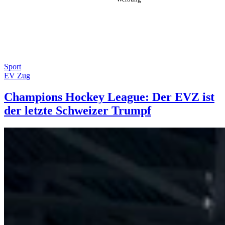
Sport
EV Zug
Champions Hockey League: Der EVZ ist
der letzte Schweizer Trumpf