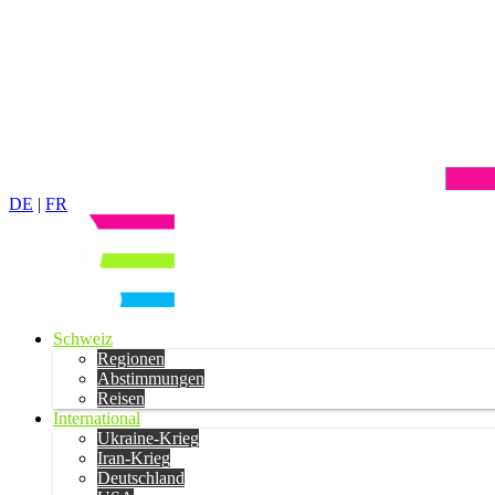
DE
|
FR
Schweiz
Regionen
Abstimmungen
Reisen
International
Ukraine-Krieg
Iran-Krieg
Deutschland