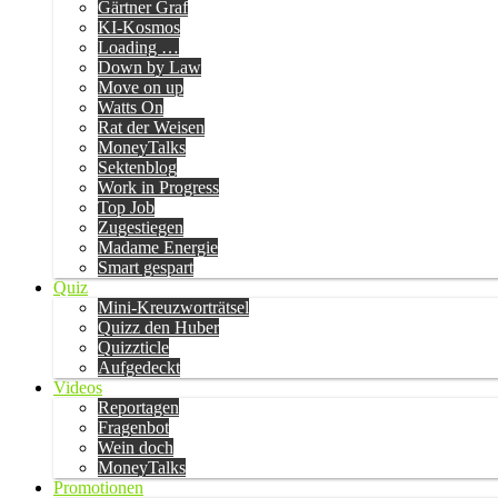
Gärtner Graf
KI-Kosmos
Loading …
Down by Law
Move on up
Watts On
Rat der Weisen
MoneyTalks
Sektenblog
Work in Progress
Top Job
Zugestiegen
Madame Energie
Smart gespart
Quiz
Mini-Kreuzworträtsel
Quizz den Huber
Quizzticle
Aufgedeckt
Videos
Reportagen
Fragenbot
Wein doch
MoneyTalks
Promotionen