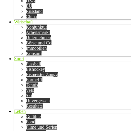
USA
EU
Russland
China
Wirtschaft
Konjunktur
Arbeitsmarkt
Unternehmen
Börse und Co
Immobilien
Konsum
Sport
Fussball
Eishockey
Eismeister Zaugg
Formel 1
Tennis
Velo
Ski
Unvergessen
Resultate
Leben
Gefühle
Food
Filme und Serien