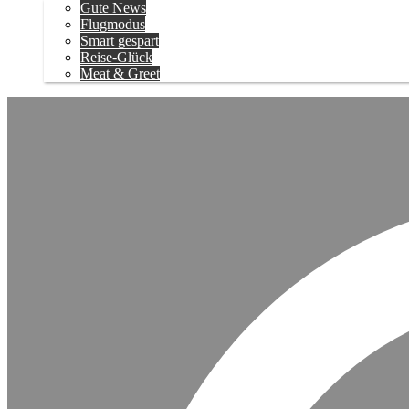
Gute News
Flugmodus
Smart gespart
Reise-Glück
Meat & Greet