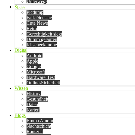
Unterwegs
Spass
Picdump
Fail-Dienstag
Cute News
Retro
Gerechtigkeit siegt
Dumm gelaufen
Klischeekanone
Digital
Android
Apple
Google
Microsoft
Hardware-Test
Online-Sicherheit
Wissen
History
Gesundheit
Daten
Karten
Blogs
Emma Amour
Nachtschicht
Rauszeit