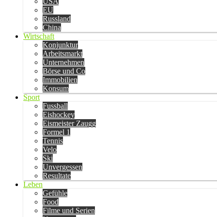
USA
EU
Russland
China
Wirtschaft
Konjunktur
Arbeitsmarkt
Unternehmen
Börse und Co
Immobilien
Konsum
Sport
Fussball
Eishockey
Eismeister Zaugg
Formel 1
Tennis
Velo
Ski
Unvergessen
Resultate
Leben
Gefühle
Food
Filme und Serien