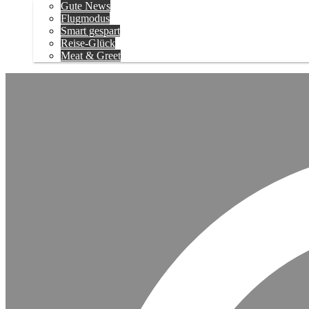
Gute News
Flugmodus
Smart gespart
Reise-Glück
Meat & Greet