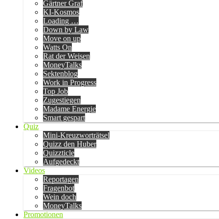
Gärtner Graf
KI-Kosmos
Loading …
Down by Law
Move on up
Watts On
Rat der Weisen
MoneyTalks
Sektenblog
Work in Progress
Top Job
Zugestiegen
Madame Energie
Smart gespart
Quiz
Mini-Kreuzworträtsel
Quizz den Huber
Quizzticle
Aufgedeckt
Videos
Reportagen
Fragenbot
Wein doch
MoneyTalks
Promotionen