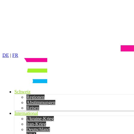
DE
|
FR
Schweiz
Regionen
Abstimmungen
Reisen
International
Ukraine-Krieg
Iran-Krieg
Deutschland