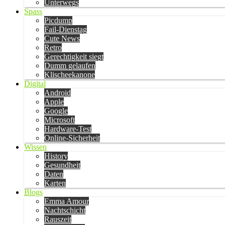
Unterwegs
Spass
Picdump
Fail-Dienstag
Cute News
Retro
Gerechtigkeit siegt
Dumm gelaufen
Klischeekanone
Digital
Android
Apple
Google
Microsoft
Hardware-Test
Online-Sicherheit
Wissen
History
Gesundheit
Daten
Karten
Blogs
Emma Amour
Nachtschicht
Rauszeit