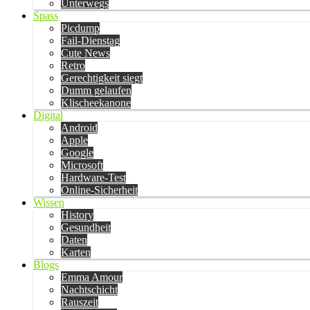
Unterwegs
Spass
Picdump
Fail-Dienstag
Cute News
Retro
Gerechtigkeit siegt
Dumm gelaufen
Klischeekanone
Digital
Android
Apple
Google
Microsoft
Hardware-Test
Online-Sicherheit
Wissen
History
Gesundheit
Daten
Karten
Blogs
Emma Amour
Nachtschicht
Rauszeit