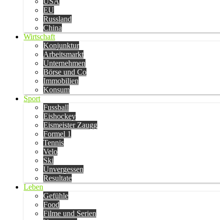
USA
EU
Russland
China
Wirtschaft
Konjunktur
Arbeitsmarkt
Unternehmen
Börse und Co
Immobilien
Konsum
Sport
Fussball
Eishockey
Eismeister Zaugg
Formel 1
Tennis
Velo
Ski
Unvergessen
Resultate
Leben
Gefühle
Food
Filme und Serien