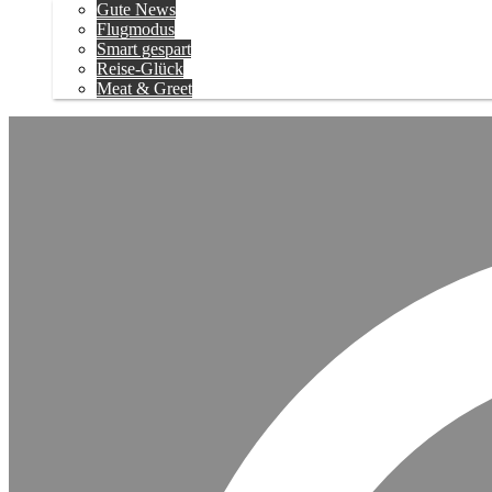
Gute News
Flugmodus
Smart gespart
Reise-Glück
Meat & Greet