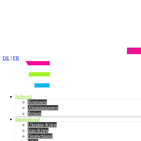
DE
|
FR
Schweiz
Regionen
Abstimmungen
Reisen
International
Ukraine-Krieg
Iran-Krieg
Deutschland