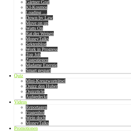
Gärtner Graf
KI-Kosmos
Loading …
Down by Law
Move on up
Watts On
Rat der Weisen
MoneyTalks
Sektenblog
Work in Progress
Top Job
Zugestiegen
Madame Energie
Smart gespart
Quiz
Mini-Kreuzworträtsel
Quizz den Huber
Quizzticle
Aufgedeckt
Videos
Reportagen
Fragenbot
Wein doch
MoneyTalks
Promotionen