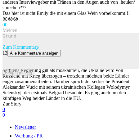
anderen Interviewgeber mit Tränen in den Augen auch von ‚heulen‘
sprechen???
Das hier ist nicht Emily die mit einem Glas Wein vorbeikommt!!!
😡😡😡
0
0
Melden
Zum Kommentar
13
Alle Kommentare anzeigen
Selenskyj trifft Vucic: Kooperation trotz Moskau-Nähe Belgrads
geplant
Serbiens Regierung gilt als moskautreu, die Ukraine wird von
Beitrag melden
Russland mit Krieg überzogen – trotzdem möchten beide Länder
enger zusammenarbeiten. Darüber sprach der serbische Präsident
Aleksandar Vucic mit seinem ukrainischen Kollegen Wolodymyr
Selenskyj, der erstmals Belgrad besuchte. Es ging auch um den
künftigen Weg beider Länder in die EU.
Zur Story
0
0
Newsletter
Werbung / PR