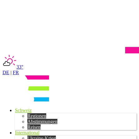
33°
DE
|
FR
Schweiz
Regionen
Abstimmungen
Reisen
International
Ukraine-Krieg