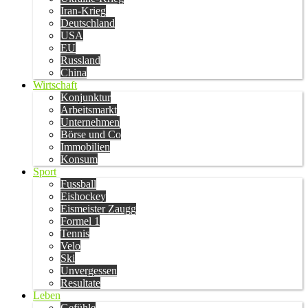
Iran-Krieg
Deutschland
USA
EU
Russland
China
Wirtschaft
Konjunktur
Arbeitsmarkt
Unternehmen
Börse und Co
Immobilien
Konsum
Sport
Fussball
Eishockey
Eismeister Zaugg
Formel 1
Tennis
Velo
Ski
Unvergessen
Resultate
Leben
Gefühle