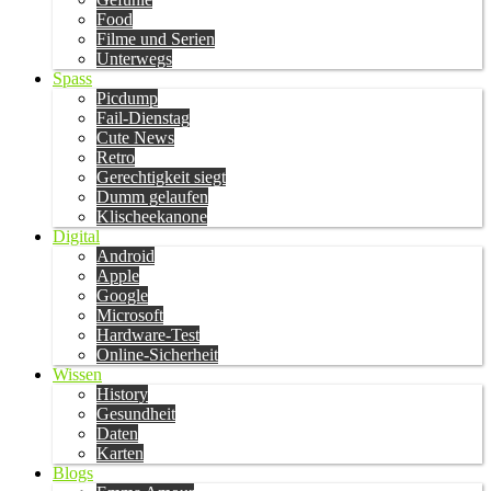
Food
Filme und Serien
Unterwegs
Spass
Picdump
Fail-Dienstag
Cute News
Retro
Gerechtigkeit siegt
Dumm gelaufen
Klischeekanone
Digital
Android
Apple
Google
Microsoft
Hardware-Test
Online-Sicherheit
Wissen
History
Gesundheit
Daten
Karten
Blogs