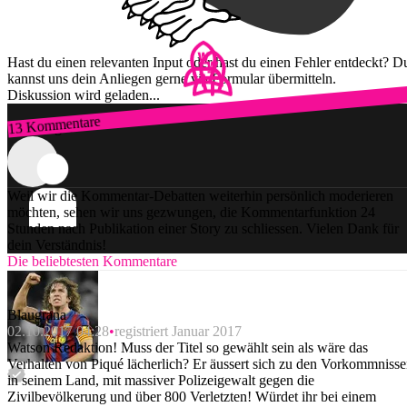
Hast du einen relevanten Input oder hast du einen Fehler entdeckt? D
kannst uns dein Anliegen gerne via Formular übermitteln.
Diskussion wird geladen...
13 Kommentare
Zum Login
Weil wir die Kommentar-Debatten weiterhin persönlich moderieren
möchten, sehen wir uns gezwungen, die Kommentarfunktion 24
Stunden nach Publikation einer Story zu schliessen. Vielen Dank für
dein Verständnis!
Die beliebtesten Kommentare
Blaugrana
02.10.2017 04:28
registriert Januar 2017
Watson Redaktion! Muss der Titel so gewählt sein als wäre das
Verhalten von Piqué lächerlich? Er äussert sich zu den Vorkommniss
in seinem Land, mit massiver Polizeigewalt gegen die
Zivilbevölkerung und über 800 Verletzten! Würdet ihr bei einem