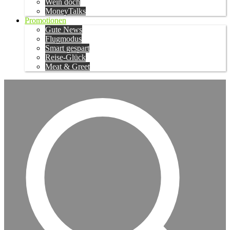
Wein doch
MoneyTalks
Promotionen
Gute News
Flugmodus
Smart gespart
Reise-Glück
Meat & Greet