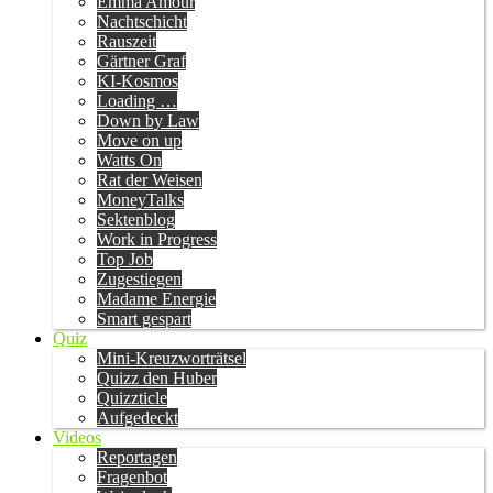
Emma Amour
Nachtschicht
Rauszeit
Gärtner Graf
KI-Kosmos
Loading …
Down by Law
Move on up
Watts On
Rat der Weisen
MoneyTalks
Sektenblog
Work in Progress
Top Job
Zugestiegen
Madame Energie
Smart gespart
Quiz
Mini-Kreuzworträtsel
Quizz den Huber
Quizzticle
Aufgedeckt
Videos
Reportagen
Fragenbot