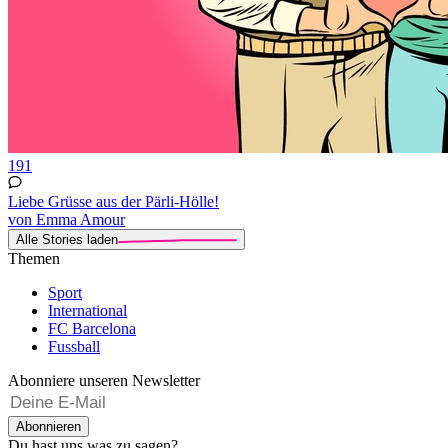
191
Liebe Grüsse aus der Pärli-Hölle!
von Emma Amour
Alle Stories laden
Themen
Sport
International
FC Barcelona
Fussball
Abonniere unseren Newsletter
Abonnieren
Du hast uns was zu sagen?