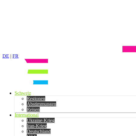
DE
|
FR
Schweiz
Regionen
Abstimmungen
Reisen
International
Ukraine-Krieg
Iran-Krieg
Deutschland