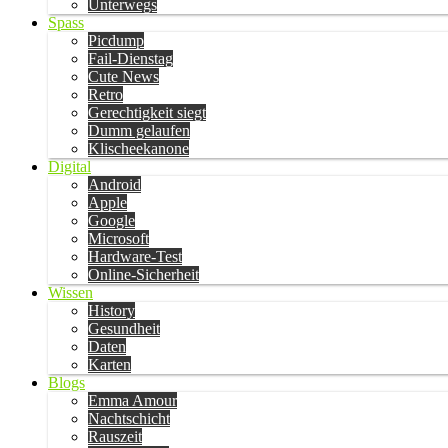
Unterwegs
Spass
Picdump
Fail-Dienstag
Cute News
Retro
Gerechtigkeit siegt
Dumm gelaufen
Klischeekanone
Digital
Android
Apple
Google
Microsoft
Hardware-Test
Online-Sicherheit
Wissen
History
Gesundheit
Daten
Karten
Blogs
Emma Amour
Nachtschicht
Rauszeit