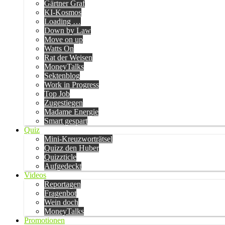
Gärtner Graf
KI-Kosmos
Loading …
Down by Law
Move on up
Watts On
Rat der Weisen
MoneyTalks
Sektenblog
Work in Progress
Top Job
Zugestiegen
Madame Energie
Smart gespart
Quiz
Mini-Kreuzworträtsel
Quizz den Huber
Quizzticle
Aufgedeckt
Videos
Reportagen
Fragenbot
Wein doch
MoneyTalks
Promotionen