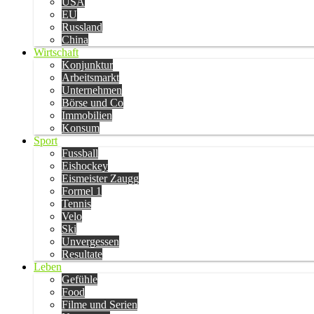
USA
EU
Russland
China
Wirtschaft
Konjunktur
Arbeitsmarkt
Unternehmen
Börse und Co
Immobilien
Konsum
Sport
Fussball
Eishockey
Eismeister Zaugg
Formel 1
Tennis
Velo
Ski
Unvergessen
Resultate
Leben
Gefühle
Food
Filme und Serien