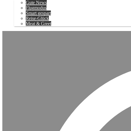
Gute News
Flugmodus
Smart gespart
Reise-Glück
Meat & Greet