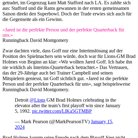
getradet, im Gegenzug kam Matt Stafford nach LA. Es zahlte sich
aus: Stafford und die Rams gewannen in der ersten gemeinsamen
Saison direkt den Superbowl. Doch der Trade erwies sich auch für
die Gegenseite als ein Gewinn.
«Jared ist die perfekte Person und der perfekte Quarterback für
uns.»
Runningback David Montgomery
Zwar dachten viele, dass Goff nur eine Interimslösung auf der
Position des Spielmachers sein würde, doch war für Lions-GM Brad
Holmes von Beginn an klar: «Wir wollten Jared Goff. Ich habe ihn
nie wirklich als Interims-Quarterback betrachtet.» Das Vertrauen,
das der 29-Jährige auch bei Trainer Campbell und seinen
Mitspielern geniesst, tut Goff sichtlich gut. «Jared ist die perfekte
Person und der perfekte Quarterback für uns», sagt beispielsweise
Runningback David Montgomery.
Detroit
@Lions
GM Brad Holmes celebrating in the
elevator after the team’s first playoff win since January
5, 1992.
pic.twitter.com/LlKa5GTMBP
— Mark Pearson (@MarkPearsonTV)
January 15,
2024
Brad Holmes konnte seine Freude nach dem Playoff-Sieg nicht