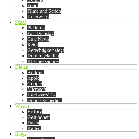
Food
Filme und Serien
Unterwegs
Spass
Picdump
Fail-Dienstag
Cute News
Retro
Gerechtigkeit siegt
Dumm gelaufen
Klischeekanone
Digital
Android
Apple
Google
Microsoft
Hardware-Test
Online-Sicherheit
Wissen
History
Gesundheit
Daten
Karten
Blogs