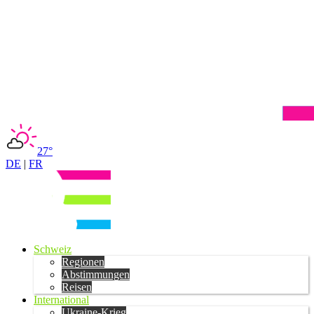
27°
DE
|
FR
Schweiz
Regionen
Abstimmungen
Reisen
International
Ukraine-Krieg