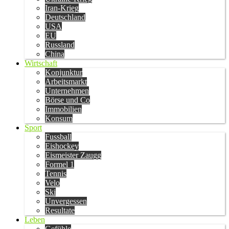
Iran-Krieg
Deutschland
USA
EU
Russland
China
Wirtschaft
Konjunktur
Arbeitsmarkt
Unternehmen
Börse und Co
Immobilien
Konsum
Sport
Fussball
Eishockey
Eismeister Zaugg
Formel 1
Tennis
Velo
Ski
Unvergessen
Resultate
Leben
Gefühle