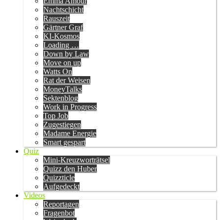
Emma Amour
Nachtschicht
Rauszeit
Gärtner Graf
KI-Kosmos
Loading …
Down by Law
Move on up
Watts On
Rat der Weisen
MoneyTalks
Sektenblog
Work in Progress
Top Job
Zugestiegen
Madame Energie
Smart gespart
Quiz
Mini-Kreuzworträtsel
Quizz den Huber
Quizzticle
Aufgedeckt
Videos
Reportagen
Fragenbot