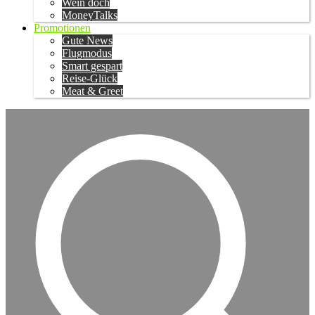
Wein doch
MoneyTalks
Promotionen
Gute News
Flugmodus
Smart gespart
Reise-Glück
Meat & Greet