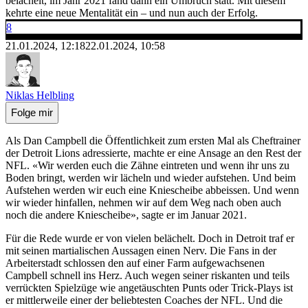
belächelt, im Jahr 2021 fand dann ein Umbruch statt. Mit diesem
kehrte eine neue Mentalität ein – und nun auch der Erfolg.
8
21.01.2024, 12:18
22.01.2024, 10:58
Niklas Helbling
Folge mir
Als Dan Campbell die Öffentlichkeit zum ersten Mal als Cheftrainer
der Detroit Lions adressierte, machte er eine Ansage an den Rest der
NFL. «Wir werden euch die Zähne eintreten und wenn ihr uns zu
Boden bringt, werden wir lächeln und wieder aufstehen. Und beim
Aufstehen werden wir euch eine Kniescheibe abbeissen. Und wenn
wir wieder hinfallen, nehmen wir auf dem Weg nach oben auch
noch die andere Kniescheibe», sagte er im Januar 2021.
Für die Rede wurde er von vielen belächelt. Doch in Detroit traf er
mit seinen martialischen Aussagen einen Nerv. Die Fans in der
Arbeiterstadt schlossen den auf einer Farm aufgewachsenen
Campbell schnell ins Herz. Auch wegen seiner riskanten und teils
verrückten Spielzüge wie angetäuschten Punts oder Trick-Plays ist
er mittlerweile einer der beliebtesten Coaches der NFL. Und die