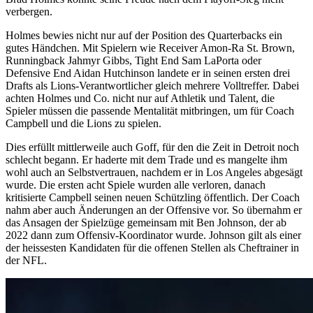
verbergen.
Holmes bewies nicht nur auf der Position des Quarterbacks ein
gutes Händchen. Mit Spielern wie Receiver Amon-Ra St. Brown,
Runningback Jahmyr Gibbs, Tight End Sam LaPorta oder
Defensive End Aidan Hutchinson landete er in seinen ersten drei
Drafts als Lions-Verantwortlicher gleich mehrere Volltreffer. Dabei
achten Holmes und Co. nicht nur auf Athletik und Talent, die
Spieler müssen die passende Mentalität mitbringen, um für Coach
Campbell und die Lions zu spielen.
Dies erfüllt mittlerweile auch Goff, für den die Zeit in Detroit noch
schlecht begann. Er haderte mit dem Trade und es mangelte ihm
wohl auch an Selbstvertrauen, nachdem er in Los Angeles abgesägt
wurde. Die ersten acht Spiele wurden alle verloren, danach
kritisierte Campbell seinen neuen Schützling öffentlich. Der Coach
nahm aber auch Änderungen an der Offensive vor. So übernahm er
das Ansagen der Spielzüge gemeinsam mit Ben Johnson, der ab
2022 dann zum Offensiv-Koordinator wurde. Johnson gilt als einer
der heissesten Kandidaten für die offenen Stellen als Cheftrainer in
der NFL.