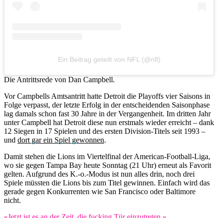
Ein Beitrag geteilt von NFL (@nfl)
Die Antrittsrede von Dan Campbell.
Vor Campbells Amtsantritt hatte Detroit die Playoffs vier Saisons in
Folge verpasst, der letzte Erfolg in der entscheidenden Saisonphase
lag damals schon fast 30 Jahre in der Vergangenheit. Im dritten Jahr
unter Campbell hat Detroit diese nun erstmals wieder erreicht – dank
12 Siegen in 17 Spielen und des ersten Division-Titels seit 1993 –
und
dort gar ein Spiel gewonnen
.
Damit stehen die Lions im Viertelfinal der American-Football-Liga,
wo sie gegen Tampa Bay heute Sonntag (21 Uhr) erneut als Favorit
gelten. Aufgrund des K.-o.-Modus ist nun alles drin, noch drei
Spiele müssten die Lions bis zum Titel gewinnen. Einfach wird das
gerade gegen Konkurrenten wie San Francisco oder Baltimore
nicht.
«Jetzt ist es an der Zeit, die fucking Tür einzutreten.»