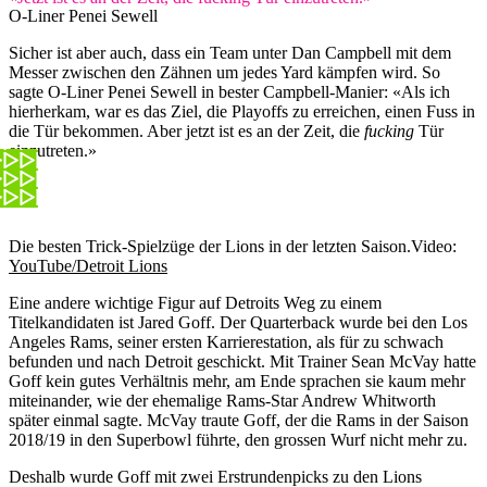
O-Liner Penei Sewell
Sicher ist aber auch, dass ein Team unter Dan Campbell mit dem
Messer zwischen den Zähnen um jedes Yard kämpfen wird. So
sagte O-Liner Penei Sewell in bester Campbell-Manier: «Als ich
hierherkam, war es das Ziel, die Playoffs zu erreichen, einen Fuss in
die Tür bekommen. Aber jetzt ist es an der Zeit, die
fucking
Tür
einzutreten.»
Die besten Trick-Spielzüge der Lions in der letzten Saison.
Video:
YouTube/Detroit Lions
Eine andere wichtige Figur auf Detroits Weg zu einem
Titelkandidaten ist Jared Goff. Der Quarterback wurde bei den Los
Angeles Rams, seiner ersten Karrierestation, als für zu schwach
befunden und nach Detroit geschickt. Mit Trainer Sean McVay hatte
Goff kein gutes Verhältnis mehr, am Ende sprachen sie kaum mehr
miteinander, wie der ehemalige Rams-Star Andrew Whitworth
später einmal sagte. McVay traute Goff, der die Rams in der Saison
2018/19 in den Superbowl führte, den grossen Wurf nicht mehr zu.
Deshalb wurde Goff mit zwei Erstrundenpicks zu den Lions