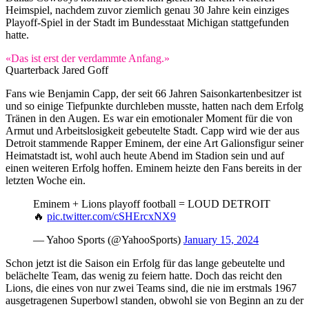
Heimspiel, nachdem zuvor ziemlich genau 30 Jahre kein einziges
Playoff-Spiel in der Stadt im Bundesstaat Michigan stattgefunden
hatte.
«Das ist erst der verdammte Anfang.»
Quarterback Jared Goff
Fans wie Benjamin Capp, der seit 66 Jahren Saisonkartenbesitzer ist
und so einige Tiefpunkte durchleben musste, hatten nach dem Erfolg
Tränen in den Augen. Es war ein emotionaler Moment für die von
Armut und Arbeitslosigkeit gebeutelte Stadt. Capp wird wie der aus
Detroit stammende Rapper Eminem, der eine Art Galionsfigur seiner
Heimatstadt ist, wohl auch heute Abend im Stadion sein und auf
einen weiteren Erfolg hoffen. Eminem heizte den Fans bereits in der
letzten Woche ein.
Eminem + Lions playoff football = LOUD DETROIT
🔥
pic.twitter.com/cSHErcxNX9
— Yahoo Sports (@YahooSports)
January 15, 2024
Schon jetzt ist die Saison ein Erfolg für das lange gebeutelte und
belächelte Team, das wenig zu feiern hatte. Doch das reicht den
Lions, die eines von nur zwei Teams sind, die nie im erstmals 1967
ausgetragenen Superbowl standen, obwohl sie von Beginn an zu der