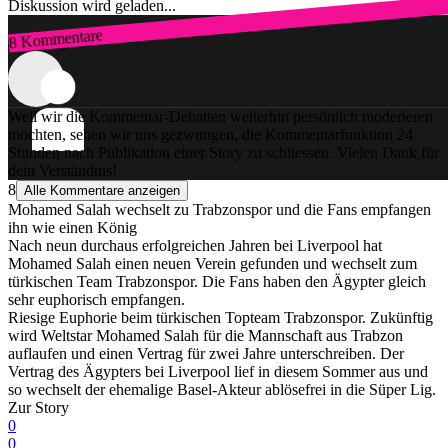
Diskussion wird geladen...
8 Kommentare
Zum Login
Weil wir die Kommentar-Debatten weiterhin persönlich moderieren
möchten, sehen wir uns gezwungen, die Kommentarfunktion 24
Stunden nach Publikation einer Story zu schliessen. Vielen Dank für
dein Verständnis!
8
Alle Kommentare anzeigen
Mohamed Salah wechselt zu Trabzonspor und die Fans empfangen
ihn wie einen König
Nach neun durchaus erfolgreichen Jahren bei Liverpool hat
Mohamed Salah einen neuen Verein gefunden und wechselt zum
türkischen Team Trabzonspor. Die Fans haben den Ägypter gleich
sehr euphorisch empfangen.
Riesige Euphorie beim türkischen Topteam Trabzonspor. Zukünftig
wird Weltstar Mohamed Salah für die Mannschaft aus Trabzon
auflaufen und einen Vertrag für zwei Jahre unterschreiben. Der
Vertrag des Ägypters bei Liverpool lief in diesem Sommer aus und
so wechselt der ehemalige Basel-Akteur ablösefrei in die Süper Lig.
Zur Story
0
0