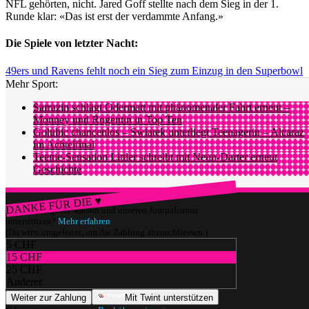
NFL gehörten, nicht. Jared Goff stellte nach dem Sieg in der 1.
Runde klar: «Das ist erst der verdammte Anfang.»
Die Spiele von letzter Nacht:
49ers und Ravens fehlt noch ein Sieg zum Einzug in den Superbowl
Mehr Sport:
Sarrazin schlägt Odermatt mit phänomenaler Fahrt erneut –
Monney und Rogentin in Top Ten
Golubic chancenlos – Swiatek unterliegt Teenagerin – Alcaraz
im Achtelfinal
Teenie-Sensation Littler schreibt mit Neun-Darter erneut
Geschichte
DANKE FÜR DIE ♥
Würdest du gerne watson und unseren Journalismus
unterstützen?
Mehr erfahren
(Du wirst umgeleitet, um die Zahlung abzuschliessen.)
5 CHF
15 CHF
25 CHF
Anderer
Weiter zur Zahlung
Mit Twint unterstützen