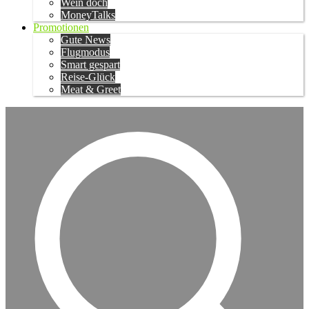
Wein doch
MoneyTalks
Promotionen
Gute News
Flugmodus
Smart gespart
Reise-Glück
Meat & Greet