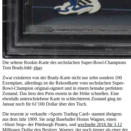
Die seltene Rookie-Karte des sechsfachen Super-Bowl-Champions
Tom Brady.
bild:
ebay
Zwar existieren von der Brady-Karte nicht nur zehn sondern 100
Exemplare, allerdings ist die Rekordkarte vom sechsfachen Super-
Bowl-Champion original-signiert und in einem beinahe perfekten
Zustand. Das liess den Preis enorm in die Höhe schnellen. Eine
ebenfalls unterschriebene Karte in schlechterem Zustand ging im
Januar noch für 61'100 Dollar über den Tisch.
Die teuerste je verkaufte «Sports Trading Card» stammt übrigens
aus dem Jahr 1909. Sie zeigt Baseballer Honus Wagner, einen
«Short Stop» der Pittsburgh Pirates, und
wechselte 2016 für 3,12
Millionen Dollar den Besitzer
. Wagner, der noch immer als einer der