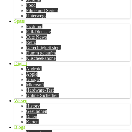
Food
Filme und Serien
Unterwegs
Spass
Picdump
Fail-Dienstag
Cute News
Retro
Gerechtigkeit siegt
Dumm gelaufen
Klischeekanone
Digital
Android
Apple
Google
Microsoft
Hardware-Test
Online-Sicherheit
Wissen
History
Gesundheit
Daten
Karten
Blogs