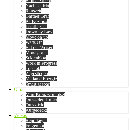
Emma Amour
Nachtschicht
Rauszeit
Gärtner Graf
KI-Kosmos
Loading …
Down by Law
Move on up
Watts On
Rat der Weisen
MoneyTalks
Sektenblog
Work in Progress
Top Job
Zugestiegen
Madame Energie
Smart gespart
Quiz
Mini-Kreuzworträtsel
Quizz den Huber
Quizzticle
Aufgedeckt
Videos
Reportagen
Fragenbot