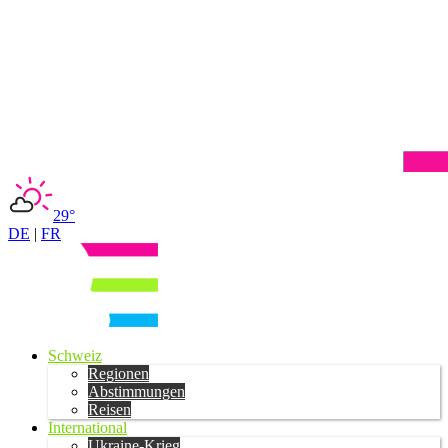
29°
DE
|
FR
Schweiz
Regionen
Abstimmungen
Reisen
International
Ukraine-Krieg