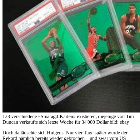
123 verschiedene «Smaragd-Karten» existieren, diejenige von Tim
Duncan verkaufte sich letzte Woche für 34'000 Dollar.
bild: ebay
Doch da täuschte sich Huigens. Nur vier Tage später wurde der
Rekord nämlich bereits wieder gebrochen – und zwar vom US-