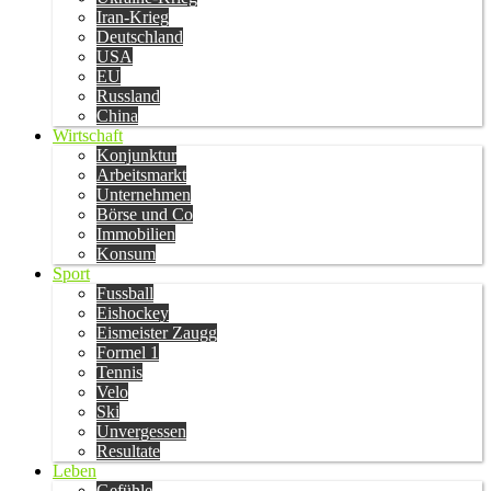
Iran-Krieg
Deutschland
USA
EU
Russland
China
Wirtschaft
Konjunktur
Arbeitsmarkt
Unternehmen
Börse und Co
Immobilien
Konsum
Sport
Fussball
Eishockey
Eismeister Zaugg
Formel 1
Tennis
Velo
Ski
Unvergessen
Resultate
Leben
Gefühle