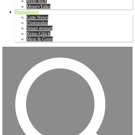
Wein doch
MoneyTalks
Promotionen
Gute News
Flugmodus
Smart gespart
Reise-Glück
Meat & Greet