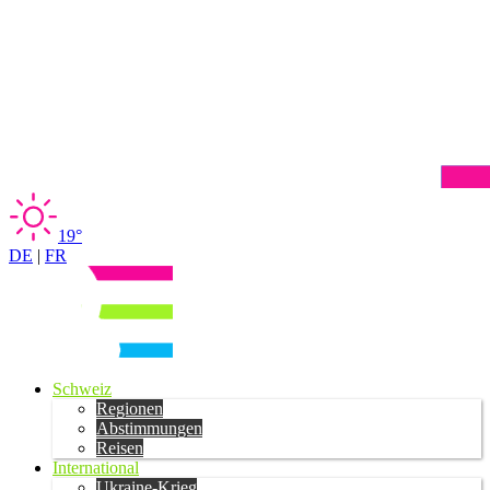
19°
DE
|
FR
Schweiz
Regionen
Abstimmungen
Reisen
International
Ukraine-Krieg