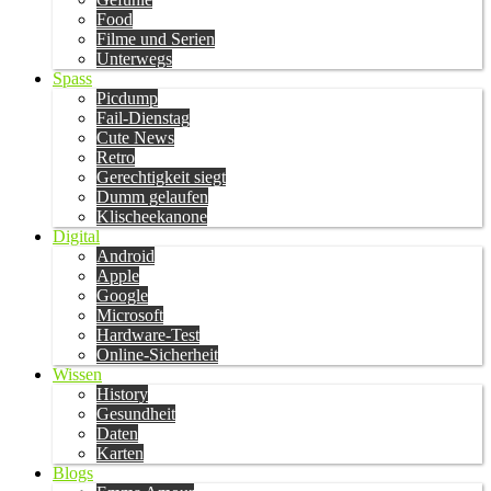
Food
Filme und Serien
Unterwegs
Spass
Picdump
Fail-Dienstag
Cute News
Retro
Gerechtigkeit siegt
Dumm gelaufen
Klischeekanone
Digital
Android
Apple
Google
Microsoft
Hardware-Test
Online-Sicherheit
Wissen
History
Gesundheit
Daten
Karten
Blogs