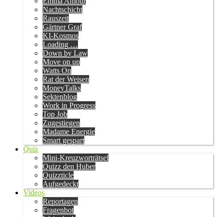
Emma Amour
Nachtschicht
Rauszeit
Gärtner Graf
KI-Kosmos
Loading …
Down by Law
Move on up
Watts On
Rat der Weisen
MoneyTalks
Sektenblog
Work in Progress
Top Job
Zugestiegen
Madame Energie
Smart gespart
Quiz
Mini-Kreuzworträtsel
Quizz den Huber
Quizzticle
Aufgedeckt
Videos
Reportagen
Fragenbot