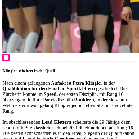
Klingler scheitert in der Quali
Nach einem gelungenen Auftakt ist
Petra Klingler
in der
Qualifikation für den Final im Sportklettern
gescheitert. Die
Zürcherin konnte im
Speed,
der ersten Disziplin, mit Rang 10
überzeugen. In ihrer Paradedisziplin
Bouldern,
in der sie schon
Weltmeisterin war, gelang Klingler jedoch ebenfalls nur der zehnte
Rang.
Im abschliessenden
Lead-Klettern
scheiterte die 29-Jährige dann
schon früh. Sie klassierte sich bei 20 Teilnehmerinnen auf Rang 16.
Die besten acht schafften es in den Final, Siegerin der Qualifikation
war Gold-Favoritin
Janja Garnbret
aus Slowenien. (ram)