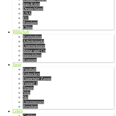
Iran-Krieg
Deutschland
USA
EU
Russland
China
Wirtschaft
Konjunktur
Arbeitsmarkt
Unternehmen
Börse und Co
Immobilien
Konsum
Sport
Fussball
Eishockey
Eismeister Zaugg
Formel 1
Tennis
Velo
Ski
Unvergessen
Resultate
Leben
Gefühle