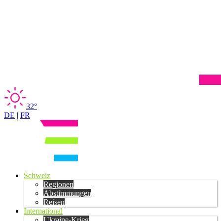
32°
DE
|
FR
Schweiz
Regionen
Abstimmungen
Reisen
International
Ukraine-Krieg