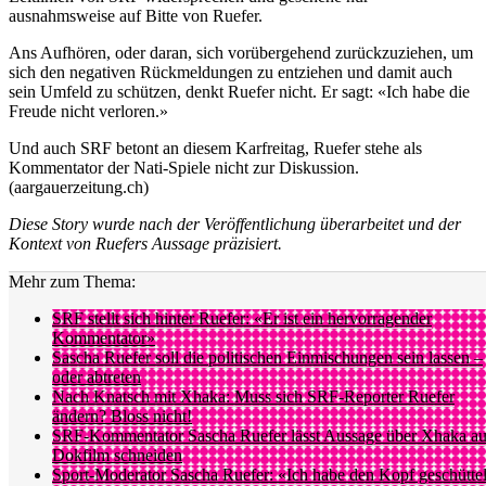
ausnahmsweise auf Bitte von Ruefer.
Ans Aufhören, oder daran, sich vorübergehend zurückzuziehen, um
sich den negativen Rückmeldungen zu entziehen und damit auch
sein Umfeld zu schützen, denkt Ruefer nicht. Er sagt: «Ich habe die
Freude nicht verloren.»
Und auch SRF betont an diesem Karfreitag, Ruefer stehe als
Kommentator der Nati-Spiele nicht zur Diskussion.
(aargauerzeitung.ch)
Diese Story wurde nach der Veröffentlichung überarbeitet und der
Kontext von Ruefers Aussage präzisiert.
Mehr zum Thema:
SRF stellt sich hinter Ruefer: «Er ist ein hervorragender
Kommentator»
Sascha Ruefer soll die politischen Einmischungen sein lassen –
oder abtreten
Nach Knatsch mit Xhaka: Muss sich SRF-Reporter Ruefer
ändern? Bloss nicht!
SRF-Kommentator Sascha Ruefer lässt Aussage über Xhaka au
Dokfilm schneiden
Sport-Moderator Sascha Ruefer: «Ich habe den Kopf geschüttel