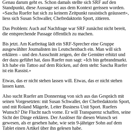
Genau darum geht es. Schon damals stellte sich SRF auf den
Standpunkt, diese Aussage sei aus dem Kontext gerissen worden.
«Sascha Ruefer hat sich zu keinem Zeitpunkt rassistisch geäussert»,
liess sich Susan Schwaller, Chefredaktorin Sport, zitieren.
Das Problem: Auch auf Nachfrage war SRF zunächst nicht bereit,
die entsprechende Passage öffentlich zu machen.
Bis jetzt. Am Karfreitag lädt ein SRF-Sprecher eine Gruppe
ausgewählter Journalisten ins Leutschenbach ein. Man will sich
erklären – und den Ausschnitt zeigen, der die Gemüter erhitzt und
der dazu geführt hat, dass Ruefer nun sagt: «Ich bin gebrandmarkt.
Ich habe ein Tattoo auf dem Rücken, auf dem steht: Sascha Ruefer
ist ein Rassist.»
Etwas, das er nicht stehen lassen will. Etwas, das er nicht stehen
lassen kann.
Also sucht Ruefer am Donnerstag von sich aus das Gespräch mit
seinen Vorgesetzten: mit Susan Schwaller, der Chefredaktorin Sport,
und mit Roland Mägerle, Leiter Business Unit Sport. Ruefers
Wunsch? Die Flucht nach vorne. Er will Transparenz schaffen, seine
Sicht der Dinge erklären. Der Auslöser für diesen Wunsch sei
gewesen, als er gesehen habe, wie sein 9-jähriger Sohn auf dem
Tablet einen Artikel über ihn gelesen habe.