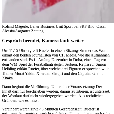
Roland Mägerle, Leiter Business Unit Sport bei SRF.
Bild: Oscar
Alessio/Aargauer Zeitung
Gespräch beendet, Kamera läuft weiter
Um 11.15 Uhr ergreift Ruefer in einem Sitzungszimmer das Wort,
erklärt den beiden Journalisten von CH Media, wie die Aufnahmen
entstanden sind. Es ist Anfang Dezember in Doha, einen Tag vor
dem WM-Spiel der Fussballnati gegen Serbien. Regisseur Simon
Helbling erklärt Ruefer, über welche drei Figuren er sprechen will:
Trainer Murat Yakin, Xherdan Shaqiri und den Captain, Granit
Xhaka.
Dann beginnt die Vorführung. Unter einer Voraussetzung: Der
Inhalt darf nur beschrieben werden, daraus zu zitieren, ist untersagt,
der Wortlaut darf nicht wiedergegeben werden. Aus rechtlichen
Gründen, wie es heisst.
Vereinbart waren zirka 45 Minuten Gesprächszeit. Ruefer ist
entspannt, konzentriert, spricht reflektiert. Unter anderem auch sehr