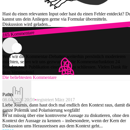
Hast du einen relevanten Input oder hast du einen Fehler entdeckt? D
kannst uns dein Anliegen gerne via Formular übermitteln.
Diskussion wird geladen...
165 Kommentare
Zum Login
Weil wir die Kommentar-Debatten weiterhin persönlich moderieren
möchten, sehen wir uns gezwungen, die Kommentarfunktion 24
Stunden nach Publikation einer Story zu schliessen. Vielen Dank für
dein Verständnis!
Die beliebtesten Kommentare
Patho
08.04.2023 20:59
registriert März 2017
Liebe Journis, dann haut doch mal endlich den Kontext raus, damit di
ganze Polemik und Polarisierung wegfällt!
Es ist müssig über eine kontroverse Aussage zu diskutieren, ohne den
Kontext der Aussage zu kennen – insbesondere, wenn der Kern der
Diskussion ums Herausreissen aus dem Kontext geht...