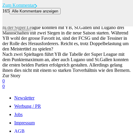
Zum Kommentar
165
Alle Kommentare anzeigen
Lugano und St.Gallen träumen von Europa – reicht dann auch die
Kraft, YB zu ärgern?
In der Super League konnten mit YB, St.Gallen und Lugano drei
Beitrag melden
Mannschaften mit zwei Siegen in die neue Saison starten. Während
YB wohl der grosse Favorit ist, sind der FCSG und die Tessiner in
der Rolle des Herausforderers. Reicht es, trotz Doppelbelastung um
den Meistertitel zu spielen?
Nach zwei Spieltagen führt YB die Tabelle der Super League mit
dem Punktemaximum an, aber auch Lugano und St.Gallen konnten
die ersten beiden Partien erfolgreich gestalten. Allerdings gelang
ihnen dies nicht mit einem so starken Torverhältnis wie den Bernern.
Zur Story
0
0
Newsletter
Werbung / PR
Jobs
Impressum
AGB