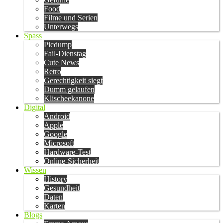
Food
Filme und Serien
Unterwegs
Spass
Picdump
Fail-Dienstag
Cute News
Retro
Gerechtigkeit siegt
Dumm gelaufen
Klischeekanone
Digital
Android
Apple
Google
Microsoft
Hardware-Test
Online-Sicherheit
Wissen
History
Gesundheit
Daten
Karten
Blogs