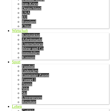
Iran-Krieg
Deutschland
USA
EU
Russland
China
Wirtschaft
Konjunktur
Arbeitsmarkt
Unternehmen
Börse und Co
Immobilien
Konsum
Sport
Fussball
Eishockey
Eismeister Zaugg
Formel 1
Tennis
Velo
Ski
Unvergessen
Resultate
Leben
Gefühle