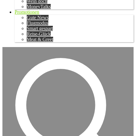
Wein doch
MoneyTalks
Promotionen
Gute News
Flugmodus
Smart gespart
Reise-Glück
Meat & Greet