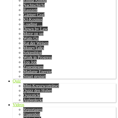
Emma Amour
Nachtschicht
Rauszeit
Gärtner Graf
KI-Kosmos
Loading …
Down by Law
Move on up
Watts On
Rat der Weisen
MoneyTalks
Sektenblog
Work in Progress
Top Job
Zugestiegen
Madame Energie
Smart gespart
Quiz
Mini-Kreuzworträtsel
Quizz den Huber
Quizzticle
Aufgedeckt
Videos
Reportagen
Fragenbot