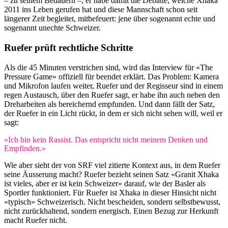
– zu seinem Bedauern –, er habe damit die Debatte, welche Xhaka
2011 ins Leben gerufen hat und diese Mannschaft schon seit
längerer Zeit begleitet, mitbefeuert: jene über sogenannt echte und
sogenannt unechte Schweizer.
Ruefer prüft rechtliche Schritte
Als die 45 Minuten verstrichen sind, wird das Interview für «The
Pressure Game» offiziell für beendet erklärt. Das Problem: Kamera
und Mikrofon laufen weiter, Ruefer und der Regisseur sind in einem
regen Austausch, über den Ruefer sagt, er habe ihn auch neben den
Dreharbeiten als bereichernd empfunden. Und dann fällt der Satz,
der Ruefer in ein Licht rückt, in dem er sich nicht sehen will, weil er
sagt:
«Ich bin kein Rassist. Das entspricht nicht meinem Denken und
Empfinden.»
Wie aber sieht der von SRF viel zitierte Kontext aus, in dem Ruefer
seine Äusserung macht? Ruefer bezieht seinen Satz «Granit Xhaka
ist vieles, aber er ist kein Schweizer» darauf, wie der Basler als
Sportler funktioniert. Für Ruefer ist Xhaka in dieser Hinsicht nicht
«typisch» Schweizerisch. Nicht bescheiden, sondern selbstbewusst,
nicht zurückhaltend, sondern energisch. Einen Bezug zur Herkunft
macht Ruefer nicht.