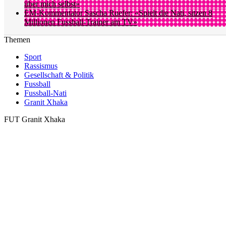
über mich selbst»
EM-Kommentator Sascha Ruefer: «Spielt die Nati, sitzen 8
Millionen Fussball-Trainer am TV»
Themen
Sport
Rassismus
Gesellschaft & Politik
Fussball
Fussball-Nati
Granit Xhaka
FUT Granit Xhaka