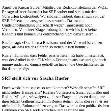
Anruf bei Kaspar Surber, Mitglied der Redaktionsleitung der WOZ.
Er sagt: «Unser Journalist hat SRF sauber und seriös mit den
Vorwürfen konfrontiert. Wir sind sehr irritiert, dass er nun von der
SRF-Präsentation ausgeschlossen wurde. Das ist eine
Ungleichbehandlung und schafft weder Transparenz noch
Vertrauen. Von einer Klagedrohung haben wir bis jetzt keine
Kenntnis und können uns entsprechend nicht dazu äussern.»
Ruefer sagt: «Das Thema Rassismus und der Vorwurf ist viel zu
gross, als dass ich das einfach so stehen lassen könnte.»
Ruefer räumt ein, dass Fehler passiert seien. Er habe unterschätzt,
was der Artikel in den CH-Media-Zeitungen auslöse und gibt auch
unumwunden zu, damals gehofft zu haben, die Geschichte sei für
ihn damit erledigt.
SRF stellt sich vor Sascha Ruefer
Doch weshalb musste es so weit kommen? Weshalb schaffte SRF
nicht früher Transparenz? Ruefers Vorgesetzte, Susan Schwaller und
Roland Mägerle, schweigen zu dieser Frage und lassen damit eine
ihrer letzten Gallionsfiguren im Regen stehen. Schwaller sagt, es sei
nicht üblich, Rohmaterial zu zeigen. Das würden den publizistischen
Leitlinien von SRF widersprechen und geschehe nur