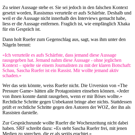
Zu seiner Aussage stehe er. Sie sei jedoch in den falschen Kontext
gesetzt worden, Rassismus verurteile er aufs Schärfste. Deshalb und
weil er die Aussage nicht innerhalb des Interviews gemacht habe,
liess er die Aussage entfernen. Fraglich ist, wie empfänglich Xhaka
für ein Gespräch ist.
Dann holt Ruefer zum Gegenschlag aus, sagt, was ihm unter den
Nägeln brennt:
«Ich verurteile es aufs Schärfste, dass jemand diese Aussage
rausgegeben hat. Jemand nahm diese Aussage - ohne jeglichen
Kontext – spielte sie einem Journalisten zu mit der klaren Botschaft:
Schau, Sascha Ruefer ist ein Rassist. Mir wollte jemand aktiv
schaden.»
Wer das sein könnte, weiss Ruefer nicht. Die Urversion von «The
Pressure Game» hätten alle Protagonisten einsehen können. «Jeder
von ihnen konnte damit rausgehen, wenn er mir Böses wollte.»
Rechtliche Schritte gegen Unbekannt bringe aber nichts. Stattdessen
prüft er rechtliche Schritte gegen den Autoren der WOZ, der ihn als
Rassisten darstelle.
Zur Gesprächsrunde wollte Ruefer die Wochenzeitung nicht dabei
haben. SRF schreibt dazu: «Es steht Sascha Ruefer frei, mit jenen
Medien zu sprechen, die er als seriös erachtet.»