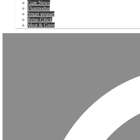
Gute News
Flugmodus
Smart gespart
Reise-Glück
Meat & Greet