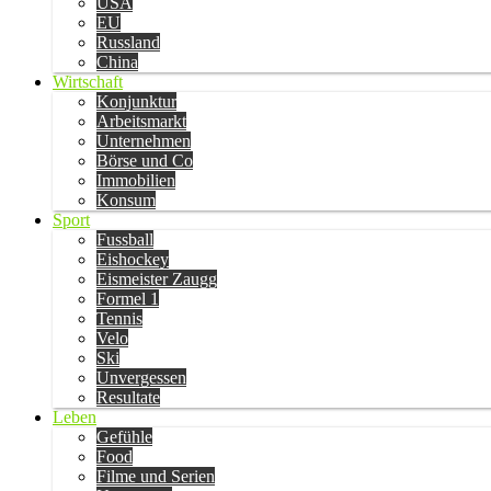
USA
EU
Russland
China
Wirtschaft
Konjunktur
Arbeitsmarkt
Unternehmen
Börse und Co
Immobilien
Konsum
Sport
Fussball
Eishockey
Eismeister Zaugg
Formel 1
Tennis
Velo
Ski
Unvergessen
Resultate
Leben
Gefühle
Food
Filme und Serien