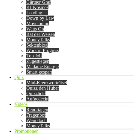
Gärtner Graf
KI-Kosmos
Loading …
Down by Law
Move on up
Watts On
Rat der Weisen
MoneyTalks
Sektenblog
Work in Progress
Top Job
Zugestiegen
Madame Energie
Smart gespart
Quiz
Mini-Kreuzworträtsel
Quizz den Huber
Quizzticle
Aufgedeckt
Videos
Reportagen
Fragenbot
Wein doch
MoneyTalks
Promotionen