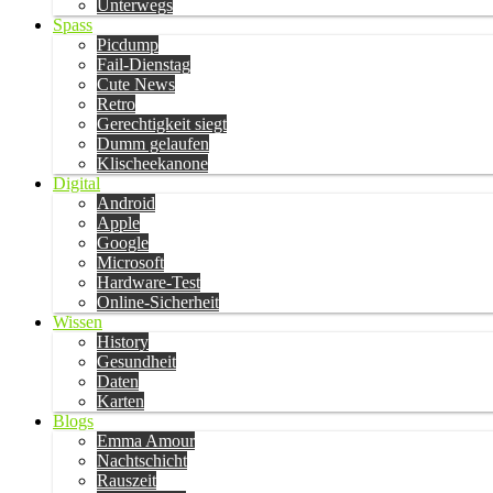
Unterwegs
Spass
Picdump
Fail-Dienstag
Cute News
Retro
Gerechtigkeit siegt
Dumm gelaufen
Klischeekanone
Digital
Android
Apple
Google
Microsoft
Hardware-Test
Online-Sicherheit
Wissen
History
Gesundheit
Daten
Karten
Blogs
Emma Amour
Nachtschicht
Rauszeit