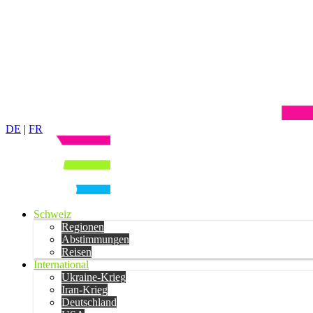
DE
|
FR
Schweiz
Regionen
Abstimmungen
Reisen
International
Ukraine-Krieg
Iran-Krieg
Deutschland