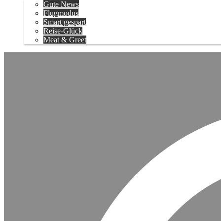
Gute News
Flugmodus
Smart gespart
Reise-Glück
Meat & Greet