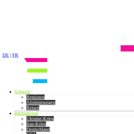
DE
|
FR
Schweiz
Regionen
Abstimmungen
Reisen
International
Ukraine-Krieg
Iran-Krieg
Deutschland