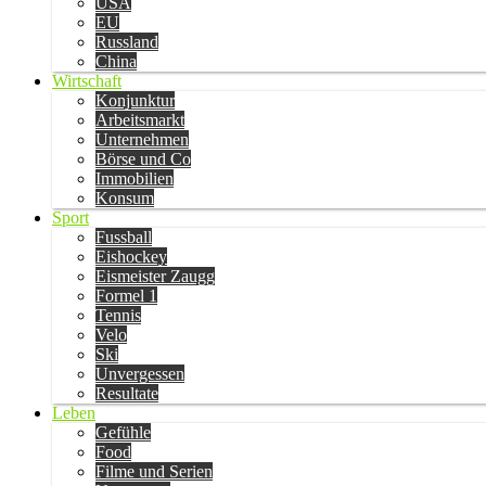
USA
EU
Russland
China
Wirtschaft
Konjunktur
Arbeitsmarkt
Unternehmen
Börse und Co
Immobilien
Konsum
Sport
Fussball
Eishockey
Eismeister Zaugg
Formel 1
Tennis
Velo
Ski
Unvergessen
Resultate
Leben
Gefühle
Food
Filme und Serien