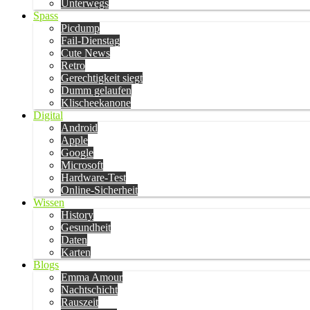
Unterwegs
Spass
Picdump
Fail-Dienstag
Cute News
Retro
Gerechtigkeit siegt
Dumm gelaufen
Klischeekanone
Digital
Android
Apple
Google
Microsoft
Hardware-Test
Online-Sicherheit
Wissen
History
Gesundheit
Daten
Karten
Blogs
Emma Amour
Nachtschicht
Rauszeit