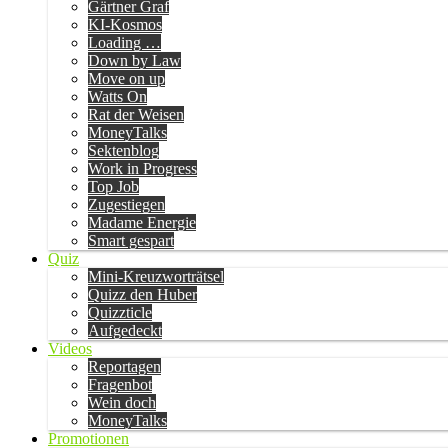
Gärtner Graf
KI-Kosmos
Loading …
Down by Law
Move on up
Watts On
Rat der Weisen
MoneyTalks
Sektenblog
Work in Progress
Top Job
Zugestiegen
Madame Energie
Smart gespart
Quiz
Mini-Kreuzworträtsel
Quizz den Huber
Quizzticle
Aufgedeckt
Videos
Reportagen
Fragenbot
Wein doch
MoneyTalks
Promotionen