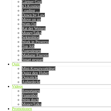
Gärtner Graf
KI-Kosmos
Loading …
Down by Law
Move on up
Watts On
Rat der Weisen
MoneyTalks
Sektenblog
Work in Progress
Top Job
Zugestiegen
Madame Energie
Smart gespart
Quiz
Mini-Kreuzworträtsel
Quizz den Huber
Quizzticle
Aufgedeckt
Videos
Reportagen
Fragenbot
Wein doch
MoneyTalks
Promotionen