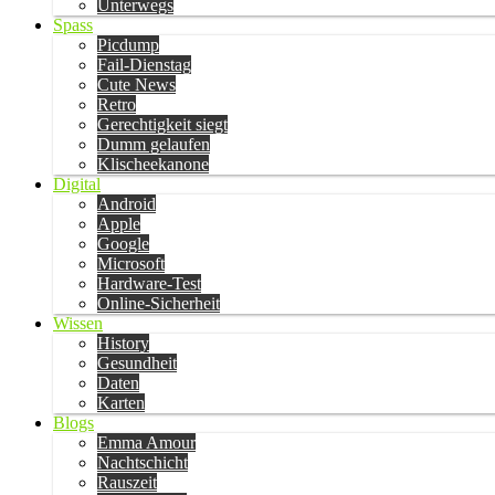
Unterwegs
Spass
Picdump
Fail-Dienstag
Cute News
Retro
Gerechtigkeit siegt
Dumm gelaufen
Klischeekanone
Digital
Android
Apple
Google
Microsoft
Hardware-Test
Online-Sicherheit
Wissen
History
Gesundheit
Daten
Karten
Blogs
Emma Amour
Nachtschicht
Rauszeit