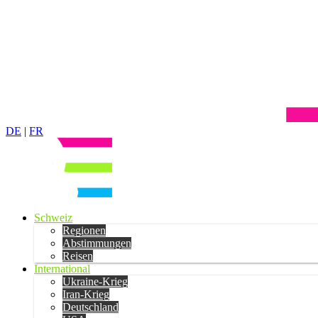
DE
|
FR
Schweiz
Regionen
Abstimmungen
Reisen
International
Ukraine-Krieg
Iran-Krieg
Deutschland