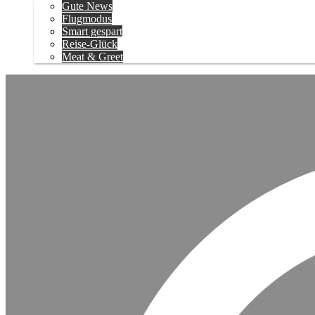
Gute News
Flugmodus
Smart gespart
Reise-Glück
Meat & Greet