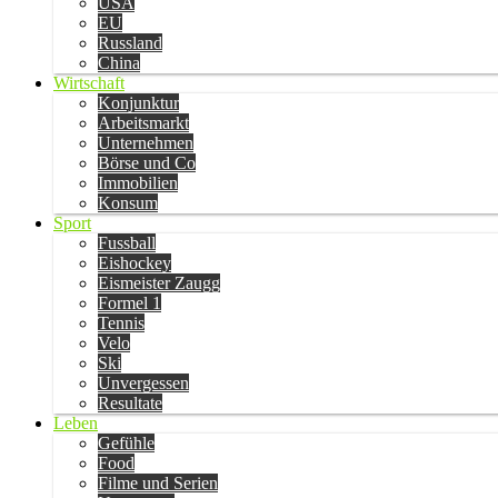
USA
EU
Russland
China
Wirtschaft
Konjunktur
Arbeitsmarkt
Unternehmen
Börse und Co
Immobilien
Konsum
Sport
Fussball
Eishockey
Eismeister Zaugg
Formel 1
Tennis
Velo
Ski
Unvergessen
Resultate
Leben
Gefühle
Food
Filme und Serien