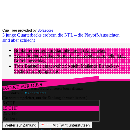
Cup Tree provided by
Sofascore
3 junge Quarterbacks erobern die NFL – die Playoff-Aussichten
sind aber schlecht
Bobfahrer verliert am Start alle drei (!) Anschieber
«Was für eine verflixte Sportart …» – Zenhäusern gelingt ein
Befreiungsschlag
Trotz Baustelle eingeweiht: So sieht Mailands Eishockey-
Stadion für Olympia aus
DANKE FÜR DIE ♥
Würdest du gerne watson und unseren Journalismus
unterstützen?
Mehr erfahren
(Du wirst umgeleitet, um die Zahlung abzuschliessen.)
5 CHF
15 CHF
25 CHF
Anderer
Weiter zur Zahlung
Mit Twint unterstützen