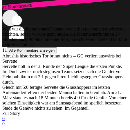
11 Kommentare
Zum Login
Weil wir die Kommentar-Debatten weiterhin persönlich moderieren
möchten, sehen wir uns gezwungen, die Kommentarfunktion 24
Stunden nach Publikation einer Story zu schliessen. Vielen Dank für
dein Verständnis!
11
Alle Kommentare anzeigen
Abrashis historisches Tor bringt nichts – GC verliert auswärts bei
Servette
Servette holt in der 3. Runde der Super League die ersten Punkte.
Im Duell zweier noch sieglosen Teams setzen sich die Genfer vor
Heimpublikum mit 2:1 gegen ihren Lieblingsgegner Grasshoppers
durch.
Gleich mit 5:0 fertigte Servette die Grasshoppers im letzten
Aufeinandertreffen der beiden Mannschaften in Genf ab. Am 21.
März stand es nach 18 Minuten bereits 4:0 für die Genfer. Von einer
solchen Einseitigkeit war am Samstagabend im spärlich besetzten
Stade de Genève nichts zu sehen. Im Gegenteil.
Zur Story
0
0