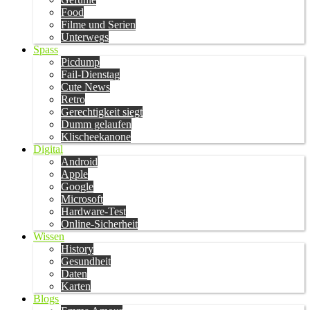
Food
Filme und Serien
Unterwegs
Spass
Picdump
Fail-Dienstag
Cute News
Retro
Gerechtigkeit siegt
Dumm gelaufen
Klischeekanone
Digital
Android
Apple
Google
Microsoft
Hardware-Test
Online-Sicherheit
Wissen
History
Gesundheit
Daten
Karten
Blogs