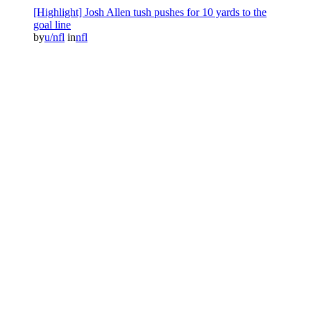
[Highlight] Josh Allen tush pushes for 10 yards to the
goal line
by
u/nfl
in
nfl