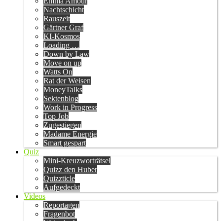
Emma Amour
Nachtschicht
Rauszeit
Gärtner Graf
KI-Kosmos
Loading …
Down by Law
Move on up
Watts On
Rat der Weisen
MoneyTalks
Sektenblog
Work in Progress
Top Job
Zugestiegen
Madame Energie
Smart gespart
Quiz
Mini-Kreuzworträtsel
Quizz den Huber
Quizzticle
Aufgedeckt
Videos
Reportagen
Fragenbot