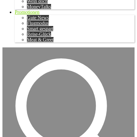
Wein doch
MoneyTalks
Promotionen
Gute News
Flugmodus
Smart gespart
Reise-Glück
Meat & Greet