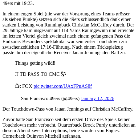
49ers mit 19:23.
In einem engen Spiel (nie war der Vorsprung eines Teams grösser
als sieben Punkte) setzten sich die 49ers schlussendlich dank einer
starken Leistung von Runningback Christian McCaffrey durch. Der
29-Jährige kam insgesamt auf 114 Yards Raumgewinn und erreichte
im letzten Viertel gleich zweimal nach einem gefangenen Pass die
Endzone. Besonders spektakulär war sein erster Touchdown zur
zwischenzeitlichen 17:16-Führung. Nach einem Trickspielzug
passte ihm der eigentliche Receiver Jauan Jennings den Ball zu.
Things getting wild‼️
JJ TD PASS TO CMC 🤯
📺: FOX
pic.twitter.com/UAxFPuAS8f
— San Francisco 49ers (@49ers)
January 12, 2026
Der Touchdown-Pass von Jauan Jennings auf Christian McCaffrey.
Zuvor hatte San Francisco seit dem ersten Drive des Spiels keinen
Touchdown mehr verbucht. Quarterback Brock Purdy unterliefen an
diesem Abend zwei Interceptions, beide wurden von Eagles-
Cornerback Quinyon Mitchell gefangen.