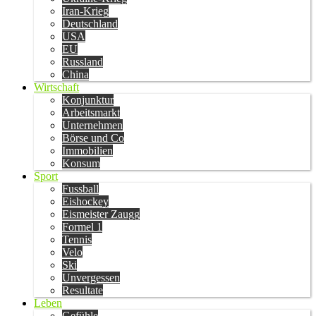
Iran-Krieg
Deutschland
USA
EU
Russland
China
Wirtschaft
Konjunktur
Arbeitsmarkt
Unternehmen
Börse und Co
Immobilien
Konsum
Sport
Fussball
Eishockey
Eismeister Zaugg
Formel 1
Tennis
Velo
Ski
Unvergessen
Resultate
Leben
Gefühle