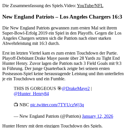
Die Zusammenfassung des Spiels.
Video:
YouTube/NFL
New England Patriots – Los Angeles Chargers 16:3
Die New England Patriots gewannen zum ersten Mal seit ihrem
Super-Bowl-Erfolg 2019 ein Spiel in den Playoffs. Gegen die Los
Angeles Chargers setzten sich die Patriots nach einer starken
Abwehrleistung mit 16:3 durch.
Erst im letzten Viertel kam es zum ersten Touchdown der Partie.
Playoff-Debütant Drake Maye passte über 28 Yards zu Tight End
Hunter Henry. Zuvor lagen die Patriots nach 3 Field Goals mit 9:3
in Führung. Der junge Quarterback zeigte bei seinem ersten
Postseason-Spiel keine herausragende Leistung und ihm unterliefen
je ein Touchdown und ein Fumble.
THIS IS GORGEOUS 🎯
@DrakeMaye2
|
@Hunter_Henry84
📺 NBC
pic.twitter.com/7TYUczWj3q
— New England Patriots (@Patriots)
January 12, 2026
Hunter Henry mit dem einzigen Touchdown des Spiels.