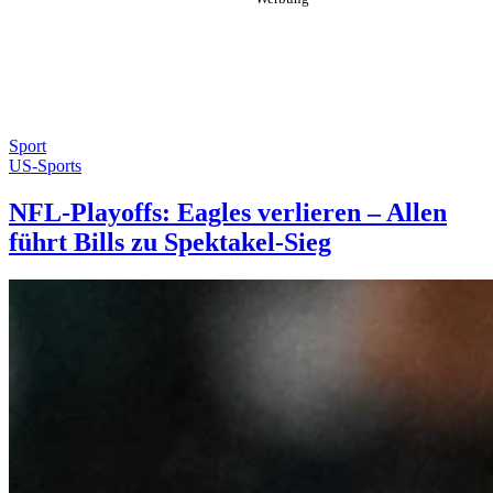
Sport
US-Sports
NFL-Playoffs: Eagles verlieren – Allen
führt Bills zu Spektakel-Sieg