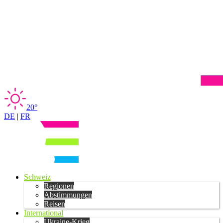
20°
DE
|
FR
Schweiz
Regionen
Abstimmungen
Reisen
International
Ukraine-Krieg