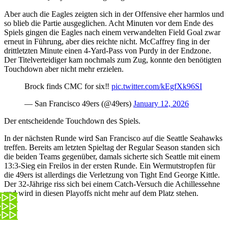
Aber auch die Eagles zeigten sich in der Offensive eher harmlos und
so blieb die Partie ausgeglichen. Acht Minuten vor dem Ende des
Spiels gingen die Eagles nach einem verwandelten Field Goal zwar
erneut in Führung, aber dies reichte nicht. McCaffrey fing in der
drittletzten Minute einen 4-Yard-Pass von Purdy in der Endzone.
Der Titelverteidiger kam nochmals zum Zug, konnte den benötigten
Touchdown aber nicht mehr erzielen.
Brock finds CMC for six‼️
pic.twitter.com/kEgfXk96SI
— San Francisco 49ers (@49ers)
January 12, 2026
Der entscheidende Touchdown des Spiels.
In der nächsten Runde wird San Francisco auf die Seattle Seahawks
treffen. Bereits am letzten Spieltag der Regular Season standen sich
die beiden Teams gegenüber, damals sicherte sich Seattle mit einem
13:3-Sieg ein Freilos in der ersten Runde. Ein Wermutstropfen für
die 49ers ist allerdings die Verletzung von Tight End George Kittle.
Der 32-Jährige riss sich bei einem Catch-Versuch die Achillessehne
und wird in diesen Playoffs nicht mehr auf dem Platz stehen.