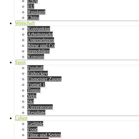
USA
EU
Russland
China
Wirtschaft
Konjunktur
Arbeitsmarkt
Unternehmen
Börse und Co
Immobilien
Konsum
Sport
Fussball
Eishockey
Eismeister Zaugg
Formel 1
Tennis
Velo
Ski
Unvergessen
Resultate
Leben
Gefühle
Food
Filme und Serien