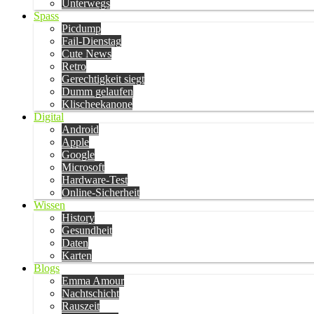
Unterwegs
Spass
Picdump
Fail-Dienstag
Cute News
Retro
Gerechtigkeit siegt
Dumm gelaufen
Klischeekanone
Digital
Android
Apple
Google
Microsoft
Hardware-Test
Online-Sicherheit
Wissen
History
Gesundheit
Daten
Karten
Blogs
Emma Amour
Nachtschicht
Rauszeit