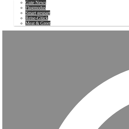
Gute News
Flugmodus
Smart gespart
Reise-Glück
Meat & Greet