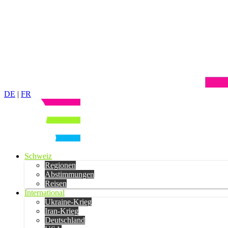
DE
|
FR
Schweiz
Regionen
Abstimmungen
Reisen
International
Ukraine-Krieg
Iran-Krieg
Deutschland