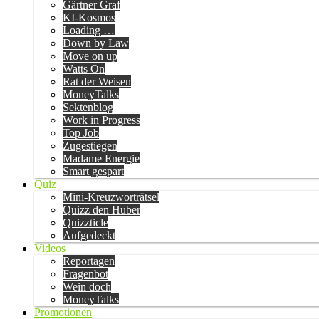
Gärtner Graf
KI-Kosmos
Loading …
Down by Law
Move on up
Watts On
Rat der Weisen
MoneyTalks
Sektenblog
Work in Progress
Top Job
Zugestiegen
Madame Energie
Smart gespart
Quiz
Mini-Kreuzworträtsel
Quizz den Huber
Quizzticle
Aufgedeckt
Videos
Reportagen
Fragenbot
Wein doch
MoneyTalks
Promotionen