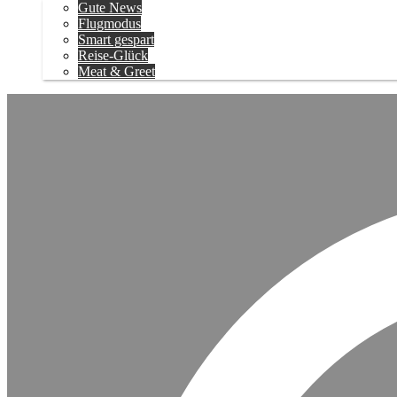
Gute News
Flugmodus
Smart gespart
Reise-Glück
Meat & Greet