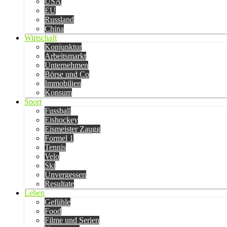
USA
EU
Russland
China
Wirtschaft
Konjunktur
Arbeitsmarkt
Unternehmen
Börse und Co
Immobilien
Konsum
Sport
Fussball
Eishockey
Eismeister Zaugg
Formel 1
Tennis
Velo
Ski
Unvergessen
Resultate
Leben
Gefühle
Food
Filme und Serien