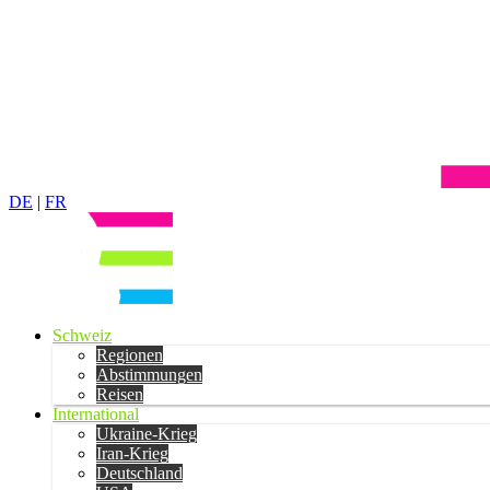
DE
|
FR
Schweiz
Regionen
Abstimmungen
Reisen
International
Ukraine-Krieg
Iran-Krieg
Deutschland