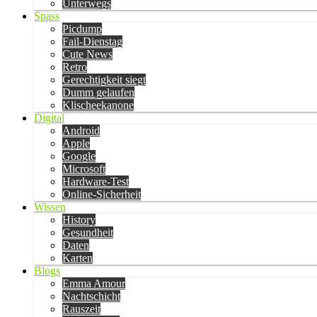
Unterwegs
Spass
Picdump
Fail-Dienstag
Cute News
Retro
Gerechtigkeit siegt
Dumm gelaufen
Klischeekanone
Digital
Android
Apple
Google
Microsoft
Hardware-Test
Online-Sicherheit
Wissen
History
Gesundheit
Daten
Karten
Blogs
Emma Amour
Nachtschicht
Rauszeit