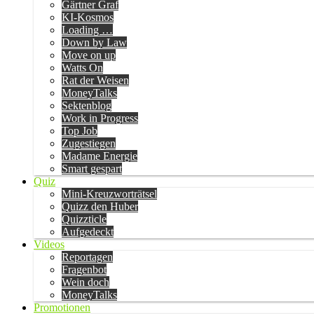
Gärtner Graf
KI-Kosmos
Loading …
Down by Law
Move on up
Watts On
Rat der Weisen
MoneyTalks
Sektenblog
Work in Progress
Top Job
Zugestiegen
Madame Energie
Smart gespart
Quiz
Mini-Kreuzworträtsel
Quizz den Huber
Quizzticle
Aufgedeckt
Videos
Reportagen
Fragenbot
Wein doch
MoneyTalks
Promotionen