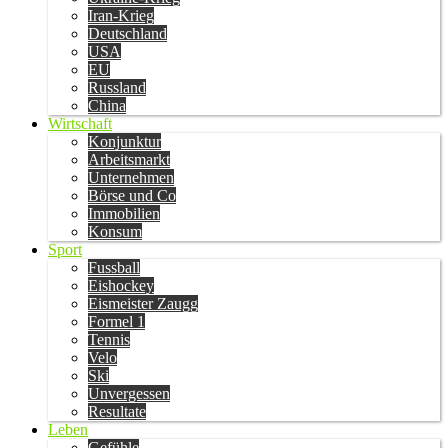
Iran-Krieg
Deutschland
USA
EU
Russland
China
Wirtschaft
Konjunktur
Arbeitsmarkt
Unternehmen
Börse und Co
Immobilien
Konsum
Sport
Fussball
Eishockey
Eismeister Zaugg
Formel 1
Tennis
Velo
Ski
Unvergessen
Resultate
Leben
Gefühle