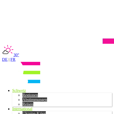
30°
DE
|
FR
Schweiz
Regionen
Abstimmungen
Reisen
International
Ukraine-Krieg