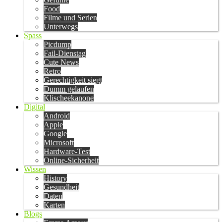
Food
Filme und Serien
Unterwegs
Spass
Picdump
Fail-Dienstag
Cute News
Retro
Gerechtigkeit siegt
Dumm gelaufen
Klischeekanone
Digital
Android
Apple
Google
Microsoft
Hardware-Test
Online-Sicherheit
Wissen
History
Gesundheit
Daten
Karten
Blogs