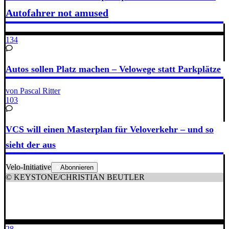
Autofahrer not amused
134
Autos sollen Platz machen – Velowege statt Parkplätze
von Pascal Ritter
103
VCS will einen Masterplan für Veloverkehr – und so
sieht der aus
Velo-Initiative
Abonnieren
© KEYSTONE/CHRISTIAN BEUTLER
28