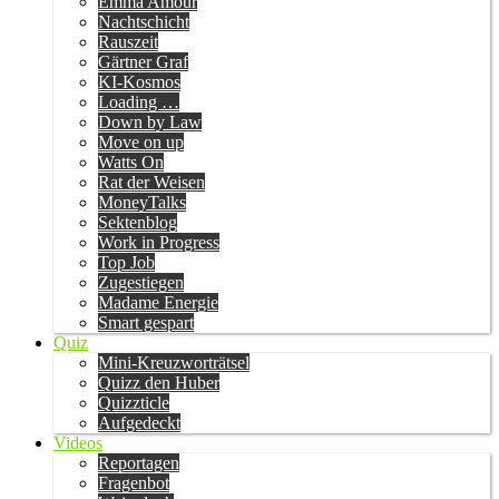
Emma Amour
Nachtschicht
Rauszeit
Gärtner Graf
KI-Kosmos
Loading …
Down by Law
Move on up
Watts On
Rat der Weisen
MoneyTalks
Sektenblog
Work in Progress
Top Job
Zugestiegen
Madame Energie
Smart gespart
Quiz
Mini-Kreuzworträtsel
Quizz den Huber
Quizzticle
Aufgedeckt
Videos
Reportagen
Fragenbot