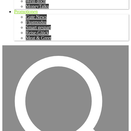
Wein doch
MoneyTalks
Promotionen
Gute News
Flugmodus
Smart gespart
Reise-Glück
Meat & Greet