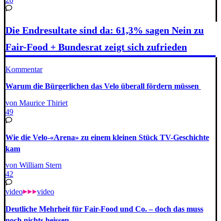
Die Endresultate sind da: 61,3% sagen Nein zu
Fair-Food + Bundesrat zeigt sich zufrieden
Kommentar
Warum die Bürgerlichen das Velo überall fördern müssen
von Maurice Thiriet
49
Wie die Velo-«Arena» zu einem kleinen Stück TV-Geschichte
kam
von William Stern
42
video
video
Deutliche Mehrheit für Fair-Food und Co. – doch das muss
noch nichts heissen