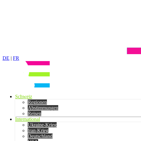
DE
|
FR
Schweiz
Regionen
Abstimmungen
Reisen
International
Ukraine-Krieg
Iran-Krieg
Deutschland