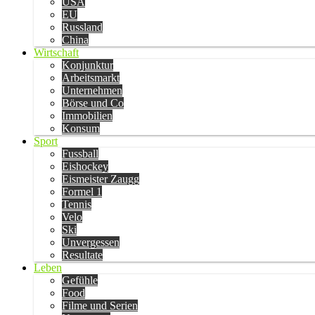
USA
EU
Russland
China
Wirtschaft
Konjunktur
Arbeitsmarkt
Unternehmen
Börse und Co
Immobilien
Konsum
Sport
Fussball
Eishockey
Eismeister Zaugg
Formel 1
Tennis
Velo
Ski
Unvergessen
Resultate
Leben
Gefühle
Food
Filme und Serien