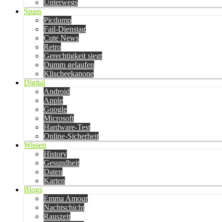
Unterwegs
Spass
Picdump
Fail-Dienstag
Cute News
Retro
Gerechtigkeit siegt
Dumm gelaufen
Klischeekanone
Digital
Android
Apple
Google
Microsoft
Hardware-Test
Online-Sicherheit
Wissen
History
Gesundheit
Daten
Karten
Blogs
Emma Amour
Nachtschicht
Rauszeit