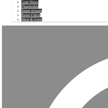
Gute News
Flugmodus
Smart gespart
Reise-Glück
Meat & Greet