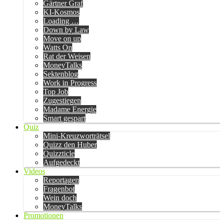
Gärtner Graf
KI-Kosmos
Loading …
Down by Law
Move on up
Watts On
Rat der Weisen
MoneyTalks
Sektenblog
Work in Progress
Top Job
Zugestiegen
Madame Energie
Smart gespart
Quiz
Mini-Kreuzworträtsel
Quizz den Huber
Quizzticle
Aufgedeckt
Videos
Reportagen
Fragenbot
Wein doch
MoneyTalks
Promotionen